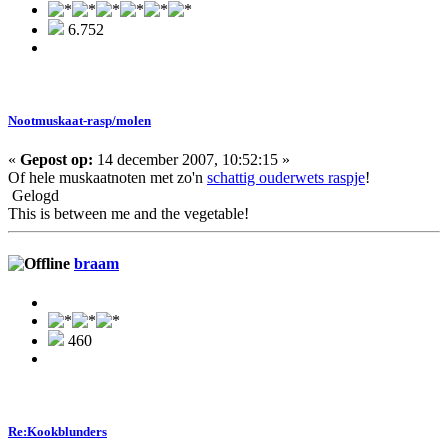
6.752
Nootmuskaat-rasp/molen
«
Gepost op:
14 december 2007, 10:52:15 »
Of hele muskaatnoten met zo'n
schattig ouderwets raspje
!
Gelogd
This is between me and the vegetable!
braam
460
Re:Kookblunders