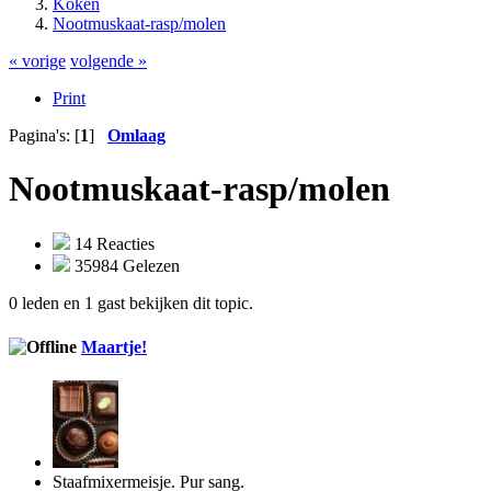
Koken
Nootmuskaat-rasp/molen
« vorige
volgende »
Print
Pagina's: [
1
]
Omlaag
Nootmuskaat-rasp/molen
14 Reacties
35984 Gelezen
0 leden en 1 gast bekijken dit topic.
Maartje!
Staafmixermeisje. Pur sang.