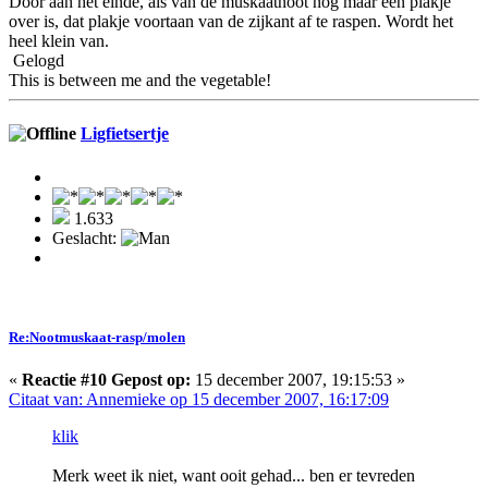
Door aan het einde, als van de muskaatnoot nog maar een plakje
over is, dat plakje voortaan van de zijkant af te raspen. Wordt het
heel klein van.
Gelogd
This is between me and the vegetable!
Ligfietsertje
1.633
Geslacht:
Re:Nootmuskaat-rasp/molen
«
Reactie #10 Gepost op:
15 december 2007, 19:15:53 »
Citaat van: Annemieke op 15 december 2007, 16:17:09
klik
Merk weet ik niet, want ooit gehad... ben er tevreden