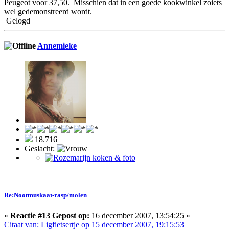
Peugeot voor 37,50. Misschien dat in een goede kookwinkel zoiets
wel gedemonstreerd wordt.
Gelogd
Annemieke
18.716
Geslacht:
Re:Nootmuskaat-rasp/molen
«
Reactie #13 Gepost op:
16 december 2007, 13:54:25 »
Citaat van: Ligfietsertje op 15 december 2007, 19:15:53