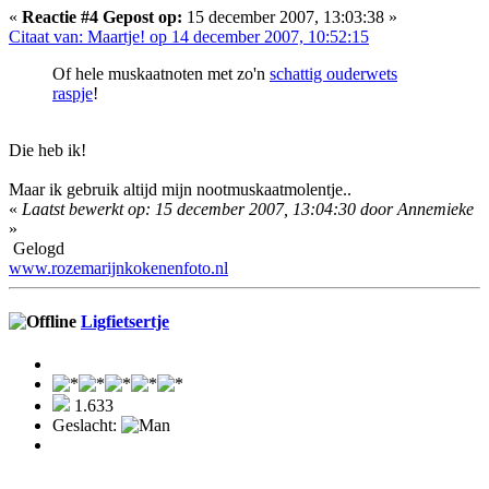
«
Reactie #4 Gepost op:
15 december 2007, 13:03:38 »
Citaat van: Maartje! op 14 december 2007, 10:52:15
Of hele muskaatnoten met zo'n
schattig ouderwets
raspje
!
Die heb ik!
Maar ik gebruik altijd mijn nootmuskaatmolentje..
«
Laatst bewerkt op: 15 december 2007, 13:04:30 door Annemieke
»
Gelogd
www.rozemarijnkokenenfoto.nl
Ligfietsertje
1.633
Geslacht: