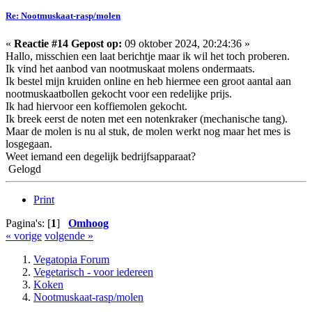
Re: Nootmuskaat-rasp/molen
«
Reactie #14 Gepost op:
09 oktober 2024, 20:24:36 »
Hallo, misschien een laat berichtje maar ik wil het toch proberen.
Ik vind het aanbod van nootmuskaat molens ondermaats.
Ik bestel mijn kruiden online en heb hiermee een groot aantal aan
nootmuskaatbollen gekocht voor een redelijke prijs.
Ik had hiervoor een koffiemolen gekocht.
Ik breek eerst de noten met een notenkraker (mechanische tang).
Maar de molen is nu al stuk, de molen werkt nog maar het mes is
losgegaan.
Weet iemand een degelijk bedrijfsapparaat?
Gelogd
Print
Pagina's: [
1
]
Omhoog
« vorige
volgende »
Vegatopia Forum
Vegetarisch - voor iedereen
Koken
Nootmuskaat-rasp/molen