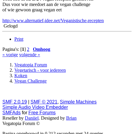
Dus voor wie meedoet aan de vegan challenge
of wie gewoon graag vegan eet
http://www.alternatief-idee.net/Veganistische-recepten
Gelogd
Print
Pagina's: [
1
]
2
Omhoog
« vorige
volgende »
Vegatopia Forum
Vegetarisch - voor iedereen
Koken
Vegan Challenge
SMF 2.0.19
|
SMF © 2021
,
Simple Machines
Simple Audio Video Embedder
SMFAds
for
Free Forums
Reseller by
Daniiel
. Designed by
Brian
Vegatopia Forum ©
Pagina opgebouwd in 0.212 seconden met 24 queries.