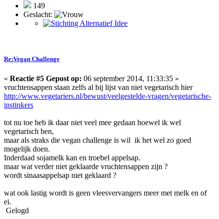
149
Geslacht:
Re:Vegan Challenge
«
Reactie #5 Gepost op:
06 september 2014, 11:33:35 »
vruchtensappen staan zelfs al bij lijst van niet vegetarisch hier
http://www.vegetariers.nl/bewust/veelgestelde-vragen/vegetarische-
instinkers
tot nu toe heb ik daar niet veel mee gedaan hoewel ik wel
vegetarisch ben,
maar als straks die vegan challenge is wil ik het wel zo goed
mogelijk doen.
Inderdaad sojamelk kan en troebel appelsap.
maar wat verder niet geklaarde vruchtensappen zijn ?
wordt sinaasappelsap niet geklaard ?
wat ook lastig wordt is geen vleesvervangers meer met melk en of
ei.
Gelogd