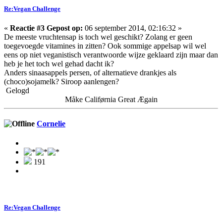
Re:Vegan Challenge
«
Reactie #3 Gepost op:
06 september 2014, 02:16:32 »
De meeste vruchtensap is toch wel geschikt? Zolang er geen
toegevoegde vitamines in zitten? Ook sommige appelsap wil wel
eens op niet veganistisch verantwoorde wijze geklaard zijn maar dan
heb je het toch wel gehad dacht ik?
Anders sinaasappels persen, of alternatieve drankjes als
(choco)sojamelk? Siroop aanlengen?
Gelogd
Måke Califørnia Great Ægain
Cornelie
191
Re:Vegan Challenge