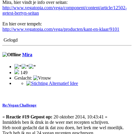
Mira, hier vindt je info over seitan:
http://www.vegatopia.com/vega/component/content/article/12502-
getest-bertyn-seitan
En hier over tempeh:
http://www.vegatopia.com/vega/producten/kant-en-klaar/9101
Gelogd
Mira
149
Geslacht:
Re:Vegan Challenge
«
Reactie #19 Gepost op:
20 oktober 2014, 10:43:41 »
Inmiddels ben ik druk in de weer met recepten schrijven.
Heb nooit gedacht dat ik dat zou doen, het leek me wel moeilijk.
Toch heb ik nu al 24 vegan recepten geschreven