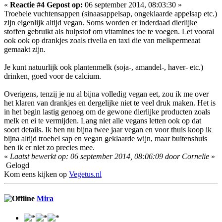
«
Reactie #4 Gepost op:
06 september 2014, 08:03:30 »
Troebele vuchtensappen (sinaasappelsap, ongeklaarde appelsap etc.)
zijn eigenlijk altijd vegan. Soms worden er inderdaad dierlijke
stoffen gebruikt als hulpstof om vitamines toe te voegen. Let vooral
ook ook op drankjes zoals rivella en taxi die van melkpermeaat
gemaakt zijn.
Je kunt natuurlijk ook plantenmelk (soja-, amandel-, haver- etc.)
drinken, goed voor de calcium.
Overigens, tenzij je nu al bijna volledig vegan eet, zou ik me over
het klaren van drankjes en dergelijke niet te veel druk maken. Het is
in het begin lastig genoeg om de gewone dierlijke producten zoals
melk en ei te vermijden. Lang niet alle vegans letten ook op dat
soort details. Ik ben nu bijna twee jaar vegan en voor thuis koop ik
bijna altijd troebel sap en vegan geklaarde wijn, maar buitenshuis
ben ik er niet zo precies mee.
«
Laatst bewerkt op: 06 september 2014, 08:06:09 door Cornelie
»
Gelogd
Kom eens kijken op
Vegetus.nl
Mira