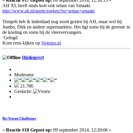
«
Reactie #17 Gepost op:
09 september 2014, 12:18:13 »
AH XL heeft sinds kort ook seitan van Smaakt.
http://www.ah.nl/appie/zoeken?rq=seitan+smaakt
Tempeh heb ik inderdaad nog nooit gezien bij AH, maar wel bij
Jumbo, Dirk en andere supermarkten. Het ligt soms bij de groente in
de koeling en soms bij de vleesvervangers.
Gelogd
Kom eens kijken op
Vegetus.nl
Hizikigrrrl
Moderator
21.786
Geslacht:
Re:Vegan Challenge
«
Reactie #18 Gepost op:
09 september 2014, 12:20:06 »