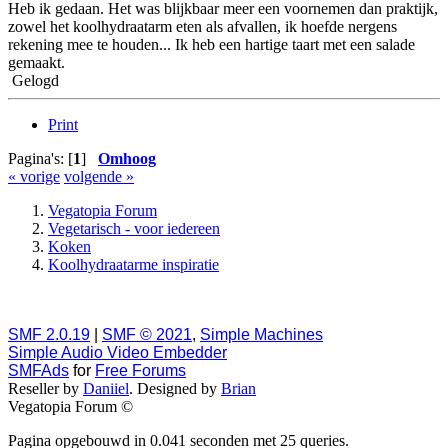
Heb ik gedaan. Het was blijkbaar meer een voornemen dan praktijk,
zowel het koolhydraatarm eten als afvallen, ik hoefde nergens
rekening mee te houden... Ik heb een hartige taart met een salade
gemaakt.
Gelogd
Print
Pagina's: [
1
]
Omhoog
« vorige
volgende »
Vegatopia Forum
Vegetarisch - voor iedereen
Koken
Koolhydraatarme inspiratie
SMF 2.0.19
|
SMF © 2021
,
Simple Machines
Simple Audio Video Embedder
SMFAds
for
Free Forums
Reseller by
Daniiel
. Designed by
Brian
Vegatopia Forum ©
Pagina opgebouwd in 0.041 seconden met 25 queries.