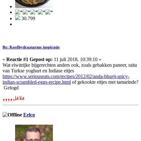
30.799
Re: Koolhydraatarme inspiratie
«
Reactie #1 Gepost op:
11 juli 2018, 10:39:10 »
Wat eiwitrijke bijgerechten anders ook, zoals gebakken paneer, raita
van Turkse yoghurt en Indiase eitjes
https://www.seriouseats.com/recipes/2012/02/anda-bhurji-spicy-
indian-scrambled-eggs-recipe.html
of gekookte eitjes met tamarinde?
Gelogd
,,,,
فلافل
Eelco