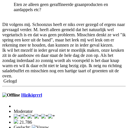
Eten ze alleen geen geraffineerde graanproducten en
aardappels etc?
Dit volgens mij. Schoonzus heeft er niks over gezegd of ergens naar
gevraagd verder. M. heeft alleen gemeld dat het natuurlijk wel
vegetarisch is en dat was geen probleem. Misschien denkt ze wel "ik
spring een keer uit de band", maar het leek mij wel leuk om er
rekening mee te houden, dan kunnen ze in ieder geval kiezen.
Ik wil het mezelf in ieder geval niet te moeilijk maken, onze keuken
zit in de aanbouw en daar staat de hele dag de zon op. Als het
zondag inderdaad zo zonnig wordt als voorspeld is het daar knap
warm en wil ik daar echt niet te lang bezig zijn. Ik neig nu richting
saladebuffet en misschien nog een hartige taart of groenten uit de
oven.
Gelogd
Hizikigrrrl
Moderator
21.786
Geslacht: