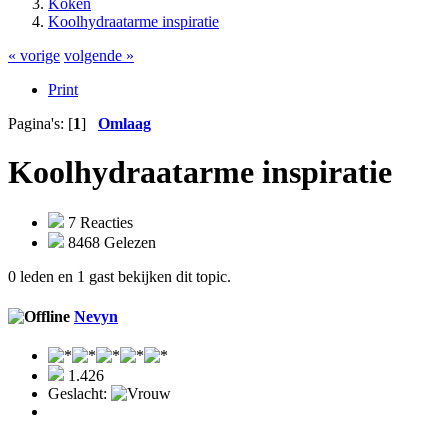
Koken
Koolhydraatarme inspiratie
« vorige
volgende »
Print
Pagina's: [
1
]
Omlaag
Koolhydraatarme inspiratie
7 Reacties
8468 Gelezen
0 leden en 1 gast bekijken dit topic.
Nevyn
1.426
Geslacht: