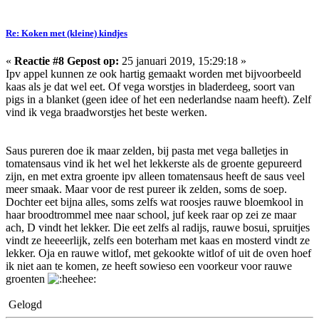
Re: Koken met (kleine) kindjes
«
Reactie #8 Gepost op:
25 januari 2019, 15:29:18 »
Ipv appel kunnen ze ook hartig gemaakt worden met bijvoorbeeld
kaas als je dat wel eet. Of vega worstjes in bladerdeeg, soort van
pigs in a blanket (geen idee of het een nederlandse naam heeft). Zelf
vind ik vega braadworstjes het beste werken.
Saus pureren doe ik maar zelden, bij pasta met vega balletjes in
tomatensaus vind ik het wel het lekkerste als de groente gepureerd
zijn, en met extra groente ipv alleen tomatensaus heeft de saus veel
meer smaak. Maar voor de rest pureer ik zelden, soms de soep.
Dochter eet bijna alles, soms zelfs wat roosjes rauwe bloemkool in
haar broodtrommel mee naar school, juf keek raar op zei ze maar
ach, D vindt het lekker. Die eet zelfs al radijs, rauwe bosui, spruitjes
vindt ze heeeerlijk, zelfs een boterham met kaas en mosterd vindt ze
lekker. Oja en rauwe witlof, met gekookte witlof of uit de oven hoef
ik niet aan te komen, ze heeft sowieso een voorkeur voor rauwe
groenten
Gelogd