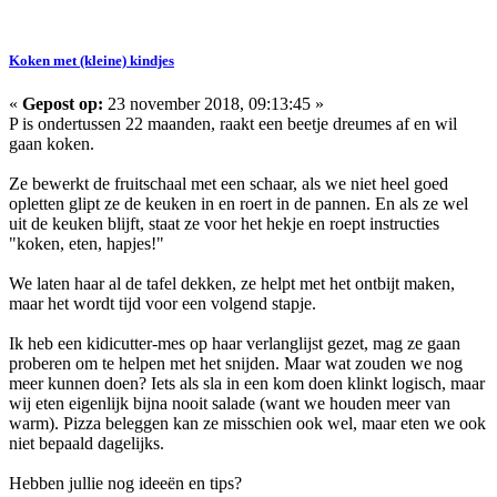
Koken met (kleine) kindjes
«
Gepost op:
23 november 2018, 09:13:45 »
P is ondertussen 22 maanden, raakt een beetje dreumes af en wil
gaan koken.
Ze bewerkt de fruitschaal met een schaar, als we niet heel goed
opletten glipt ze de keuken in en roert in de pannen. En als ze wel
uit de keuken blijft, staat ze voor het hekje en roept instructies
"koken, eten, hapjes!"
We laten haar al de tafel dekken, ze helpt met het ontbijt maken,
maar het wordt tijd voor een volgend stapje.
Ik heb een kidicutter-mes op haar verlanglijst gezet, mag ze gaan
proberen om te helpen met het snijden. Maar wat zouden we nog
meer kunnen doen? Iets als sla in een kom doen klinkt logisch, maar
wij eten eigenlijk bijna nooit salade (want we houden meer van
warm). Pizza beleggen kan ze misschien ook wel, maar eten we ook
niet bepaald dagelijks.
Hebben jullie nog ideeën en tips?