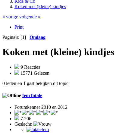
Kids & Co
Koken met (kleine) kindjes
« vorige
volgende »
Print
Pagina's: [
1
]
Omlaag
Koken met (kleine) kindjes
9 Reacties
15771 Gelezen
0 leden en 1 gast bekijken dit topic.
fem fatale
Forumkenner 2010 en 2012
7.206
Geslacht: