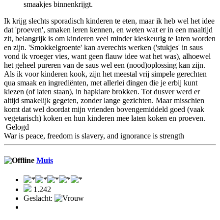
smaakjes binnenkrijgt.
Ik krijg slechts sporadisch kinderen te eten, maar ik heb wel het idee
dat 'proeven', smaken leren kennen, en weten wat er in een maaltijd
zit, belangrijk is om kinderen veel minder kieskeurig te laten worden
en zijn. 'Smokkelgroente' kan averechts werken ('stukjes' in saus
vond ik vroeger vies, want geen flauw idee wat het was), alhoewel
het geheel pureren van de saus wel een (nood)oplossing kan zijn.
Als ik voor kinderen kook, zijn het meestal vrij simpele gerechten
qua smaak en ingrediënten, met allerlei dingen die je erbij kunt
kiezen (of laten staan), in hapklare brokken. Tot dusver werd er
altijd smakelijk gegeten, zonder lange gezichten. Maar misschien
komt dat wel doordat mijn vrienden bovengemiddeld goed (vaak
vegetarisch) koken en hun kinderen mee laten koken en proeven.
Gelogd
War is peace, freedom is slavery, and ignorance is strength
Muis
1.242
Geslacht: