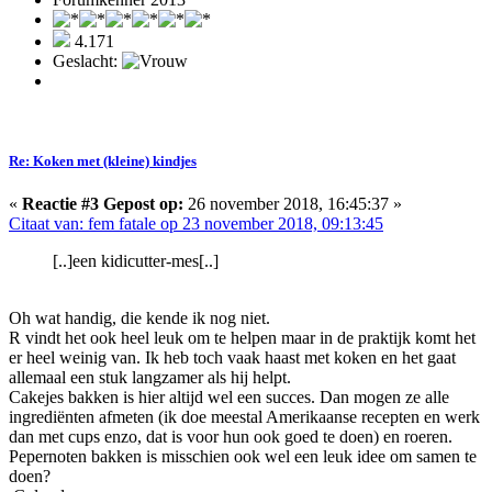
4.171
Geslacht:
Re: Koken met (kleine) kindjes
«
Reactie #3 Gepost op:
26 november 2018, 16:45:37 »
Citaat van: fem fatale op 23 november 2018, 09:13:45
[..]een kidicutter-mes[..]
Oh wat handig, die kende ik nog niet.
R vindt het ook heel leuk om te helpen maar in de praktijk komt het
er heel weinig van. Ik heb toch vaak haast met koken en het gaat
allemaal een stuk langzamer als hij helpt.
Cakejes bakken is hier altijd wel een succes. Dan mogen ze alle
ingrediënten afmeten (ik doe meestal Amerikaanse recepten en werk
dan met cups enzo, dat is voor hun ook goed te doen) en roeren.
Pepernoten bakken is misschien ook wel een leuk idee om samen te
doen?