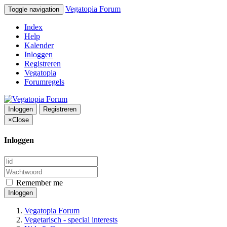
Vegatopia Forum
Toggle navigation
Index
Help
Kalender
Inloggen
Registreren
Vegatopia
Forumregels
Inloggen
Registreren
×
Close
Inloggen
Remember me
Inloggen
Vegatopia Forum
Vegetarisch - special interests