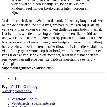
weten wat er in een maaltijd zit, belangrijk is om
kinderen veel minder kieskeurig te laten worden en
zijn.
Ja dat idee heb ik ook. We doen dus ook al heel erg lang dat als we
buiten de deur eten, ze altijd mag proeven bij mij (en bij R als hij
vega eet), thuis koken we geen 3 verschillende maaltijden, maar ik
laat haar dus wel de rauwe ingrediënten proeven. Ik doe idd ook
nog wel eens de truc van gerechten opsplitsen en P dan laten kiezen
hoe ze ze wil combineren, hangt een beetje af van mijn inschatting
hoeveel zin ze heeft in eten en of er dingen bij zitten die ze dubieus
vindt (ik leg geen wortels op haar bord, want ik weet dat er dan een
kans is dat ze van schrik niets meer eet, maar ik laat haar dan wel
een wortel van mij proeven - ze vindt ze meestal nog te hard.)
Gelogd
Supercalifragilisticexpialidocious!
Print
Pagina's: [
1
]
Omhoog
« vorige
volgende »
Vegatopia Forum
Vegetarisch - special interests