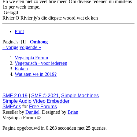
En we eten niet zo veel brie meer. Om diverse redenen nu minstens
1x per week tempe.
Gelogd
Rivier O Rivier jy's die diepste woord wat ek ken
Print
Pagina's: [
1
]
Omhoog
« vorige
volgende »
Vegatopia Forum
Vegetarisch - voor iedereen
Koken
Wat aten we in 2019?
SMF 2.0.19
|
SMF © 2021
,
Simple Machines
Simple Audio Video Embedder
SMFAds
for
Free Forums
Reseller by
Daniiel
. Designed by
Brian
Vegatopia Forum ©
Pagina opgebouwd in 0.263 seconden met 25 queries.