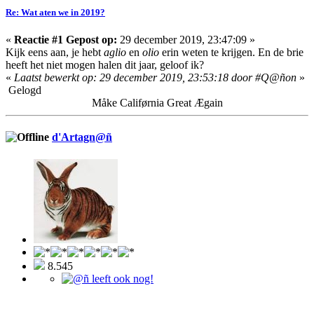
Re: Wat aten we in 2019?
«
Reactie #1 Gepost op:
29 december 2019, 23:47:09 »
Kijk eens aan, je hebt
aglio
en
olio
erin weten te krijgen. En de brie
heeft het niet mogen halen dit jaar, geloof ik?
«
Laatst bewerkt op: 29 december 2019, 23:53:18 door #Q@ñon
»
Gelogd
Måke Califørnia Great Ægain
d'Artagn@ñ
8.545