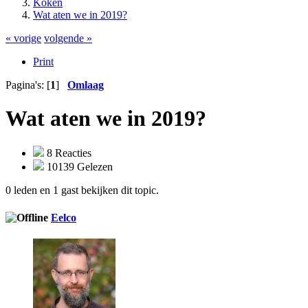
Koken
Wat aten we in 2019?
« vorige
volgende »
Print
Pagina's: [
1
]
Omlaag
Wat aten we in 2019?
8 Reacties
10139 Gelezen
0 leden en 1 gast bekijken dit topic.
Eelco