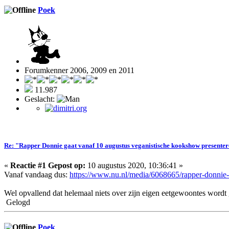
Poek
Forumkenner 2006, 2009 en 2011
11.987
Geslacht:
Re: "Rapper Donnie gaat vanaf 10 augustus veganistische kookshow presente
«
Reactie #1 Gepost op:
10 augustus 2020, 10:36:41 »
Vanaf vandaag dus:
https://www.nu.nl/media/6068665/rapper-donnie-
Wel opvallend dat helemaal niets over zijn eigen eetgewoontes wordt
Gelogd
Poek