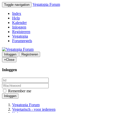
Vegatopia Forum
Toggle navigation
Index
Help
Kalender
Inloggen
Registreren
Vegatopia
Forumregels
Inloggen
Registreren
×
Close
Inloggen
Remember me
Inloggen
Vegatopia Forum
Vegetarisch - voor iedereen