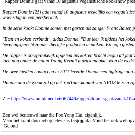
"Rapper Donnie gaat vanaf 10 augustus veganistische kookshow prese
Rapper Donnie (25) gaat vanaf 10 augustus wekelijks een veganist
woensdag in een persbericht.
In de serie kookt Donnie samen met gasten als zanger Frans Bauer, 
"Eten en koken verbindt", aldus Donnie. "Dus leer ik tijdens het kok
lievelingsgerecht zonder dierlijke producten te maken. En mijn gasten 
De rapper is oorspronkelijk opgeleid als kok en bracht begin dit jaar z
toen nog onder de naam Young Kermit muziek maakte, won de wedstr
De twee hielden contact en in 2011 leverde Donnie een bijdrage aan 
Donnie aan de Kook zal op het YouTube-kanaal van NPO3 te zien zijn. 
Zie:
https://www.nu.nl/media/6067446/rapper-donnie-gaat-vanaf-10-
Ben wel benieuwd naar die Foe Yong Hai, eigenlijk.
Maar het komt dus niet op televisie, begrijp ik? Vond het ook wel opval
Gelogd