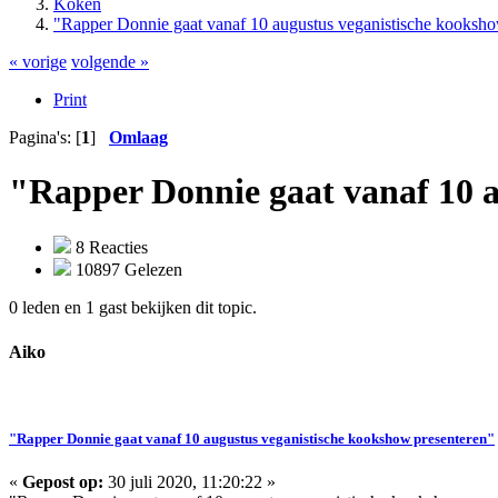
Koken
"Rapper Donnie gaat vanaf 10 augustus veganistische kooksho
« vorige
volgende »
Print
Pagina's: [
1
]
Omlaag
"Rapper Donnie gaat vanaf 10 a
8 Reacties
10897 Gelezen
0 leden en 1 gast bekijken dit topic.
Aiko
"Rapper Donnie gaat vanaf 10 augustus veganistische kookshow presenteren"
«
Gepost op:
30 juli 2020, 11:20:22 »