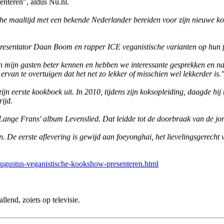
nteren", aldus Nu.nl.
ische maaltijd met een bekende Nederlander bereiden voor zijn nie
presentator Daan Boom en rapper ICE veganistische varianten op hun f
en mijn gasten beter kennen en hebben we interessante gesprekken en nat
ervan te overtuigen dat het net zo lekker of misschien wel lekkerder is.
ijn eerste kookboek uit. In 2010, tijdens zijn koksopleiding, daagde hij
ijd.
Lange Frans' album Levenslied. Dat leidde tot de doorbraak van de jon
De eerste aflevering is gewijd aan foe­yong­hai, het lievelingsgerecht
augustus-veganistische-kookshow-presenteren.html
lend, zoiets op televisie.