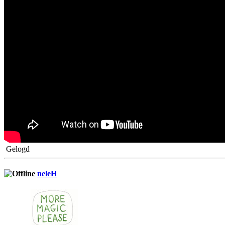
Gelogd
neleH