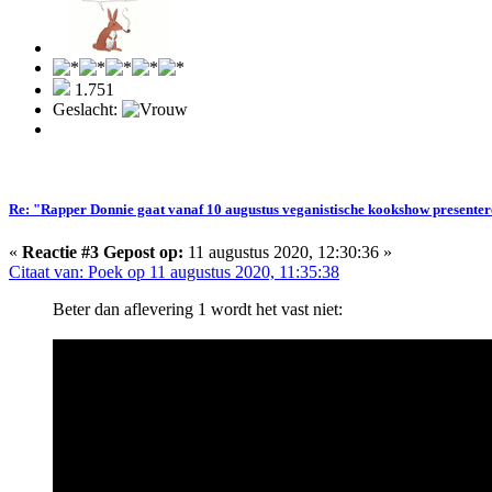
1.751
Geslacht:
Re: "Rapper Donnie gaat vanaf 10 augustus veganistische kookshow presente
«
Reactie #3 Gepost op:
11 augustus 2020, 12:30:36 »
Citaat van: Poek op 11 augustus 2020, 11:35:38
Beter dan aflevering 1 wordt het vast niet: