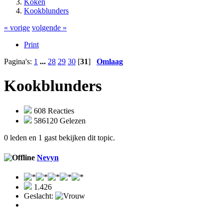
Koken
Kookblunders
« vorige
volgende »
Print
Pagina's:
1
...
28
29
30
[
31
]
Omlaag
Kookblunders
608 Reacties
586120 Gelezen
0 leden en 1 gast bekijken dit topic.
Nevyn
1.426
Geslacht: