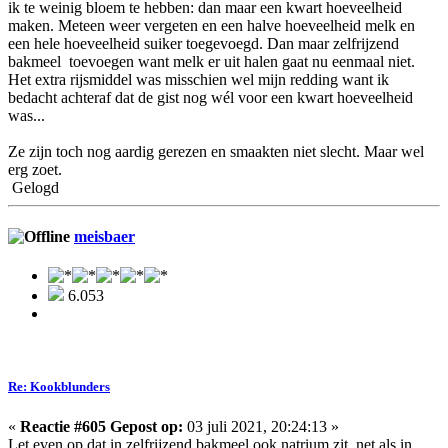
ik te weinig bloem te hebben: dan maar een kwart hoeveelheid
maken. Meteen weer vergeten en een halve hoeveelheid melk en
een hele hoeveelheid suiker toegevoegd. Dan maar zelfrijzend
bakmeel toevoegen want melk er uit halen gaat nu eenmaal niet.
Het extra rijsmiddel was misschien wel mijn redding want ik
bedacht achteraf dat de gist nog wél voor een kwart hoeveelheid
was...
Ze zijn toch nog aardig gerezen en smaakten niet slecht. Maar wel
erg zoet.
Gelogd
meisbaer
6.053
Re: Kookblunders
«
Reactie #605 Gepost op:
03 juli 2021, 20:24:13 »
Let even op dat in zelfrijzend bakmeel ook natrium zit, net als in