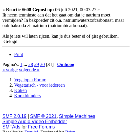
«
Reactie #608 Gepost op:
06 juli 2021, 00:03:27 »
Ik neem tenminste aan dat het gaat om dat je natrium moet
vermijden? In bakpoeder zit o.a. natriumwaterstofcarbonaat, maar
ook baksoda zit natrium (natriumbicarbonaat).
Als je iets wil laten rijzen, kan je dus beter ei of gist gebruiken.
Gelogd
Print
Pagina's:
1
...
28
29
30
[
31
]
Omhoog
« vorige
volgende »
Vegatopia Forum
Vegetarisch - voor iedereen
Koken
Kookblunders
SMF 2.0.19
|
SMF © 2021
,
Simple Machines
Simple Audio Video Embedder
SMFAds
for
Free Forums