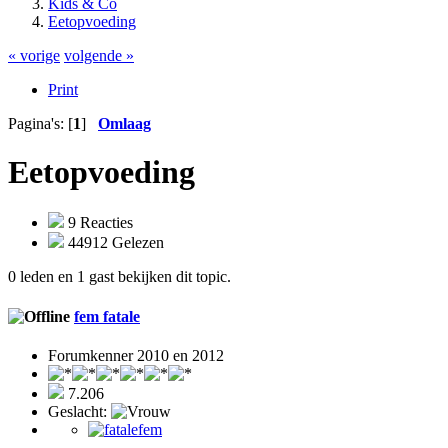
Kids & Co
Eetopvoeding
« vorige
volgende »
Print
Pagina's: [
1
]
Omlaag
Eetopvoeding
9 Reacties
44912 Gelezen
0 leden en 1 gast bekijken dit topic.
fem fatale
Forumkenner 2010 en 2012
7.206
Geslacht: