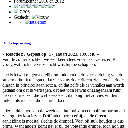
Forumkenner 2010 en 2012
7.206
Geslacht:
Re: Eetopvoeding
«
Reactie #7 Gepost op:
07 januari 2023, 13:08:48 »
Van de zomer kochten we een keer vlees voor haar vader, en P
vroeg wat toch die vieze lucht was bij die schappen.
Het is ietwat ongemakkelijk om midden op de vleesafdeling van de
supermarkt uit te leggen dat vlees dus dode dieren zien, en dat dode
dingen in principe gaan rotten, en dat zelfs als er vanalles aan wordt
gedaan om dat te vertragen, dat het toch ietwat onaangenaam ruikt,
maar dat mensen die wel vlees eten, dat lang niet zo vies vinden
ruiken als mensen die dat niet doen.
Hier hadden we van de week een huilbui van een halfuur uur omdat
ze nog niet kon lezen. Driftbuien horen erbij, en de directe
aanleiding is meestal slechts de druppel. Voet bij stuk houden is dus
prima, want anders komt het er bij de volgende druppel toch nog uit.