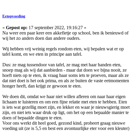
Eetopvoeding
«
Gepost op:
17 september 2022, 19:16:27 »
Na weer een paar keer een akkefietje op school, ben ik benieuwd of
wij het zo anders doen dan andere ouders.
Wij hebben vrij weinig regels rondom eten, wij bepalen wat er op
tafel komt, en we eten in principe aan tafel.
Dus: ze mag tussendoor van tafel, ze mag met haar handen eten,
snoep mag als wij dat aanbieden - maar dat doen we bijna nooit, ze
hoeft niets op te eten, ik vraag haar soms iets te proeven, maar als ze
dat niet doet is het ook prima, en als ze buiten de vaste eetmomenten
honger heeft, dan krijgt ze gewoon te eten.
We doen dit, omdat we haar niet willen afleren om naar haar eigen
lichaam te luisteren en om een fijne relatie met eten te hebben. Eten
is iets wat gezellig moet zijn, en lekker en waar je nieuwsgierig moet
zijn, en niet iets waar druk op ligt, om het op een bepaalde manier te
doen of bepaalde dingen te eten.
Voor ons werkt dit heel goed, gezond kind, probeert graag nieuwe
voeding uit (ze is 5,5 en best een avontuurlijke eter voor een kleuter)