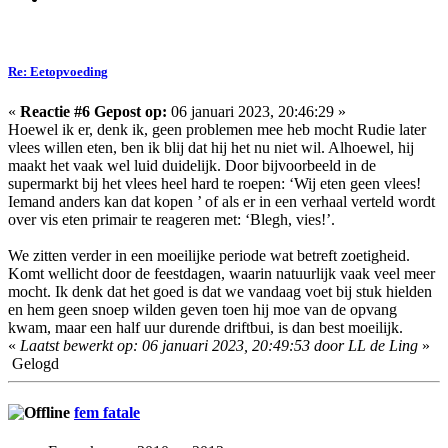
Re: Eetopvoeding
«
Reactie #6 Gepost op:
06 januari 2023, 20:46:29 »
Hoewel ik er, denk ik, geen problemen mee heb mocht Rudie later
vlees willen eten, ben ik blij dat hij het nu niet wil. Alhoewel, hij
maakt het vaak wel luid duidelijk. Door bijvoorbeeld in de
supermarkt bij het vlees heel hard te roepen: ‘Wij eten geen vlees!
Iemand anders kan dat kopen ’ of als er in een verhaal verteld wordt
over vis eten primair te reageren met: ‘Blegh, vies!’.
We zitten verder in een moeilijke periode wat betreft zoetigheid.
Komt wellicht door de feestdagen, waarin natuurlijk vaak veel meer
mocht. Ik denk dat het goed is dat we vandaag voet bij stuk hielden
en hem geen snoep wilden geven toen hij moe van de opvang
kwam, maar een half uur durende driftbui, is dan best moeilijk.
«
Laatst bewerkt op: 06 januari 2023, 20:49:53 door LL de Ling
»
Gelogd
fem fatale