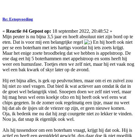
Re: Eetopvoeding
«
Reactie #4 Gepost op:
18 september 2022, 20:48:52 »
Mijn peuter is nu bijna 3,5 jaar en hoeft absoluut niet zijn bord op te
eten. Dat is voor mij een belangrijke regel
En hij hoeft ook niet
per se een boterham met iets hartigs voordat hij iets zoets krijgt.
Maar het enige zoete broodbeleg dat we hebben is appelstroop. De
ene dag eet hij 5 boterhammen met appelstroop en soms heeft hij
weer een humusfase. Toetjes eten we zelf niet, maar hij eet vaak nog
wel een bak kwark of skyr later op de avond.
Hij eet bijna alles, is gek op peulvruchten, maar om ei en zuivel zou
hij niet zo snel vragen. Dat bied ik wat actiever aan omdat ik dat in
de groei wel belangrijk vind. Snoepen doen we zelf niet veel, maar
hij mag heus wel eens koekje ofzo en hij heeft ook wel eens wat
chips gegeten. In de zomer ook regelmatig een ijsje, maar nu weet
hij dat als de ijsjes uit de vriezer op zijn, er geen nieuwe komen.
Oja, ik bedenk me nu dat hij zegt courgette niet zo lekker te vinden.
Nou ja, dat snap ik eigenlijk ook wel.
Als hij tussendoor om een boterham vraagt, krijgt hij dat ook. Hij is
actief en heeft een gemiddeld gewicht, dus daar doe ik niet moeilijk