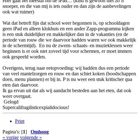
Hier gaat het meestal om de iPad… (kind is gewoon niet zo’n
snoeper, en die van mij is iets ouder en dan zijn de aanbevelingen
ook wat ruimer)
Wat dat betreft fijn dat school weer begonnen is, op schooldagen
geen iPad en alleen klokhuis en een ander Zapp-programma kijken
is een stuk duidelijker en makkelijker dan in de vakanties (en de
periode van rouw die we daarvoor hadden waren we ook makkelijk
in de schermtijd). En nu de zwem- schaats- en muzieklessen weer
beginnen is er ook niet zoveel tijd voor schermen, er moet immers
ook gespeeld worden.
Overigens, terug naar eetopvoeding: wij hadden dus een periode
van veel mantelzorgen en rouw en dan schiet koken (boodschappen
doen, menu plannen) er bij in. P is nu weer een stuk kritischer qua
eten dan daarvoor.
Ik ga ervan uit dat als wij aandacht besteden aan het eten, dat ook
weer overgaat.
Gelogd
Supercalifragilisticexpialidocious!
Print
Pagina's: [
1
]
Omhoog
« vorige
volgende »