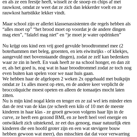
en als ze een feestje heeft, wisselt ze de snoep en chips af met
rauwkost, omdat ze weet dat ze zich dan lekkerder voelt en ze
rauwkost hartstikke lekker vindt.
Maar school zijn er allerlei klassenassistenten die regels hebben als
“alles moet op” “het brood moet op voordat je de andere dingen
mag eten”, “falafel mag niet” en “je moet je water opdrinken”
Nu krijgt ons kind een vrij goed gevulde broodtrommel mee (2
boterhammen met beleg, groenten, en iets eiwitsrijks - of kliekjes,
aangevuld met bovenstaande dingen), zodat ze zelf kan bedenken
waar ze zin in heeft. En vaak heeft ze na school honger, en dan zit
er, als het goed is, nog wat in haar broodtrommel zodat ze toch nog
even buiten kan spelen voor we naar huis gaan.
We hebben haar de afgelopen 2 weken 2x opgehaald met buikpijn
omdat ze 1x alles moest op eten, en de andere keer verplicht de
broccoliquiche moest opeten en alleen de tomaatjes mocht laten
zitten.
Nu is mijn kind nogal klein en tenger en ze zal wel iets minder eten
dan de rest van de klas (ze scheelt een kilo of 10 met de meeste
kinderen in haar klas - ze groeit gewoon volgens haar lijn in de
curve, ze heeft een gezond BMI, en ze heeft heel veel energie en
ontwikkelt zich uitstekend, ze eet dus genoeg, maar natuurlijk eten
kinderen die een hoofd groter zijn en een wat stevigere bouw
hebben gewoon wat meer), dus misschien dat dat voor verwarring