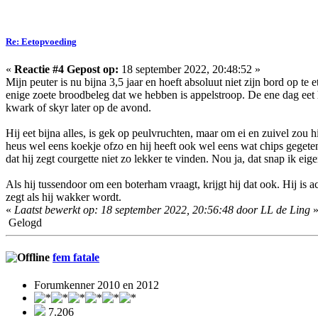
Re: Eetopvoeding
«
Reactie #4 Gepost op:
18 september 2022, 20:48:52 »
Mijn peuter is nu bijna 3,5 jaar en hoeft absoluut niet zijn bord op te 
enige zoete broodbeleg dat we hebben is appelstroop. De ene dag eet 
kwark of skyr later op de avond.
Hij eet bijna alles, is gek op peulvruchten, maar om ei en zuivel zou h
heus wel eens koekje ofzo en hij heeft ook wel eens wat chips gegeten.
dat hij zegt courgette niet zo lekker te vinden. Nou ja, dat snap ik eig
Als hij tussendoor om een boterham vraagt, krijgt hij dat ook. Hij is a
zegt als hij wakker wordt.
«
Laatst bewerkt op: 18 september 2022, 20:56:48 door LL de Ling
Gelogd
fem fatale
Forumkenner 2010 en 2012
7.206