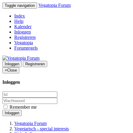
Vegatopia Forum
Toggle navigation
Index
Help
Kalender
Inloggen
Registreren
Vegatopia
Forumregels
Inloggen
Registreren
×
Close
Inloggen
Remember me
Inloggen
Vegatopia Forum
Vegetarisch - special interests