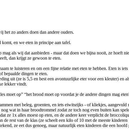
ij het zo anders doen dan andere ouders.
 komt, en we eten in principe aan tafel.
ag als wij dat aanbieden - maar dat doen we bijna nooit, ze hoeft niets 
eft, dan krijgt ze gewoon te eten.
am te luisteren en om een fijne relatie met eten te hebben. Eten is iets
of bepaalde dingen te eten.
ng uit (ze is 5,5 en best een avontuurlijke eter voor een kleuter) en als
e lekker vindt.
“alles moet op” “het brood moet op voordat je de andere dingen mag eten
mmen met beleg, groenten, en iets eiwitsrijks - of kliekjes, aangevuld
 is, nog wat in haar broodtrommel zodat ze toch nog even buiten kan spe
ze 1x alles moest op eten, en de andere keer verplicht de broccoliqui
n de rest van de klas (ze scheelt een kilo of 10 met de meeste kinderen 
stekend, ze eet dus genoeg, maar natuurlijk eten kinderen die een hoof