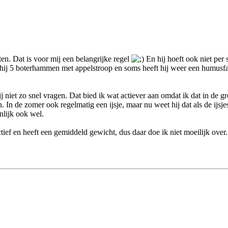
eten. Dat is voor mij een belangrijke regel
En hij hoeft ook niet per s
hij 5 boterhammen met appelstroop en soms heeft hij weer een humusfase
ij niet zo snel vragen. Dat bied ik wat actiever aan omdat ik dat in de 
 In de zomer ook regelmatig een ijsje, maar nu weet hij dat als de ijsj
enlijk ook wel.
ctief en heeft een gemiddeld gewicht, dus daar doe ik niet moeilijk over
»