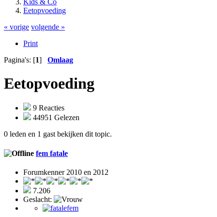
Kids & Co
Eetopvoeding
« vorige
volgende »
Print
Pagina's: [
1
]
Omlaag
Eetopvoeding
9 Reacties
44951 Gelezen
0 leden en 1 gast bekijken dit topic.
fem fatale
Forumkenner 2010 en 2012
7.206
Geslacht: