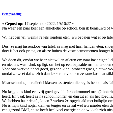
Eetopvoeding
«
Gepost op:
17 september 2022, 19:16:27 »
Na weer een paar keer een akkefietje op school, ben ik benieuwd of w
Wij hebben vrij weinig regels rondom eten, wij bepalen wat er op tafel
Dus: ze mag tussendoor van tafel, ze mag met haar handen eten, snoep m
doet is het ook prima, en als ze buiten de vaste eetmomenten honger he
We doen dit, omdat we haar niet willen afleren om naar haar eigen licha
en niet iets waar druk op ligt, om het op een bepaalde manier te doen 
Voor ons werkt dit heel goed, gezond kind, probeert graag nieuwe voedi
omdat ze weet dat ze zich dan lekkerder voelt en ze rauwkost hartstikk
Maar school zijn er allerlei klassenassistenten die regels hebben als 
Nu krijgt ons kind een vrij goed gevulde broodtrommel mee (2 boterha
heeft. En vaak heeft ze na school honger, en dan zit er, als het goed
We hebben haar de afgelopen 2 weken 2x opgehaald met buikpijn omdat 
Nu is mijn kind nogal klein en tenger en ze zal wel iets minder eten da
een gezond BMI, en ze heeft heel veel energie en ontwikkelt zich uit