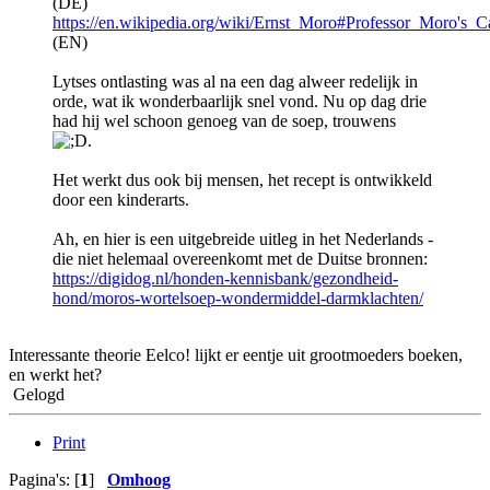
(DE)
https://en.wikipedia.org/wiki/Ernst_Moro#Professor_Moro's_
(EN)
Lytses ontlasting was al na een dag alweer redelijk in
orde, wat ik wonderbaarlijk snel vond. Nu op dag drie
had hij wel schoon genoeg van de soep, trouwens
.
Het werkt dus ook bij mensen, het recept is ontwikkeld
door een kinderarts.
Ah, en hier is een uitgebreide uitleg in het Nederlands -
die niet helemaal overeenkomt met de Duitse bronnen:
https://digidog.nl/honden-kennisbank/gezondheid-
hond/moros-wortelsoep-wondermiddel-darmklachten/
Interessante theorie Eelco! lijkt er eentje uit grootmoeders boeken,
en werkt het?
Gelogd
Print
Pagina's: [
1
]
Omhoog