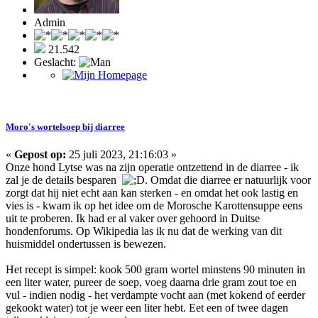
Admin
21.542
Geslacht:
Moro's wortelsoep bij diarree
«
Gepost op:
25 juli 2023, 21:16:03 »
Onze hond Lytse was na zijn operatie ontzettend in de diarree - ik
zal je de details besparen
. Omdat die diarree er natuurlijk voor
zorgt dat hij niet echt aan kan sterken - en omdat het ook lastig en
vies is - kwam ik op het idee om de Morosche Karottensuppe eens
uit te proberen. Ik had er al vaker over gehoord in Duitse
hondenforums. Op Wikipedia las ik nu dat de werking van dit
huismiddel ondertussen is bewezen.
Het recept is simpel: kook 500 gram wortel minstens 90 minuten in
een liter water, pureer de soep, voeg daarna drie gram zout toe en
vul - indien nodig - het verdampte vocht aan (met kokend of eerder
gekookt water) tot je weer een liter hebt. Eet een of twee dagen