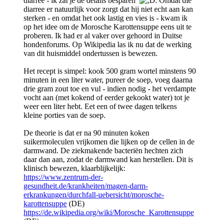
diarree - ik zal je de details besparen
. Omdat die
diarree er natuurlijk voor zorgt dat hij niet echt aan kan
sterken - en omdat het ook lastig en vies is - kwam ik
op het idee om de Morosche Karottensuppe eens uit te
proberen. Ik had er al vaker over gehoord in Duitse
hondenforums. Op Wikipedia las ik nu dat de werking
van dit huismiddel ondertussen is bewezen.
Het recept is simpel: kook 500 gram wortel minstens 90
minuten in een liter water, pureer de soep, voeg daarna
drie gram zout toe en vul - indien nodig - het verdampte
vocht aan (met kokend of eerder gekookt water) tot je
weer een liter hebt. Eet een of twee dagen telkens
kleine porties van de soep.
De theorie is dat er na 90 minuten koken
suikermoleculen vrijkomen die lijken op de cellen in de
darmwand. De ziekmakende bacteriën hechten zich
daar dan aan, zodat de darmwand kan herstellen. Dit is
klinisch bewezen, klaarblijkelijk:
https://www.zentrum-der-
gesundheit.de/krankheiten/magen-darm-
erkrankungen/durchfall-uebersicht/morosche-
karottensuppe
(DE)
https://de.wikipedia.org/wiki/Morosche_Karottensuppe