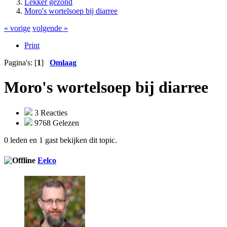
Lekker gezond
Moro's wortelsoep bij diarree
« vorige
volgende »
Print
Pagina's: [
1
]
Omlaag
Moro's wortelsoep bij diarree
3 Reacties
9768 Gelezen
0 leden en 1 gast bekijken dit topic.
Eelco