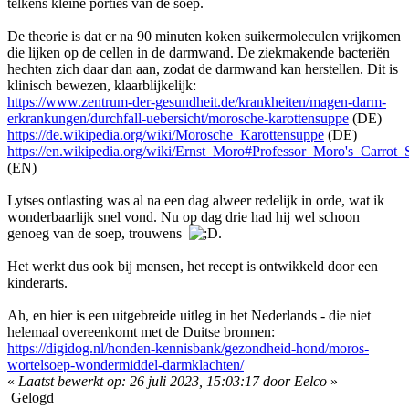
telkens kleine porties van de soep.
De theorie is dat er na 90 minuten koken suikermoleculen vrijkomen
die lijken op de cellen in de darmwand. De ziekmakende bacteriën
hechten zich daar dan aan, zodat de darmwand kan herstellen. Dit is
klinisch bewezen, klaarblijkelijk:
https://www.zentrum-der-gesundheit.de/krankheiten/magen-darm-
erkrankungen/durchfall-uebersicht/morosche-karottensuppe
(DE)
https://de.wikipedia.org/wiki/Morosche_Karottensuppe
(DE)
https://en.wikipedia.org/wiki/Ernst_Moro#Professor_Moro's_Carrot
(EN)
Lytses ontlasting was al na een dag alweer redelijk in orde, wat ik
wonderbaarlijk snel vond. Nu op dag drie had hij wel schoon
genoeg van de soep, trouwens
.
Het werkt dus ook bij mensen, het recept is ontwikkeld door een
kinderarts.
Ah, en hier is een uitgebreide uitleg in het Nederlands - die niet
helemaal overeenkomt met de Duitse bronnen:
https://digidog.nl/honden-kennisbank/gezondheid-hond/moros-
wortelsoep-wondermiddel-darmklachten/
«
Laatst bewerkt op: 26 juli 2023, 15:03:17 door Eelco
»
Gelogd