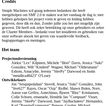
Credits
Simple Machines wil graag iedereen bedanken die heeft
meegeholpen om SMF 2.0 te maken wat het vandaag de dag is; mee
hebben geholpen het project vorm te geven en leiding hebben
gegeven, door dik en dun. Zonder jullie zou het niet mogelijk zijn
geweest. Dit heeft ook zeker betrekking op onze gebruikers en zeker
de Charter Members - bedankt voor het installeren en gebruiken van
onze software alsook het geven van waardevolle feedback,
bugrapportages en meningen.
Het team
Projectondersteuning
Aleksi "Lex" Kilpinen, Michele "Illori" Davis, Jessica "Suki"
González, Will "Kindred" Wagner, Michael "Oldiesmann"
Eshom, Amacythe, Jeremy "SleePy" Darwood en Justin
"metallica48423" O'Leary
Ontwikkelaars
Jon "Sesquipedalian" Stovell, Jessica "Suki" González, John
"live627" Rayes, Oscar "Ozp" Rydhé, Shawn Bulen, Norv,
Aaron van Geffen, Antechinus, Bjoern "Bloc" Kristiansen,
Colin Schoen, emanuele, Hendrik Jan "Compuart" Visser,
Jeremy "SleePy" Darwood, Juan "JayBachatero" Hernandez,
Karl "RegularExpression" Benson, Grudge, Michael