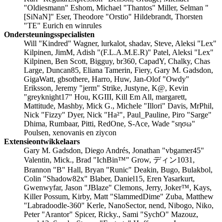
"Oldiesmann" Eshom, Michael "Thantos" Miller, Selman "
[SiNaN]" Eser, Theodore "Orstio" Hildebrandt, Thorsten
"TE" Eurich en winrules
Ondersteuningsspecialisten
Will "Kindred" Wagner, lurkalot, shadav, Steve, Aleksi "Lex"
Kilpinen, JimM, Adish "(F.L.A.M.E.R)" Patel, Aleksi "Lex"
Kilpinen, Ben Scott, Bigguy, br360, CapadY, Chalky, Chas
Large, Duncan85, Eliana Tamerin, Fiery, Gary M. Gadsdon,
GigaWatt, gbsothere, Harro, Huw, Jan-Olof "Owdy"
Eriksson, Jeremy "jerm" Strike, Justyne, K@, Kevin
"greyknight17" Hou, KGIII, Kill Em All, margarett,
Mattitude, Mashby, Mick G., Michele "Illori" Davis, MrPhil,
Nick "Fizzy" Dyer, Nick "Ha²", Paul_Pauline, Piro "Sarge"
Dhima, Rumbaar, Pitti, RedOne, S-Ace, Wade "sησω"
Poulsen, xenovanis en ziycon
Extensieontwikkelaars
Gary M. Gadsdon, Diego Andrés, Jonathan "vbgamer45"
Valentin, Mick., Brad "IchBin™" Grow, ディン1031,
Brannon "B" Hall, Bryan "Runic" Deakin, Bugo, Bulakbol,
Colin "Shadow82x" Blaber, Daniel15, Eren Yasarkurt,
Gwenwyfar, Jason "JBlaze" Clemons, Jerry, Joker™, Kays,
Killer Possum, Kirby, Matt "SlammedDime" Zuba, Matthew
"Labradoodle-360" Kerle, NanoSector, nend, Nibogo, Niko,
Peter "Arantor" Spicer, Ricky., Sami "SychO" Mazouz,