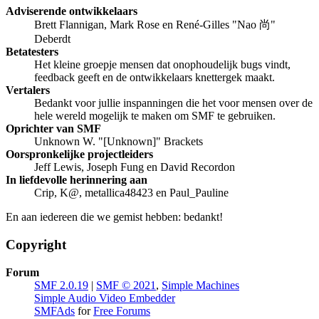
Adviserende ontwikkelaars
Brett Flannigan, Mark Rose en René-Gilles "Nao 尚"
Deberdt
Betatesters
Het kleine groepje mensen dat onophoudelijk bugs vindt,
feedback geeft en de ontwikkelaars knettergek maakt.
Vertalers
Bedankt voor jullie inspanningen die het voor mensen over de
hele wereld mogelijk te maken om SMF te gebruiken.
Oprichter van SMF
Unknown W. "[Unknown]" Brackets
Oorspronkelijke projectleiders
Jeff Lewis, Joseph Fung en David Recordon
In liefdevolle herinnering aan
Crip, K@, metallica48423 en Paul_Pauline
En aan iedereen die we gemist hebben: bedankt!
Copyright
Forum
SMF 2.0.19
|
SMF © 2021
,
Simple Machines
Simple Audio Video Embedder
SMFAds
for
Free Forums