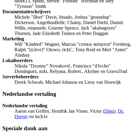
snork13, Spuds, Steven "Fustrate" Hoffman en Joey
"Tyrsson" Smith
Documentatieschrijvers
Michele "Illori" Davis, Irisado, Joshua "groundup"
Dickerson, AngellinaBelle, Chainy, Daniel Diehl, Dannii
Willis, emanuele, Graeme Spence, Jack "akabugeyes"
Thorsen, Jade Elizabeth Trainor en Peter Duggan
Marketing
Will "Kindred" Wagner, Marcus "cσσкιє мσηѕтєя" Forsberg,
Ralph "[n3rve]" Otowo, rickC, Tony Reid en Mert "Antes"
Alınbay
Lokaliseerders
Nikola "Dzonny" Novaković, Francisco "d3vcho"
Domínguez, m4z, Relyana, Robert., Akyhne en GravuTrad
Serverbeheerders
Derek Schwab, Michael Johnson en Liroy van Hoewijk
Nederlandse vertaling
Nederlandse vertaling
Aaron van Geffen, Hendrik Jan Visser, Victor (
Dinq
),
Dr.
Deejay
en lucb1e
Speciale dank aan