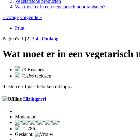
Vegetarische producten
Wat moet er in een vegetarisch noodrantsoen?
« vorige
volgende »
Print
Pagina's:
1
[
2
]
3
4
Omlaag
Wat moet er in een vegetarisch
79 Reacties
71266 Gelezen
0 leden en 1 gast bekijken dit topic.
Hizikigrrrl
Moderator
21.786
Geslacht: