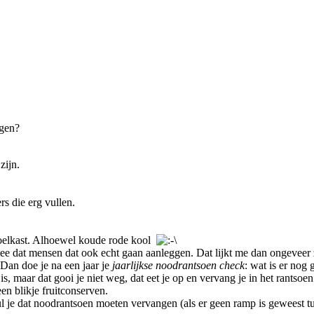
agen?
zijn.
rs die erg vullen.
koelkast. Alhoewel koude rode kool
t idee dat mensen dat ook echt gaan aanleggen. Dat lijkt me dan ongeveer
. Dan doe je na een jaar je
jaarlijkse noodrantsoen check
: wat is er no
is, maar dat gooi je niet weg, dat eet je op en vervang je in het rantsoe
een blikje fruitconserven.
ul je dat noodrantsoen moeten vervangen (als er geen ramp is geweest tu