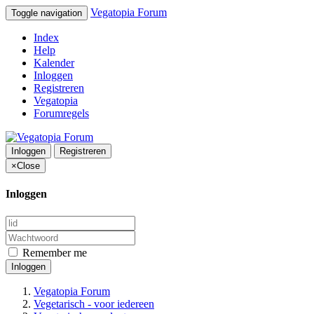
Vegatopia Forum
Toggle navigation
Index
Help
Kalender
Inloggen
Registreren
Vegatopia
Forumregels
Inloggen
Registreren
×
Close
Inloggen
Remember me
Inloggen
Vegatopia Forum
Vegetarisch - voor iedereen