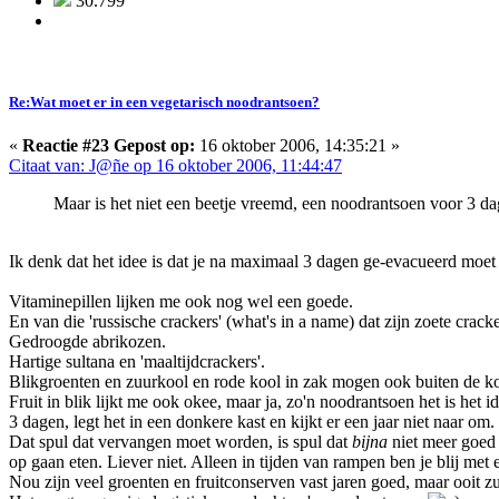
30.799
Re:Wat moet er in een vegetarisch noodrantsoen?
«
Reactie #23 Gepost op:
16 oktober 2006, 14:35:21 »
Citaat van: J@ñe op 16 oktober 2006, 11:44:47
Maar is het niet een beetje vreemd, een noodrantsoen voor 3 d
Ik denk dat het idee is dat je na maximaal 3 dagen ge-evacueerd moet 
Vitaminepillen lijken me ook nog wel een goede.
En van die 'russische crackers' (what's in a name) dat zijn zoete cracke
Gedroogde abrikozen.
Hartige sultana en 'maaltijdcrackers'.
Blikgroenten en zuurkool en rode kool in zak mogen ook buiten de 
Fruit in blik lijkt me ook okee, maar ja, zo'n noodrantsoen het is he
3 dagen, legt het in een donkere kast en kijkt er een jaar niet naar om
Dat spul dat vervangen moet worden, is spul dat
bijna
niet meer goed 
op gaan eten. Liever niet. Alleen in tijden van rampen ben je blij met 
Nou zijn veel groenten en fruitconserven vast jaren goed, maar ooit z