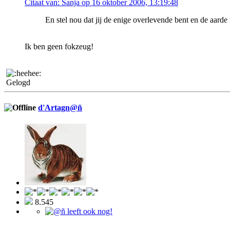
Citaat van: Sanja op 16 oktober 2006, 13:19:48
En stel nou dat jij de enige overlevende bent en de aar
Ik ben geen fokzeug!
Gelogd
d'Artagn@ñ
8.545