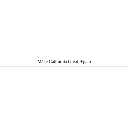
Måke Califørnia Great Ægain