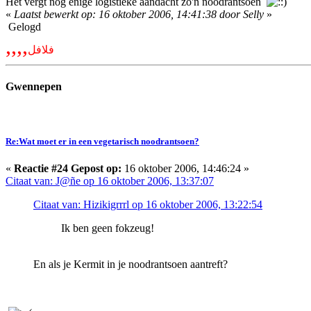
Het vergt nog enige logistieke aandacht zo'n noodrantsoen
«
Laatst bewerkt op: 16 oktober 2006, 14:41:38 door Selly
»
Gelogd
,,,,
فلافل
Gwennepen
Re:Wat moet er in een vegetarisch noodrantsoen?
«
Reactie #24 Gepost op:
16 oktober 2006, 14:46:24 »
Citaat van: J@ñe op 16 oktober 2006, 13:37:07
Citaat van: Hizikigrrrl op 16 oktober 2006, 13:22:54
Ik ben geen fokzeug!
En als je Kermit in je noodrantsoen aantreft?