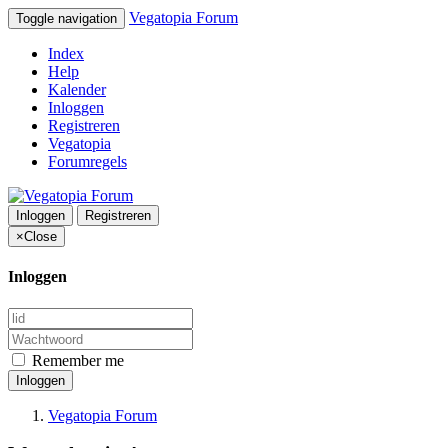
Vegatopia Forum
Toggle navigation
Index
Help
Kalender
Inloggen
Registreren
Vegatopia
Forumregels
Inloggen
Registreren
×
Close
Inloggen
Remember me
Inloggen
Vegatopia Forum