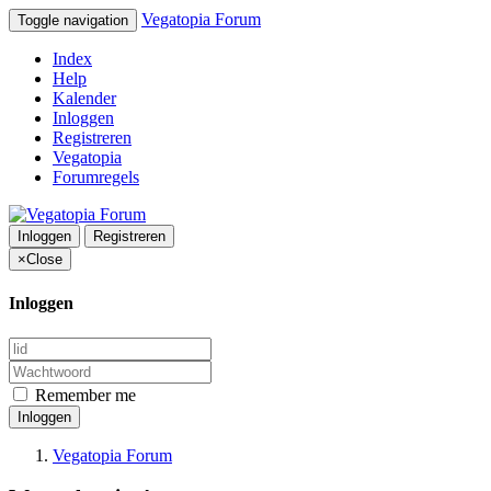
Vegatopia Forum
Toggle navigation
Index
Help
Kalender
Inloggen
Registreren
Vegatopia
Forumregels
Inloggen
Registreren
×
Close
Inloggen
Remember me
Inloggen
Vegatopia Forum