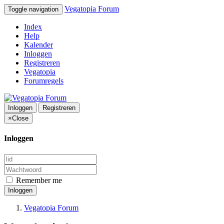
Vegatopia Forum
Toggle navigation
Index
Help
Kalender
Inloggen
Registreren
Vegatopia
Forumregels
Inloggen
Registreren
×
Close
Inloggen
Remember me
Inloggen
Vegatopia Forum