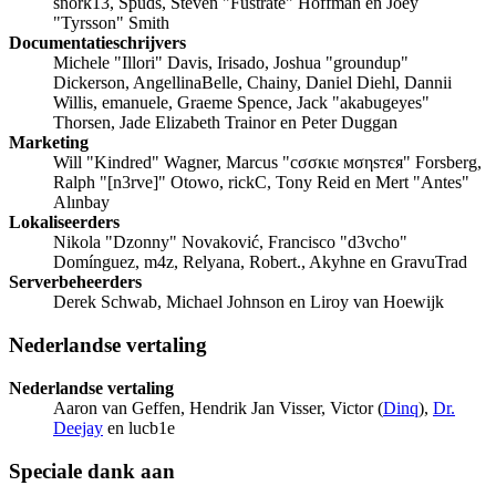
snork13, Spuds, Steven "Fustrate" Hoffman en Joey
"Tyrsson" Smith
Documentatieschrijvers
Michele "Illori" Davis, Irisado, Joshua "groundup"
Dickerson, AngellinaBelle, Chainy, Daniel Diehl, Dannii
Willis, emanuele, Graeme Spence, Jack "akabugeyes"
Thorsen, Jade Elizabeth Trainor en Peter Duggan
Marketing
Will "Kindred" Wagner, Marcus "cσσкιє мσηѕтєя" Forsberg,
Ralph "[n3rve]" Otowo, rickC, Tony Reid en Mert "Antes"
Alınbay
Lokaliseerders
Nikola "Dzonny" Novaković, Francisco "d3vcho"
Domínguez, m4z, Relyana, Robert., Akyhne en GravuTrad
Serverbeheerders
Derek Schwab, Michael Johnson en Liroy van Hoewijk
Nederlandse vertaling
Nederlandse vertaling
Aaron van Geffen, Hendrik Jan Visser, Victor (
Dinq
),
Dr.
Deejay
en lucb1e
Speciale dank aan