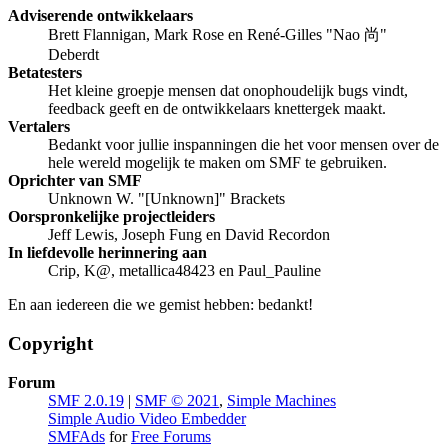
Adviserende ontwikkelaars
Brett Flannigan, Mark Rose en René-Gilles "Nao 尚"
Deberdt
Betatesters
Het kleine groepje mensen dat onophoudelijk bugs vindt,
feedback geeft en de ontwikkelaars knettergek maakt.
Vertalers
Bedankt voor jullie inspanningen die het voor mensen over de
hele wereld mogelijk te maken om SMF te gebruiken.
Oprichter van SMF
Unknown W. "[Unknown]" Brackets
Oorspronkelijke projectleiders
Jeff Lewis, Joseph Fung en David Recordon
In liefdevolle herinnering aan
Crip, K@, metallica48423 en Paul_Pauline
En aan iedereen die we gemist hebben: bedankt!
Copyright
Forum
SMF 2.0.19
|
SMF © 2021
,
Simple Machines
Simple Audio Video Embedder
SMFAds
for
Free Forums