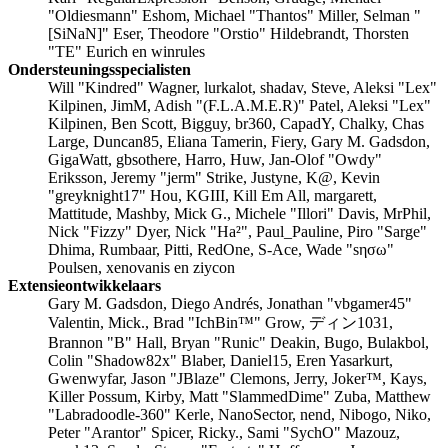
"Oldiesmann" Eshom, Michael "Thantos" Miller, Selman "
[SiNaN]" Eser, Theodore "Orstio" Hildebrandt, Thorsten
"TE" Eurich en winrules
Ondersteuningsspecialisten
Will "Kindred" Wagner, lurkalot, shadav, Steve, Aleksi "Lex"
Kilpinen, JimM, Adish "(F.L.A.M.E.R)" Patel, Aleksi "Lex"
Kilpinen, Ben Scott, Bigguy, br360, CapadY, Chalky, Chas
Large, Duncan85, Eliana Tamerin, Fiery, Gary M. Gadsdon,
GigaWatt, gbsothere, Harro, Huw, Jan-Olof "Owdy"
Eriksson, Jeremy "jerm" Strike, Justyne, K@, Kevin
"greyknight17" Hou, KGIII, Kill Em All, margarett,
Mattitude, Mashby, Mick G., Michele "Illori" Davis, MrPhil,
Nick "Fizzy" Dyer, Nick "Ha²", Paul_Pauline, Piro "Sarge"
Dhima, Rumbaar, Pitti, RedOne, S-Ace, Wade "sησω"
Poulsen, xenovanis en ziycon
Extensieontwikkelaars
Gary M. Gadsdon, Diego Andrés, Jonathan "vbgamer45"
Valentin, Mick., Brad "IchBin™" Grow, ディン1031,
Brannon "B" Hall, Bryan "Runic" Deakin, Bugo, Bulakbol,
Colin "Shadow82x" Blaber, Daniel15, Eren Yasarkurt,
Gwenwyfar, Jason "JBlaze" Clemons, Jerry, Joker™, Kays,
Killer Possum, Kirby, Matt "SlammedDime" Zuba, Matthew
"Labradoodle-360" Kerle, NanoSector, nend, Nibogo, Niko,
Peter "Arantor" Spicer, Ricky., Sami "SychO" Mazouz,