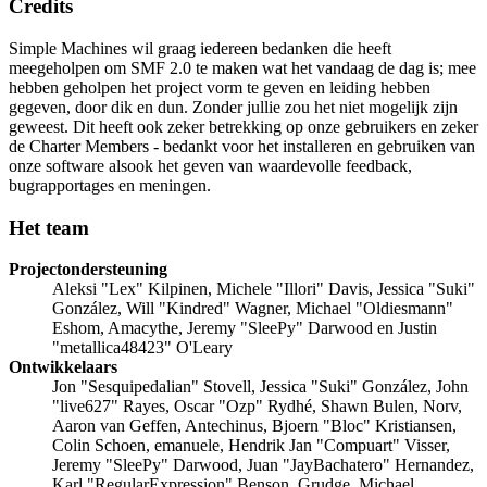
Credits
Simple Machines wil graag iedereen bedanken die heeft
meegeholpen om SMF 2.0 te maken wat het vandaag de dag is; mee
hebben geholpen het project vorm te geven en leiding hebben
gegeven, door dik en dun. Zonder jullie zou het niet mogelijk zijn
geweest. Dit heeft ook zeker betrekking op onze gebruikers en zeker
de Charter Members - bedankt voor het installeren en gebruiken van
onze software alsook het geven van waardevolle feedback,
bugrapportages en meningen.
Het team
Projectondersteuning
Aleksi "Lex" Kilpinen, Michele "Illori" Davis, Jessica "Suki"
González, Will "Kindred" Wagner, Michael "Oldiesmann"
Eshom, Amacythe, Jeremy "SleePy" Darwood en Justin
"metallica48423" O'Leary
Ontwikkelaars
Jon "Sesquipedalian" Stovell, Jessica "Suki" González, John
"live627" Rayes, Oscar "Ozp" Rydhé, Shawn Bulen, Norv,
Aaron van Geffen, Antechinus, Bjoern "Bloc" Kristiansen,
Colin Schoen, emanuele, Hendrik Jan "Compuart" Visser,
Jeremy "SleePy" Darwood, Juan "JayBachatero" Hernandez,
Karl "RegularExpression" Benson, Grudge, Michael