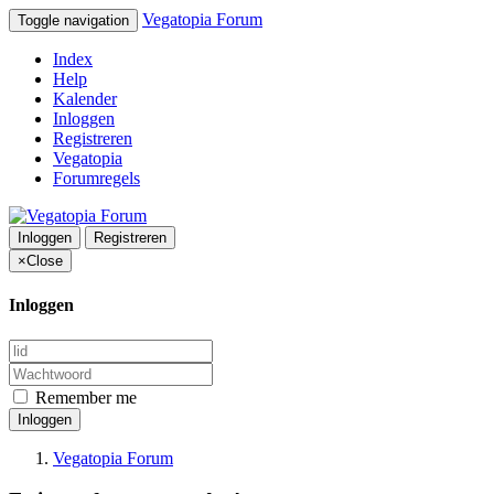
Vegatopia Forum
Toggle navigation
Index
Help
Kalender
Inloggen
Registreren
Vegatopia
Forumregels
Inloggen
Registreren
×
Close
Inloggen
Remember me
Inloggen
Vegatopia Forum