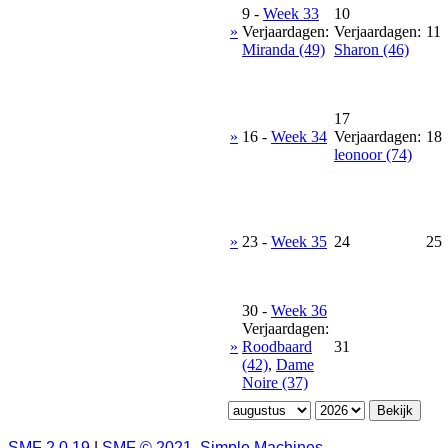
9
-
Week 33
10
»
Verjaardagen:
Verjaardagen:
11
Miranda (49)
Sharon (46)
17
»
16
-
Week 34
Verjaardagen:
18
leonoor (74)
»
23
-
Week 35
24
25
30
-
Week 36
Verjaardagen:
»
Roodbaard
31
(42)
,
Dame
Noire (37)
SMF 2.0.19
|
SMF © 2021
,
Simple Machines