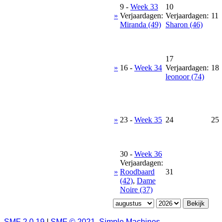
9
-
Week 33
10
»
Verjaardagen:
Verjaardagen:
11
Miranda (49)
Sharon (46)
17
»
16
-
Week 34
Verjaardagen:
18
leonoor (74)
»
23
-
Week 35
24
25
30
-
Week 36
Verjaardagen:
»
Roodbaard
31
(42)
,
Dame
Noire (37)
SMF 2.0.19
|
SMF © 2021
,
Simple Machines