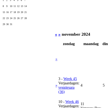
1
2
3
4
5
6
7
8
9
10
11
12
13
14
15
16
17
18
19
20
21
22
23
24
25
26
27
28
29
30
31
«
»
november 2024
zondag
maandag
din
»
3
-
Week 45
Verjaardagen:
»
4
5
veggiesara
(36)
10
-
Week 46
11
Verjaardagen: