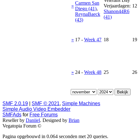
Veterans Day
Carmen San
»
Verjaardagen:
12
Diego (41)
,
Shanon44R6
ReynaBaeck
(41)
(43)
»
17
-
Week 47
18
19
»
24
-
Week 48
25
26
SMF 2.0.19
|
SMF © 2021
,
Simple Machines
Simple Audio Video Embedder
SMFAds
for
Free Forums
Reseller by
Daniiel
. Designed by
Brian
Vegatopia Forum ©
Pagina opgebouwd in 0.064 seconden met 20 queries.