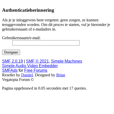
Authenticatieherinnering
Als je je inloggevens bent vergeten: geen zorgen, ze kunnen
teruggevonden worden. Om dit proces te starten, vul je hieronder je
gebruikersnaam of e-mailadres in.
Gebruikersnaam/e-mail:
SMF 2.0.19
|
SMF © 2021
,
Simple Machines
Simple Audio Video Embedder
SMFAds
for
Free Forums
Reseller by
Daniiel
. Designed by
Brian
Vegatopia Forum ©
Pagina opgebouwd in 0.05 seconden met 17 queries.