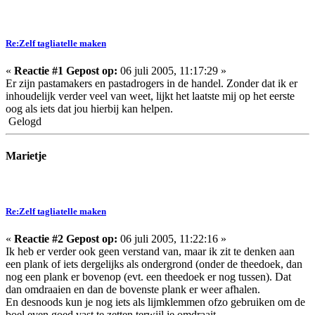
Re:Zelf tagliatelle maken
«
Reactie #1 Gepost op:
06 juli 2005, 11:17:29 »
Er zijn pastamakers en pastadrogers in de handel. Zonder dat ik er
inhoudelijk verder veel van weet, lijkt het laatste mij op het eerste
oog als iets dat jou hierbij kan helpen.
Gelogd
Marietje
Re:Zelf tagliatelle maken
«
Reactie #2 Gepost op:
06 juli 2005, 11:22:16 »
Ik heb er verder ook geen verstand van, maar ik zit te denken aan
een plank of iets dergelijks als ondergrond (onder de theedoek, dan
nog een plank er bovenop (evt. een theedoek er nog tussen). Dat
dan omdraaien en dan de bovenste plank er weer afhalen.
En desnoods kun je nog iets als lijmklemmen ofzo gebruiken om de
boel even goed vast te zetten terwijl je omdraait.