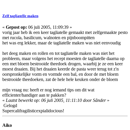
Zelf tagliatelle maken
«
Gepost op:
06 juli 2005, 11:09:39 »
vorig jaar heb ik een keer tagliatelle gemaakt met zelfgemaakte pesto
met rucola, basilicum, walnoten en pijnboompitten
het was erg lekker, maar de tagliatelle maken was niet eenvoudig
het deeg maken en rollen en tot tagliatelle maken was niet het
probleem, maar volgens het recept moesten de tagliatelle daarna op
een met bloem bestrooide theedoek drogen, waarbij je ze een keer
moest draaien. Bij het draaien keerde de pasta weer terug tot z'n
oorspronkelijke vorm en vormde een bal, en door de met bloem
bestrooide theedoeken, zat de hele hele keuken onder de bloem
mijn vraag nu: heeft er nog iemand tips om dit wat
efficienter/handiger aan te pakken?
«
Laatst bewerkt op: 06 juli 2005, 11:11:10 door Sånder
»
Gelogd
Supercalifragilisticexpialidocious!
Aiko