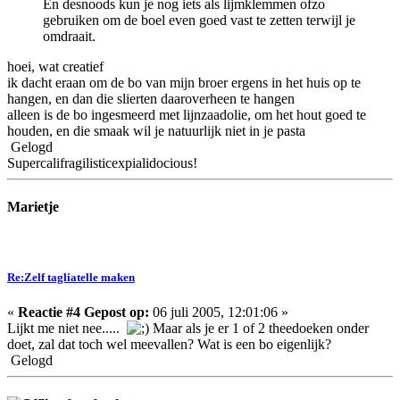
En desnoods kun je nog iets als lijmklemmen ofzo
gebruiken om de boel even goed vast te zetten terwijl je
omdraait.
hoei, wat creatief
ik dacht eraan om de bo van mijn broer ergens in het huis op te
hangen, en dan die slierten daaroverheen te hangen
alleen is de bo ingesmeerd met lijnzaadolie, om het hout goed te
houden, en die smaak wil je natuurlijk niet in je pasta
Gelogd
Supercalifragilisticexpialidocious!
Marietje
Re:Zelf tagliatelle maken
«
Reactie #4 Gepost op:
06 juli 2005, 12:01:06 »
Lijkt me niet nee.....
Maar als je er 1 of 2 theedoeken onder
doet, zal dat toch wel meevallen? Wat is een bo eigenlijk?
Gelogd