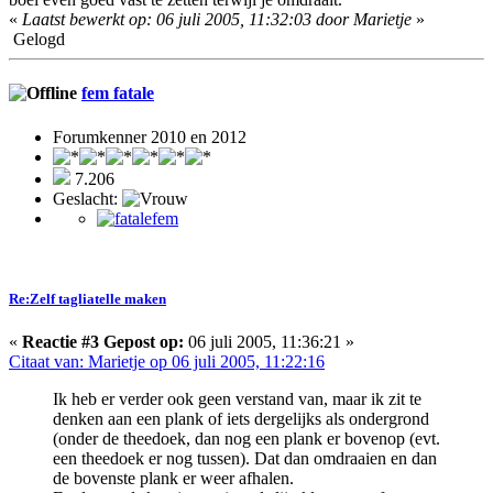
«
Laatst bewerkt op: 06 juli 2005, 11:32:03 door Marietje
»
Gelogd
fem fatale
Forumkenner 2010 en 2012
7.206
Geslacht:
Re:Zelf tagliatelle maken
«
Reactie #3 Gepost op:
06 juli 2005, 11:36:21 »
Citaat van: Marietje op 06 juli 2005, 11:22:16
Ik heb er verder ook geen verstand van, maar ik zit te
denken aan een plank of iets dergelijks als ondergrond
(onder de theedoek, dan nog een plank er bovenop (evt.
een theedoek er nog tussen). Dat dan omdraaien en dan
de bovenste plank er weer afhalen.