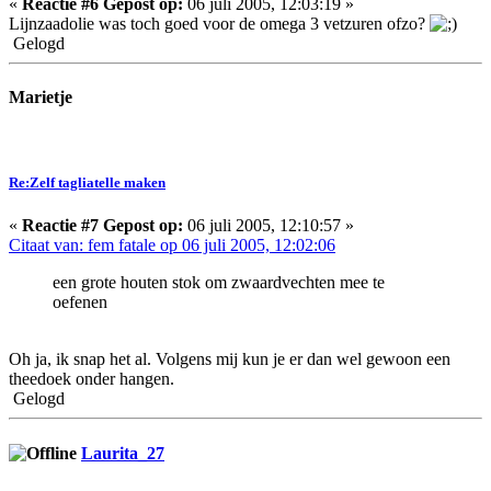
«
Reactie #6 Gepost op:
06 juli 2005, 12:03:19 »
Lijnzaadolie was toch goed voor de omega 3 vetzuren ofzo?
Gelogd
Marietje
Re:Zelf tagliatelle maken
«
Reactie #7 Gepost op:
06 juli 2005, 12:10:57 »
Citaat van: fem fatale op 06 juli 2005, 12:02:06
een grote houten stok om zwaardvechten mee te
oefenen
Oh ja, ik snap het al. Volgens mij kun je er dan wel gewoon een
theedoek onder hangen.
Gelogd
Laurita_27