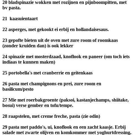
20 bladspinazie wokken met rozijnen en pijnboompitten, met
bv pasta.
21 kaasuientaart
22 asperges, met gekookt ei erbij en hollandaisesaus.
23 gepofte bieten uit de oven met zure room of roomkaas
(zonder kruiden dan) is ook lekker
24 spinazie met mosterdzaad, knoflook en paneer (om toch iets
indiaas te kunnen maken)
25 portobella's met cranberrie en geitenkaas
26 pasta met champignons en prei, zure room en
basilicum/pesto
27 Mie met roerbakgroente (paksoi, kastanjechamps, shiitake,
bosui) verse gember en tofu/tempe.
28 raapstelen, met creme freche, pasta (zie odin)
29 pasta met paddo's, ui, knoflook en een zacht kaasje. Erbij
salade met zwarte olijven en komkommer met yoghurtdressing.