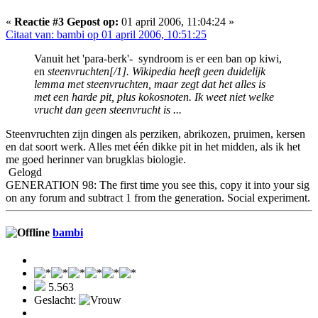
«
Reactie #3 Gepost op:
01 april 2006, 11:04:24 »
Citaat van: bambi op 01 april 2006, 10:51:25
Vanuit het 'para-berk'- syndroom is er een ban op kiwi,
en
steenvruchten[/1]. Wikipedia heeft geen duidelijk
lemma met steenvruchten, maar zegt dat het alles is
met een harde pit, plus kokosnoten. Ik weet niet welke
vrucht dan geen steenvrucht is ...
Steenvruchten zijn dingen als perziken, abrikozen, pruimen, kersen
en dat soort werk. Alles met één dikke pit in het midden, als ik het
me goed herinner van brugklas biologie.
Gelogd
GENERATION 98: The first time you see this, copy it into your sig
on any forum and subtract 1 from the generation. Social experiment.
bambi
5.563
Geslacht: