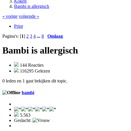
Koken
Bambi is allergisch
« vorige
volgende »
Print
Pagina's: [
1
]
2
3
4
...
8
Omlaag
Bambi is allergisch
144 Reacties
116295 Gelezen
0 leden en 1 gast bekijken dit topic.
bambi
5.563
Geslacht: