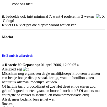
Voor ons niet!
ik bedoelde ook juist minimaal 7, want 4 rouleren in 2 weken
Gelogd
Rivier O Rivier jy's die diepste woord wat ek ken
Macka
Re:Bambi is allergisch
«
Reactie #9 Gepost op:
01 april 2006, 12:09:05 »
Arelexed zeg
Misschien nog ergens een dagje maaltijdsoep? Probleem is alleen
een beetje hoe je die op smaak brengt, want in bouillon zitten
natuurlijk allemaal moeilijke kruiden...
Of hartige taart, broccolitaart of zo? Het deeg en de eieren zou
geloof ik goed moeten gaan, en broccoli toch ook? Of anders met
courgette of venkel misschien, en komkommersalade erbij.
Als ik meer bedenk, lees je het wel.
Succes!