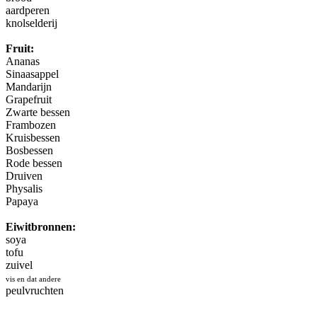
aardperen
knolselderij
Fruit:
Ananas
Sinaasappel
Mandarijn
Grapefruit
Zwarte bessen
Frambozen
Kruisbessen
Bosbessen
Rode bessen
Druiven
Physalis
Papaya
Eiwitbronnen:
soya
tofu
zuivel
vis en dat andere
peulvruchten