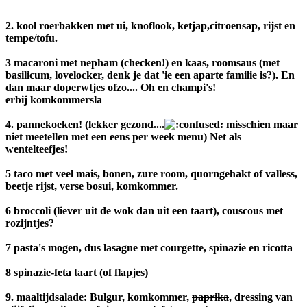
2. kool roerbakken met ui, knoflook, ketjap,citroensap, rijst en
tempe/tofu.
3 macaroni met nepham (checken!) en kaas, roomsaus (met
basilicum, lovelocker, denk je dat 'ie een aparte familie is?). En
dan maar doperwtjes ofzo.... Oh en champi's!
erbij komkommersla
4. pannekoeken! (lekker gezond....
misschien maar
niet meetellen met een eens per week menu) Net als
wentelteefjes!
5 taco met veel mais, bonen, zure room, quorngehakt of valless,
beetje rijst, verse bosui, komkommer.
6 broccoli (liever uit de wok dan uit een taart), couscous met
rozijntjes?
7 pasta's mogen, dus lasagne met courgette, spinazie en ricotta
8 spinazie-feta taart (of flapjes)
9. maaltijdsalade: Bulgur, komkommer,
paprika
, dressing van