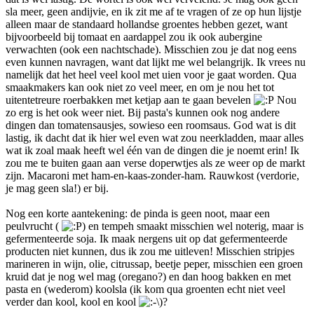
sla meer, geen andijvie, en ik zit me af te vragen of ze op hun lijstje
alleen maar de standaard hollandse groentes hebben gezet, want
bijvoorbeeld bij tomaat en aardappel zou ik ook aubergine
verwachten (ook een nachtschade). Misschien zou je dat nog eens
even kunnen navragen, want dat lijkt me wel belangrijk. Ik vrees nu
namelijk dat het heel veel kool met uien voor je gaat worden. Qua
smaakmakers kan ook niet zo veel meer, en om je nou het tot
uitentetreure roerbakken met ketjap aan te gaan bevelen
Nou
zo erg is het ook weer niet. Bij pasta's kunnen ook nog andere
dingen dan tomatensausjes, sowieso een roomsaus. God wat is dit
lastig, ik dacht dat ik hier wel even wat zou neerkladden, maar alles
wat ik zoal maak heeft wel één van de dingen die je noemt erin! Ik
zou me te buiten gaan aan verse doperwtjes als ze weer op de markt
zijn. Macaroni met ham-en-kaas-zonder-ham. Rauwkost (verdorie,
je mag geen sla!) er bij.
Nog een korte aantekening: de pinda is geen noot, maar een
peulvrucht (
) en tempeh smaakt misschien wel noterig, maar is
gefermenteerde soja. Ik maak nergens uit op dat gefermenteerde
producten niet kunnen, dus ik zou me uitleven! Misschien stripjes
marineren in wijn, olie, citrussap, beetje peper, misschien een groen
kruid dat je nog wel mag (oregano?) en dan hoog bakken en met
pasta en (wederom) koolsla (ik kom qua groenten echt niet veel
verder dan kool, kool en kool
)?