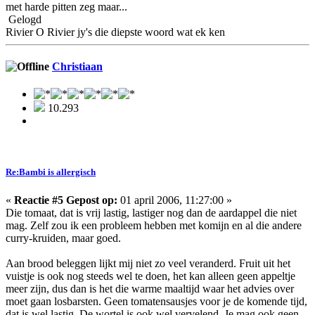
met harde pitten zeg maar...
Gelogd
Rivier O Rivier jy's die diepste woord wat ek ken
Christiaan
10.293
Re:Bambi is allergisch
«
Reactie #5 Gepost op:
01 april 2006, 11:27:00 »
Die tomaat, dat is vrij lastig, lastiger nog dan de aardappel die niet
mag. Zelf zou ik een probleem hebben met komijn en al die andere
curry-kruiden, maar goed.
Aan brood beleggen lijkt mij niet zo veel veranderd. Fruit uit het
vuistje is ook nog steeds wel te doen, het kan alleen geen appeltje
meer zijn, dus dan is het die warme maaltijd waar het advies over
moet gaan losbarsten. Geen tomatensausjes voor je de komende tijd,
dat is wel lastig. De wortel is ook wel vervelend. Je mag ook geen