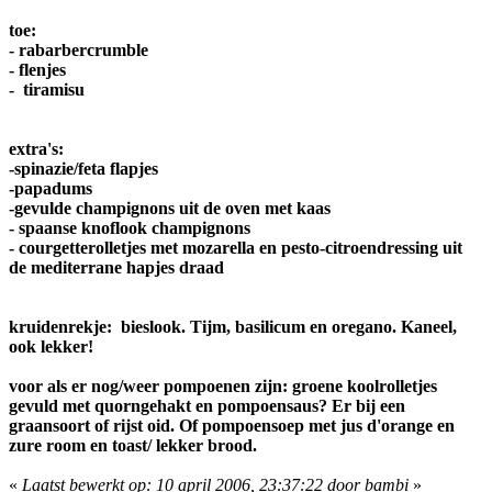
toe:
- rabarbercrumble
- flenjes
- tiramisu
extra's:
-spinazie/feta flapjes
-papadums
-gevulde champignons uit de oven met kaas
- spaanse knoflook champignons
- courgetterolletjes met mozarella en pesto-citroendressing uit
de mediterrane hapjes draad
kruidenrekje: bieslook. Tijm, basilicum en oregano. Kaneel,
ook lekker!
voor als er nog/weer pompoenen zijn: groene koolrolletjes
gevuld met quorngehakt en pompoensaus? Er bij een
graansoort of rijst oid. Of pompoensoep met jus d'orange en
zure room en toast/ lekker brood.
«
Laatst bewerkt op: 10 april 2006, 23:37:22 door bambi
»