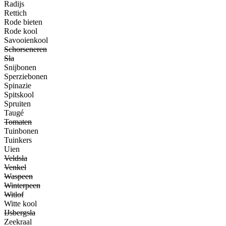
Radijs
Rettich
Rode bieten
Rode kool
Savooienkool
Schorseneren
Sla
Snijbonen
Sperziebonen
Spinazie
Spitskool
Spruiten
Taugé
Tomaten
Tuinbonen
Tuinkers
Uien
Veldsla
Venkel
Waspeen
Winterpeen
Witlof
Witte kool
IJsbergsla
Zeekraal