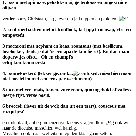
1. pasta met spinazie, gebakken ui, geitenkaas en ongekruide
olijven
verder, sorry Christaan, ik ga even in je knippen en plakken!
2. kool roerbakken met ui, knoflook, ketjap,citroensap, rijst en
tempe/tofu.
3 macaroni met nepham en kaas, roomsaus (met basilicum,
lovelocker, denk je dat 'ie een aparte familie is?). En dan maar
doperwtjes ofzo.... Oh en champi's
erbij komkommersla
4. pannekoeken! (lekker gezond....
misschien maar
niet meetellen met een eens per week menu)
5 taco met veel mais, bonen, zure room, quorngehakt of valless,
beetje rijst, verse bosui.
6 broccoli (liever uit de wok dan uit een taart), couscous met
rozijntjes?
en inderdaad, aubergine enzo ga ik eens vragen. Ik mï¿½g ook wel
naar de dieettist, misschien wel handig.
Misschien ook maar wel vitaminepillen klaar gaan zetten.