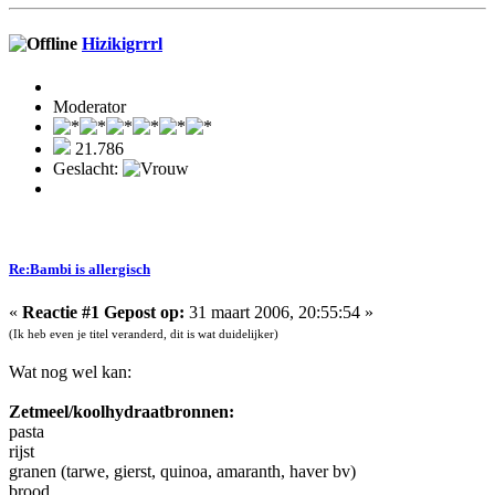
Hizikigrrrl
Moderator
21.786
Geslacht:
Re:Bambi is allergisch
«
Reactie #1 Gepost op:
31 maart 2006, 20:55:54 »
(Ik heb even je titel veranderd, dit is wat duidelijker)
Wat nog wel kan:
Zetmeel/koolhydraatbronnen:
pasta
rijst
granen (tarwe, gierst, quinoa, amaranth, haver bv)
brood