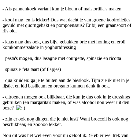
- Als pannenkoek variant kun je bloem of maistortilla's maken
- kool mag, en is lekker! Dus wat dacht je van groene koolrolletjes
gevuld met quorngehakt en pompoensaus? Er bij een graansoort of
rijs oid.
- kaas mag dus ook, dus bijv. gebakken brie met honing en erbij
komkommersalade in yoghurtdressing
- pasta's mogen, dus lasagne met courgette, spinazie en ricotta
- spinazie-feta taart (of flapjes)
- qua kruiden: ga je te buiten aan de bieslook. Tijm zie ik niet in je
lijstje, en idd basilicum en oregano kunnen denk ik ook.
- citroenen mogen ook blijkbaar, die kun je dus ook in je dressings
gebruiken (en margarita's maken, of was alcohol nou weer uit den
boze?
- zijn er ook nog dingen die je niet lust? Want broccoli is ook nog
beschikbaar, en zooooo lekker.
Nou dit was het wel even voor nu geloof ik. (Heb er wel trek van