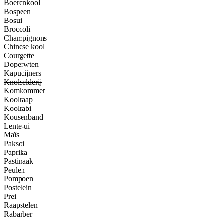
Boerenkool
Bospeen
Bosui
Broccoli
Champignons
Chinese kool
Courgette
Doperwten
Kapucijners
Knolselderij
Komkommer
Koolraap
Koolrabi
Kousenband
Lente-ui
Maïs
Paksoi
Paprika
Pastinaak
Peulen
Pompoen
Postelein
Prei
Raapstelen
Rabarber