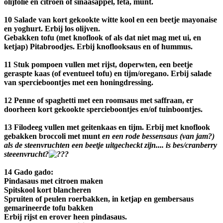
olijfolie en citroen of sinaasappel, feta, munt.
10 Salade van kort gekookte witte kool en een beetje mayonaise
en yoghurt. Erbij los olijven.
Gebakken tofu (met knoflook of als dat niet mag met ui, en
ketjap) Pitabroodjes. Erbij knoflooksaus en of hummus.
11 Stuk pompoen vullen met rijst, doperwten, een beetje
geraspte kaas (of eventueel tofu) en tijm/oregano. Erbij salade
van spercieboontjes met een honingdressing.
12 Penne of spaghetti met een roomsaus met saffraan, er
doorheen kort gekookte spercieboontjes en/of tuinboontjes.
13 Filodeeg vullen met geitenkaas en tijm. Erbij met knoflook
gebakken broccoli met munt
en een rode bessensaus (van jam?)
als de steenvruchten een beetje uitgecheckt zijn.... is bes/cranberry
steeenvrucht?
14 Gado gado:
Pindasaus met citroen maken
Spitskool kort blancheren
Spruiten of peulen roerbakken, in ketjap en gembersaus
gemarineerde tofu bakken
Erbij rijst en erover heen pindasaus.