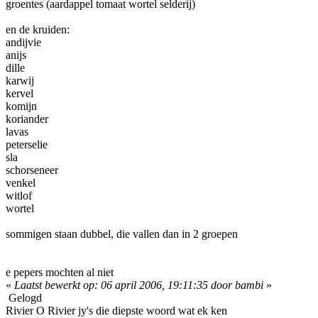
groentes (aardappel tomaat wortel selderij)
en de kruiden:
andijvie
anijs
dille
karwij
kervel
komijn
koriander
lavas
peterselie
sla
schorseneer
venkel
witlof
wortel
sommigen staan dubbel, die vallen dan in 2 groepen
e pepers mochten al niet
«
Laatst bewerkt op: 06 april 2006, 19:11:35 door bambi
»
Gelogd
Rivier O Rivier jy's die diepste woord wat ek ken