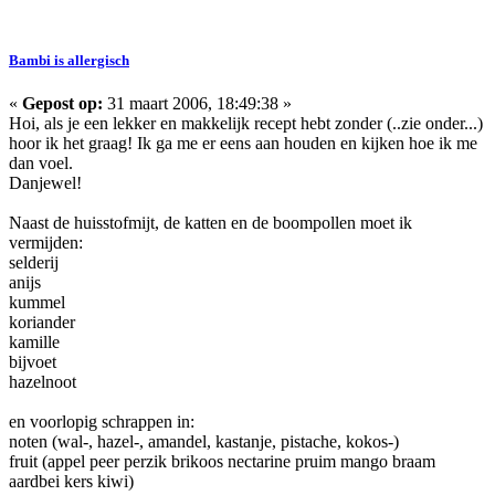
Bambi is allergisch
«
Gepost op:
31 maart 2006, 18:49:38 »
Hoi, als je een lekker en makkelijk recept hebt zonder (..zie onder...)
hoor ik het graag! Ik ga me er eens aan houden en kijken hoe ik me
dan voel.
Danjewel!
Naast de huisstofmijt, de katten en de boompollen moet ik
vermijden:
selderij
anijs
kummel
koriander
kamille
bijvoet
hazelnoot
en voorlopig schrappen in:
noten (wal-, hazel-, amandel, kastanje, pistache, kokos-)
fruit (appel peer perzik brikoos nectarine pruim mango braam
aardbei kers kiwi)