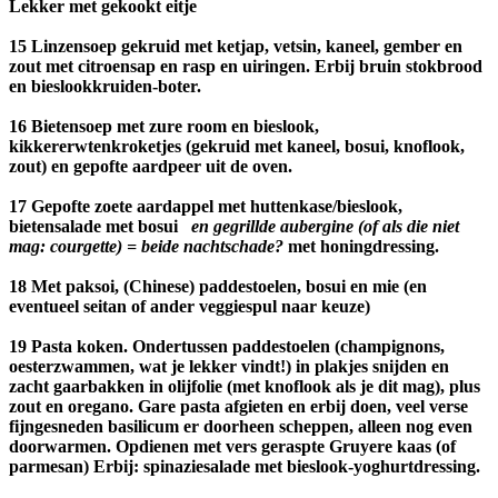
Lekker met gekookt eitje
15 Linzensoep gekruid met ketjap, vetsin, kaneel, gember en
zout met citroensap en rasp en uiringen. Erbij bruin stokbrood
en bieslookkruiden-boter.
16 Bietensoep met zure room en bieslook,
kikkererwtenkroketjes (gekruid met kaneel, bosui, knoflook,
zout) en gepofte aardpeer uit de oven.
17 Gepofte zoete aardappel met huttenkase/bieslook,
bietensalade met bosui
en gegrillde aubergine (of als die niet
mag: courgette) = beide nachtschade?
met honingdressing.
18 Met paksoi, (Chinese) paddestoelen, bosui en mie (en
eventueel seitan of ander veggiespul naar keuze)
19 Pasta koken. Ondertussen paddestoelen (champignons,
oesterzwammen, wat je lekker vindt!) in plakjes snijden en
zacht gaarbakken in olijfolie (met knoflook als je dit mag), plus
zout en oregano. Gare pasta afgieten en erbij doen, veel verse
fijngesneden basilicum er doorheen scheppen, alleen nog even
doorwarmen. Opdienen met vers geraspte Gruyere kaas (of
parmesan) Erbij: spinaziesalade met bieslook-yoghurtdressing.