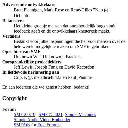
Adviserende ontwikkelaars
Brett Flannigan, Mark Rose en René-Gilles "Nao 尚"
Deberdt
Betatesters
Het kleine groepje mensen dat onophoudelijk bugs vindt,
feedback geeft en de ontwikkelaars knettergek maakt.
Vertalers
Bedankt voor jullie inspanningen die het voor mensen over de
hele wereld mogelijk te maken om SMF te gebruiken.
Oprichter van SMF
Unknown W. "[Unknown]" Brackets
Oorspronkelijke projectleiders
Jeff Lewis, Joseph Fung en David Recordon
In liefdevolle herinnering aan
Crip, K@, metallica48423 en Paul_Pauline
En aan iedereen die we gemist hebben: bedankt!
Copyright
Forum
SMF 2.0.19
|
SMF © 2021
,
Simple Machines
Simple Audio Video Embedder
SMFAds
for
Free Forums