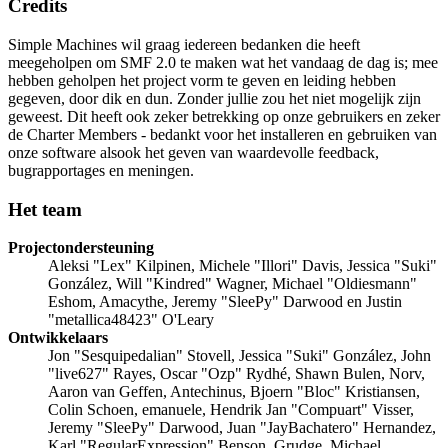
Credits
Simple Machines wil graag iedereen bedanken die heeft
meegeholpen om SMF 2.0 te maken wat het vandaag de dag is; mee
hebben geholpen het project vorm te geven en leiding hebben
gegeven, door dik en dun. Zonder jullie zou het niet mogelijk zijn
geweest. Dit heeft ook zeker betrekking op onze gebruikers en zeker
de Charter Members - bedankt voor het installeren en gebruiken van
onze software alsook het geven van waardevolle feedback,
bugrapportages en meningen.
Het team
Projectondersteuning
Aleksi "Lex" Kilpinen, Michele "Illori" Davis, Jessica "Suki"
González, Will "Kindred" Wagner, Michael "Oldiesmann"
Eshom, Amacythe, Jeremy "SleePy" Darwood en Justin
"metallica48423" O'Leary
Ontwikkelaars
Jon "Sesquipedalian" Stovell, Jessica "Suki" González, John
"live627" Rayes, Oscar "Ozp" Rydhé, Shawn Bulen, Norv,
Aaron van Geffen, Antechinus, Bjoern "Bloc" Kristiansen,
Colin Schoen, emanuele, Hendrik Jan "Compuart" Visser,
Jeremy "SleePy" Darwood, Juan "JayBachatero" Hernandez,
Karl "RegularExpression" Benson, Grudge, Michael