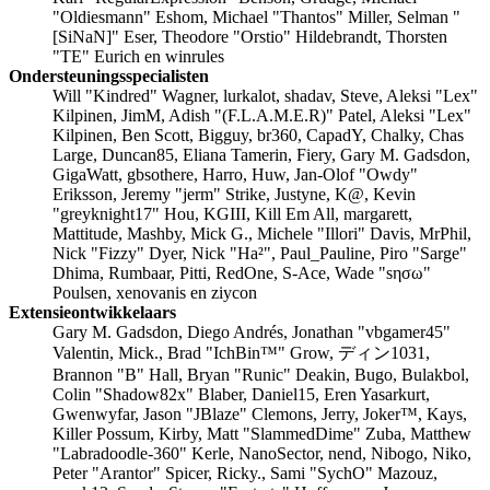
"Oldiesmann" Eshom, Michael "Thantos" Miller, Selman "
[SiNaN]" Eser, Theodore "Orstio" Hildebrandt, Thorsten
"TE" Eurich en winrules
Ondersteuningsspecialisten
Will "Kindred" Wagner, lurkalot, shadav, Steve, Aleksi "Lex"
Kilpinen, JimM, Adish "(F.L.A.M.E.R)" Patel, Aleksi "Lex"
Kilpinen, Ben Scott, Bigguy, br360, CapadY, Chalky, Chas
Large, Duncan85, Eliana Tamerin, Fiery, Gary M. Gadsdon,
GigaWatt, gbsothere, Harro, Huw, Jan-Olof "Owdy"
Eriksson, Jeremy "jerm" Strike, Justyne, K@, Kevin
"greyknight17" Hou, KGIII, Kill Em All, margarett,
Mattitude, Mashby, Mick G., Michele "Illori" Davis, MrPhil,
Nick "Fizzy" Dyer, Nick "Ha²", Paul_Pauline, Piro "Sarge"
Dhima, Rumbaar, Pitti, RedOne, S-Ace, Wade "sησω"
Poulsen, xenovanis en ziycon
Extensieontwikkelaars
Gary M. Gadsdon, Diego Andrés, Jonathan "vbgamer45"
Valentin, Mick., Brad "IchBin™" Grow, ディン1031,
Brannon "B" Hall, Bryan "Runic" Deakin, Bugo, Bulakbol,
Colin "Shadow82x" Blaber, Daniel15, Eren Yasarkurt,
Gwenwyfar, Jason "JBlaze" Clemons, Jerry, Joker™, Kays,
Killer Possum, Kirby, Matt "SlammedDime" Zuba, Matthew
"Labradoodle-360" Kerle, NanoSector, nend, Nibogo, Niko,
Peter "Arantor" Spicer, Ricky., Sami "SychO" Mazouz,