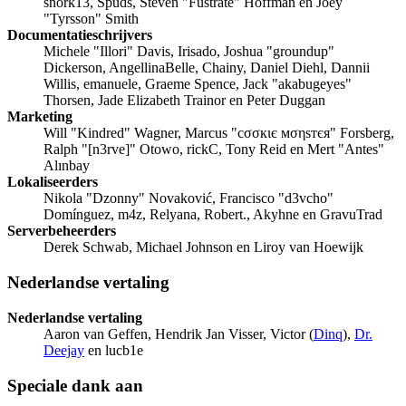
snork13, Spuds, Steven "Fustrate" Hoffman en Joey
"Tyrsson" Smith
Documentatieschrijvers
Michele "Illori" Davis, Irisado, Joshua "groundup"
Dickerson, AngellinaBelle, Chainy, Daniel Diehl, Dannii
Willis, emanuele, Graeme Spence, Jack "akabugeyes"
Thorsen, Jade Elizabeth Trainor en Peter Duggan
Marketing
Will "Kindred" Wagner, Marcus "cσσкιє мσηѕтєя" Forsberg,
Ralph "[n3rve]" Otowo, rickC, Tony Reid en Mert "Antes"
Alınbay
Lokaliseerders
Nikola "Dzonny" Novaković, Francisco "d3vcho"
Domínguez, m4z, Relyana, Robert., Akyhne en GravuTrad
Serverbeheerders
Derek Schwab, Michael Johnson en Liroy van Hoewijk
Nederlandse vertaling
Nederlandse vertaling
Aaron van Geffen, Hendrik Jan Visser, Victor (
Dinq
),
Dr.
Deejay
en lucb1e
Speciale dank aan