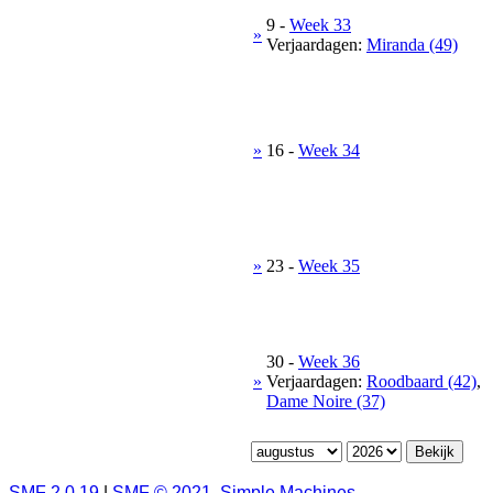
9
-
Week 33
»
Verjaardagen:
Miranda (49)
»
16
-
Week 34
»
23
-
Week 35
30
-
Week 36
»
Verjaardagen:
Roodbaard (42)
,
Dame Noire (37)
SMF 2.0.19
|
SMF © 2021
,
Simple Machines