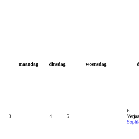
maandag
dinsdag
woensdag
6
3
4
5
Verja
Sophi