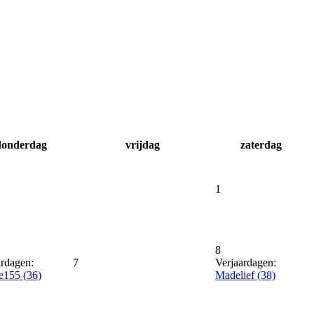
donderdag
vrijdag
zaterdag
1
8
ardagen:
7
Verjaardagen:
e155 (36)
Madelief (38)