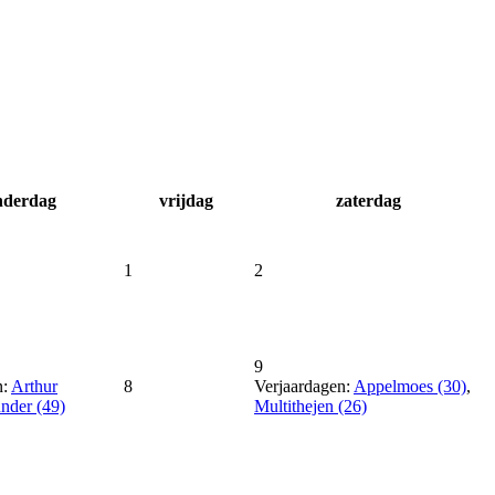
nderdag
vrijdag
zaterdag
1
2
9
n:
Arthur
8
Verjaardagen:
Appelmoes (30)
,
nder (49)
Multithejen (26)