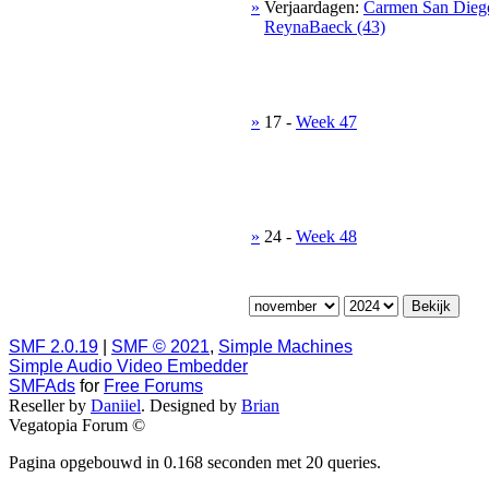
»
Verjaardagen:
Carmen San Dieg
ReynaBaeck (43)
»
17
-
Week 47
»
24
-
Week 48
SMF 2.0.19
|
SMF © 2021
,
Simple Machines
Simple Audio Video Embedder
SMFAds
for
Free Forums
Reseller by
Daniiel
. Designed by
Brian
Vegatopia Forum ©
Pagina opgebouwd in 0.168 seconden met 20 queries.