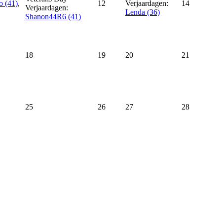
o (41)
,
12
Verjaardagen:
14
Verjaardagen:
Lenda (36)
Shanon44R6 (41)
18
19
20
21
25
26
27
28