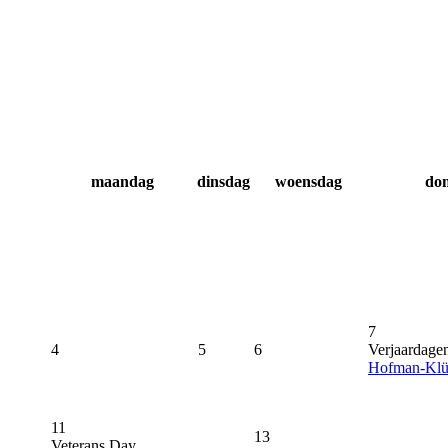
maandag
dinsdag
woensdag
do
7
4
5
6
Verjaardage
Hofman-Klü
11
13
Veterans Day