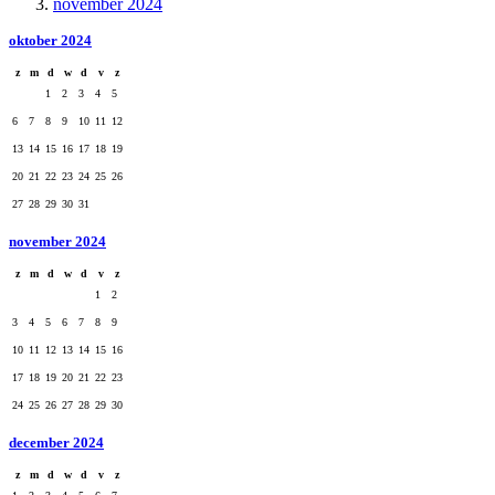
november 2024
oktober 2024
z
m
d
w
d
v
z
1
2
3
4
5
6
7
8
9
10
11
12
13
14
15
16
17
18
19
20
21
22
23
24
25
26
27
28
29
30
31
november 2024
z
m
d
w
d
v
z
1
2
3
4
5
6
7
8
9
10
11
12
13
14
15
16
17
18
19
20
21
22
23
24
25
26
27
28
29
30
december 2024
z
m
d
w
d
v
z