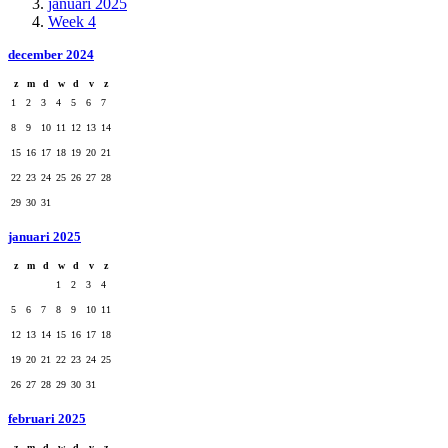
januari 2025
Week 4
december 2024
z
m
d
w
d
v
z
1
2
3
4
5
6
7
8
9
10
11
12
13
14
15
16
17
18
19
20
21
22
23
24
25
26
27
28
29
30
31
januari 2025
z
m
d
w
d
v
z
1
2
3
4
5
6
7
8
9
10
11
12
13
14
15
16
17
18
19
20
21
22
23
24
25
26
27
28
29
30
31
februari 2025
z
m
d
w
d
v
z