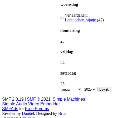
woensdag
Verjaardagen:
22
Leintjecherubijntje (47)
donderdag
23
vrijdag
24
zaterdag
25
SMF 2.0.19
|
SMF © 2021
,
Simple Machines
Simple Audio Video Embedder
SMFAds
for
Free Forums
Reseller by
Daniiel
. Designed by
Brian