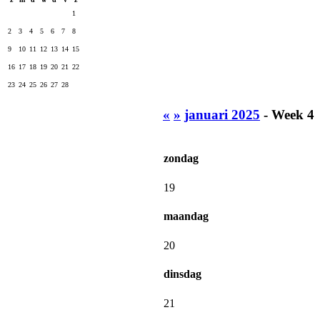
1
2
3
4
5
6
7
8
9
10
11
12
13
14
15
16
17
18
19
20
21
22
23
24
25
26
27
28
«
»
januari 2025
- Week 4
zondag
19
maandag
20
dinsdag
21