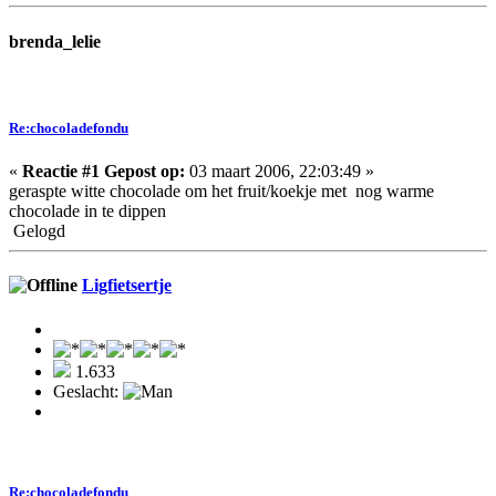
brenda_lelie
Re:chocoladefondu
«
Reactie #1 Gepost op:
03 maart 2006, 22:03:49 »
geraspte witte chocolade om het fruit/koekje met nog warme
chocolade in te dippen
Gelogd
Ligfietsertje
1.633
Geslacht:
Re:chocoladefondu