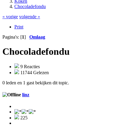
Koken
Chocoladefondu
« vorige
volgende »
Print
Pagina's: [
1
]
Omlaag
Chocoladefondu
9 Reacties
11744 Gelezen
0 leden en 1 gast bekijken dit topic.
linz
225