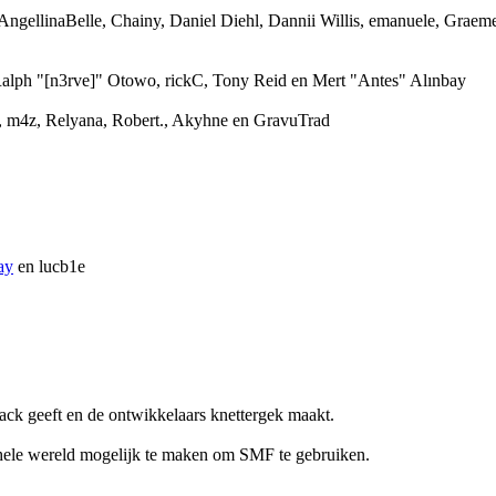
 AngellinaBelle, Chainy, Daniel Diehl, Dannii Willis, emanuele, Grae
alph "[n3rve]" Otowo, rickC, Tony Reid en Mert "Antes" Alınbay
 m4z, Relyana, Robert., Akyhne en GravuTrad
ay
en lucb1e
ack geeft en de ontwikkelaars knettergek maakt.
 hele wereld mogelijk te maken om SMF te gebruiken.