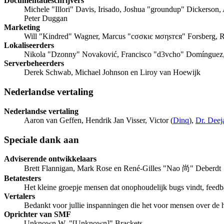
Documentatieschrijvers
Michele "Illori" Davis, Irisado, Joshua "groundup" Dickerson,
Peter Duggan
Marketing
Will "Kindred" Wagner, Marcus "cσσкιє мσηѕтєя" Forsberg, R
Lokaliseerders
Nikola "Dzonny" Novaković, Francisco "d3vcho" Domínguez,
Serverbeheerders
Derek Schwab, Michael Johnson en Liroy van Hoewijk
Nederlandse vertaling
Nederlandse vertaling
Aaron van Geffen, Hendrik Jan Visser, Victor (
Dinq
),
Dr. Deej
Speciale dank aan
Adviserende ontwikkelaars
Brett Flannigan, Mark Rose en René-Gilles "Nao 尚" Deberdt
Betatesters
Het kleine groepje mensen dat onophoudelijk bugs vindt, feedb
Vertalers
Bedankt voor jullie inspanningen die het voor mensen over de
Oprichter van SMF
Unknown W. "[Unknown]" Brackets