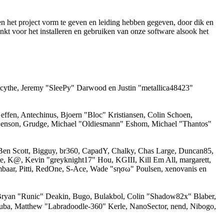
het project vorm te geven en leiding hebben gegeven, door dik en
nkt voor het installeren en gebruiken van onze software alsook het
acythe, Jeremy "SleePy" Darwood en Justin "metallica48423"
ffen, Antechinus, Bjoern "Bloc" Kristiansen, Colin Schoen,
Benson, Grudge, Michael "Oldiesmann" Eshom, Michael "Thantos"
, Ben Scott, Bigguy, br360, CapadY, Chalky, Chas Large, Duncan85,
ne, K@, Kevin "greyknight17" Hou, KGIII, Kill Em All, margarett,
mbaar, Pitti, RedOne, S-Ace, Wade "sησω" Poulsen, xenovanis en
yan "Runic" Deakin, Bugo, Bulakbol, Colin "Shadow82x" Blaber,
Zuba, Matthew "Labradoodle-360" Kerle, NanoSector, nend, Nibogo,