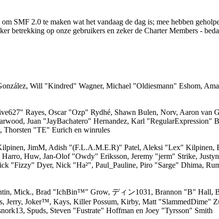
 om SMF 2.0 te maken wat het vandaag de dag is; mee hebben geholpen 
zeker betrekking op onze gebruikers en zeker de Charter Members - beda
i" González, Will "Kindred" Wagner, Michael "Oldiesmann" Eshom, Am
"live627" Rayes, Oscar "Ozp" Rydhé, Shawn Bulen, Norv, Aaron van Ge
Darwood, Juan "JayBachatero" Hernandez, Karl "RegularExpression" 
, Thorsten "TE" Eurich en winrules
 Kilpinen, JimM, Adish "(F.L.A.M.E.R)" Patel, Aleksi "Lex" Kilpinen
, Harro, Huw, Jan-Olof "Owdy" Eriksson, Jeremy "jerm" Strike, Justy
 Nick "Fizzy" Dyer, Nick "Ha²", Paul_Pauline, Piro "Sarge" Dhima, Ru
ntin, Mick., Brad "IchBin™" Grow, ディン1031, Brannon "B" Hall, Br
s, Jerry, Joker™, Kays, Killer Possum, Kirby, Matt "SlammedDime" 
snork13, Spuds, Steven "Fustrate" Hoffman en Joey "Tyrsson" Smith