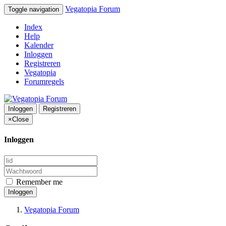
Vegatopia Forum
Toggle navigation
Index
Help
Kalender
Inloggen
Registreren
Vegatopia
Forumregels
Inloggen
Registreren
×
Close
Inloggen
Remember me
Inloggen
Vegatopia Forum