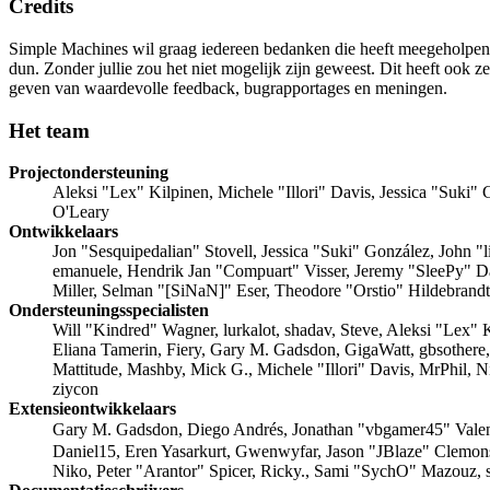
Credits
Simple Machines wil graag iedereen bedanken die heeft meegeholpen
dun. Zonder jullie zou het niet mogelijk zijn geweest. Dit heeft ook 
geven van waardevolle feedback, bugrapportages en meningen.
Het team
Projectondersteuning
Aleksi "Lex" Kilpinen, Michele "Illori" Davis, Jessica "Suk
O'Leary
Ontwikkelaars
Jon "Sesquipedalian" Stovell, Jessica "Suki" González, John 
emanuele, Hendrik Jan "Compuart" Visser, Jeremy "SleePy" 
Miller, Selman "[SiNaN]" Eser, Theodore "Orstio" Hildebrandt
Ondersteuningsspecialisten
Will "Kindred" Wagner, lurkalot, shadav, Steve, Aleksi "Lex"
Eliana Tamerin, Fiery, Gary M. Gadsdon, GigaWatt, gbsothere
Mattitude, Mashby, Mick G., Michele "Illori" Davis, MrPhil,
ziycon
Extensieontwikkelaars
Gary M. Gadsdon, Diego Andrés, Jonathan "vbgamer45" Vale
Daniel15, Eren Yasarkurt, Gwenwyfar, Jason "JBlaze" Clemon
Niko, Peter "Arantor" Spicer, Ricky., Sami "SychO" Mazouz, 