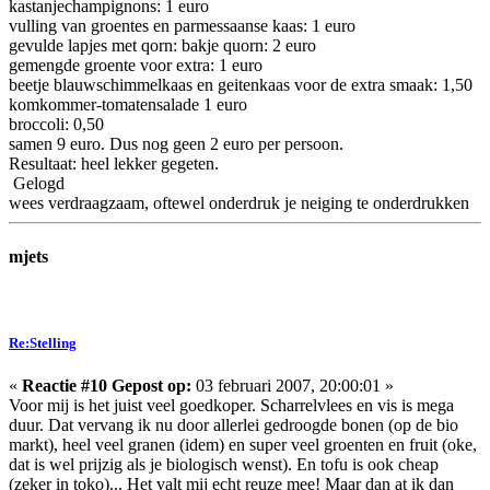
kastanjechampignons: 1 euro
vulling van groentes en parmessaanse kaas: 1 euro
gevulde lapjes met qorn: bakje quorn: 2 euro
gemengde groente voor extra: 1 euro
beetje blauwschimmelkaas en geitenkaas voor de extra smaak: 1,50
komkommer-tomatensalade 1 euro
broccoli: 0,50
samen 9 euro. Dus nog geen 2 euro per persoon.
Resultaat: heel lekker gegeten.
Gelogd
wees verdraagzaam, oftewel onderdruk je neiging te onderdrukken
mjets
Re:Stelling
«
Reactie #10 Gepost op:
03 februari 2007, 20:00:01 »
Voor mij is het juist veel goedkoper. Scharrelvlees en vis is mega
duur. Dat vervang ik nu door allerlei gedroogde bonen (op de bio
markt), heel veel granen (idem) en super veel groenten en fruit (oke,
dat is wel prijzig als je biologisch wenst). En tofu is ook cheap
(zeker in toko)... Het valt mij echt reuze mee! Maar dan at ik dan