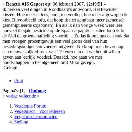
«
Reactie #16 Gepost op:
06 februari 2007, 12:49:51 »
Ik herken veel dingen in Roodbaard's antwoord. Het bewuster
kiezen. Hoe meer ik lees, hoor, me verdiep, hoe meer afgewogen ik
kies. Bijvoorbeeld tofu, dat koop ik niet gangbaar meer (genetisch
gemanipuleerde sojabonen). En als ik dan vorige week weer lees
hoeveel illegale pesticide op de Spaanse paprika's zitten loop ik bij
de Aldi de groentenafdeling voorbij.... Zo las ik onlangs een stuk dat
men vroeger, procentgewijs een veel groter deel van hun
bestedingsbudget aan voedsel uitgaven. Nu koopt men liever nog
een nieuwe spijkerbroek van 119 euro dan dat we het uit willen
geven aan 'eerlijk' voedsel. Dus idd, hoe gaan we met
boodschappen in het algemeen om! Mooi gezegd.
Gelogd
Print
Pagina's: [
1
]
Omhoog
« vorige
volgende »
Vegatopia Forum
Vegetarisch - voor iedereen
Vegetarische producten
Stelling