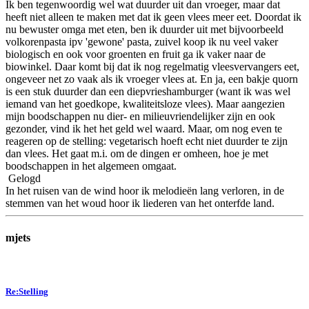
Ik ben tegenwoordig wel wat duurder uit dan vroeger, maar dat
heeft niet alleen te maken met dat ik geen vlees meer eet. Doordat ik
nu bewuster omga met eten, ben ik duurder uit met bijvoorbeeld
volkorenpasta ipv 'gewone' pasta, zuivel koop ik nu veel vaker
biologisch en ook voor groenten en fruit ga ik vaker naar de
biowinkel. Daar komt bij dat ik nog regelmatig vleesvervangers eet,
ongeveer net zo vaak als ik vroeger vlees at. En ja, een bakje quorn
is een stuk duurder dan een diepvrieshamburger (want ik was wel
iemand van het goedkope, kwaliteitsloze vlees). Maar aangezien
mijn boodschappen nu dier- en milieuvriendelijker zijn en ook
gezonder, vind ik het het geld wel waard. Maar, om nog even te
reageren op de stelling: vegetarisch hoeft echt niet duurder te zijn
dan vlees. Het gaat m.i. om de dingen er omheen, hoe je met
boodschappen in het algemeen omgaat.
Gelogd
In het ruisen van de wind hoor ik melodieën lang verloren, in de
stemmen van het woud hoor ik liederen van het onterfde land.
mjets
Re:Stelling