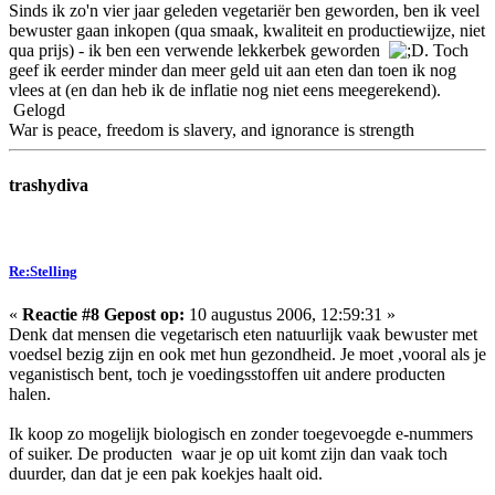
Sinds ik zo'n vier jaar geleden vegetariër ben geworden, ben ik veel
bewuster gaan inkopen (qua smaak, kwaliteit en productiewijze, niet
qua prijs) - ik ben een verwende lekkerbek geworden
. Toch
geef ik eerder minder dan meer geld uit aan eten dan toen ik nog
vlees at (en dan heb ik de inflatie nog niet eens meegerekend).
Gelogd
War is peace, freedom is slavery, and ignorance is strength
trashydiva
Re:Stelling
«
Reactie #8 Gepost op:
10 augustus 2006, 12:59:31 »
Denk dat mensen die vegetarisch eten natuurlijk vaak bewuster met
voedsel bezig zijn en ook met hun gezondheid. Je moet ,vooral als je
veganistisch bent, toch je voedingsstoffen uit andere producten
halen.
Ik koop zo mogelijk biologisch en zonder toegevoegde e-nummers
of suiker. De producten waar je op uit komt zijn dan vaak toch
duurder, dan dat je een pak koekjes haalt oid.