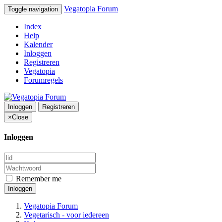
Vegatopia Forum
Toggle navigation
Index
Help
Kalender
Inloggen
Registreren
Vegatopia
Forumregels
Inloggen
Registreren
×
Close
Inloggen
Remember me
Inloggen
Vegatopia Forum
Vegetarisch - voor iedereen