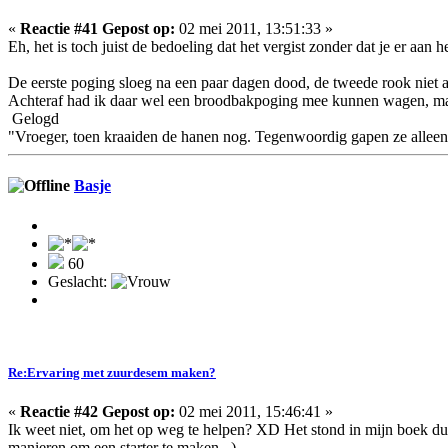
«
Reactie #41 Gepost op:
02 mei 2011, 13:51:33 »
Eh, het is toch juist de bedoeling dat het vergist zonder dat je er aan 
De eerste poging sloeg na een paar dagen dood, de tweede rook niet
Achteraf had ik daar wel een broodbakpoging mee kunnen wagen, maa
Gelogd
"Vroeger, toen kraaiden de hanen nog. Tegenwoordig gapen ze alleen
Basje
60
Geslacht:
Re:Ervaring met zuurdesem maken?
«
Reactie #42 Gepost op:
02 mei 2011, 15:46:41 »
Ik weet niet, om het op weg te helpen? XD Het stond in mijn boek dus 
manieren om een starter te maken...)