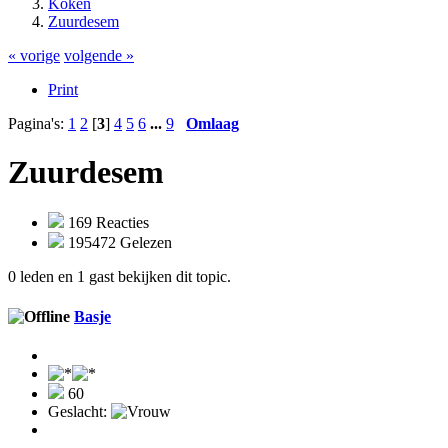
Koken
Zuurdesem
« vorige
volgende »
Print
Pagina's:
1
2
[
3
]
4
5
6
...
9
Omlaag
Zuurdesem
169 Reacties
195472 Gelezen
0 leden en 1 gast bekijken dit topic.
Basje
60
Geslacht: