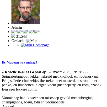
Admin
21.543
Geslacht:
Re: Wat eten we vandaag?
«
Reactie #24833 Gepost op:
28 maart 2025, 19:18:38 »
Spinaziestamppot, lekker gekruid met knoflook en nootmuskaat.
Erbij sellerieschnitzeltjes (bestreken met mosterd, bestrooid met
panko) en limabonen in eigen vocht (met pepertje en komijnzaad).
Een zeer lekkere combi!
Vanmiddag had ik weer een misosoep gevuld met aubergine,
champignons, bosui, tofu en udonnoedels.
Gelogd