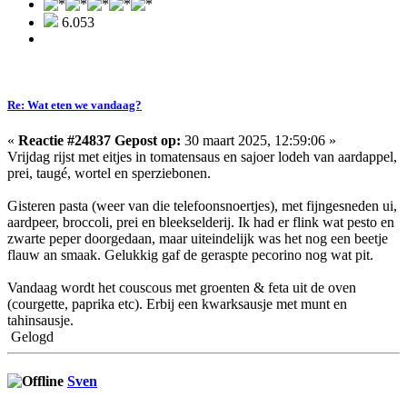
6.053
Re: Wat eten we vandaag?
«
Reactie #24837 Gepost op:
30 maart 2025, 12:59:06 »
Vrijdag rijst met eitjes in tomatensaus en sajoer lodeh van aardappel,
prei, taugé, wortel en sperziebonen.
Gisteren pasta (weer van die telefoonsnoertjes), met fijngesneden ui,
aardpeer, broccoli, prei en bleekselderij. Ik had er flink wat pesto en
zwarte peper doorgedaan, maar uiteindelijk was het nog een beetje
flauw an smaak. Gelukkig gaf de geraspte pecorino nog wat pit.
Vandaag wordt het couscous met groenten & feta uit de oven
(courgette, paprika etc). Erbij een kwarksausje met munt en
tahinsausje.
Gelogd
Sven