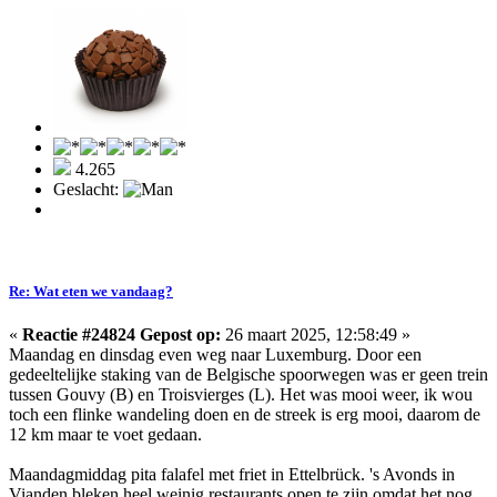
4.265
Geslacht:
Re: Wat eten we vandaag?
«
Reactie #24824 Gepost op:
26 maart 2025, 12:58:49 »
Maandag en dinsdag even weg naar Luxemburg. Door een
gedeeltelijke staking van de Belgische spoorwegen was er geen trein
tussen Gouvy (B) en Troisvierges (L). Het was mooi weer, ik wou
toch een flinke wandeling doen en de streek is erg mooi, daarom de
12 km maar te voet gedaan.
Maandagmiddag pita falafel met friet in Ettelbrück. 's Avonds in
Vianden bleken heel weinig restaurants open te zijn omdat het nog