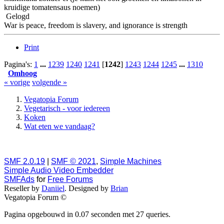
kruidige tomatensaus noemen)
Gelogd
War is peace, freedom is slavery, and ignorance is strength
Print
Pagina's:
1
...
1239
1240
1241
[
1242
]
1243
1244
1245
...
1310
Omhoog
« vorige
volgende »
Vegatopia Forum
Vegetarisch - voor iedereen
Koken
Wat eten we vandaag?
SMF 2.0.19
|
SMF © 2021
,
Simple Machines
Simple Audio Video Embedder
SMFAds
for
Free Forums
Reseller by
Daniiel
. Designed by
Brian
Vegatopia Forum ©
Pagina opgebouwd in 0.07 seconden met 27 queries.