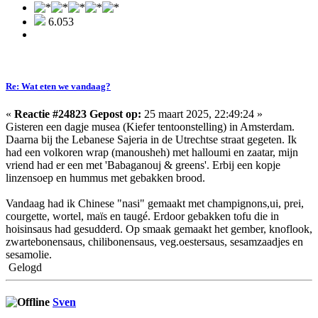
6.053
Re: Wat eten we vandaag?
«
Reactie #24823 Gepost op:
25 maart 2025, 22:49:24 »
Gisteren een dagje musea (Kiefer tentoonstelling) in Amsterdam.
Daarna bij the Lebanese Sajeria in de Utrechtse straat gegeten. Ik
had een volkoren wrap (manousheh) met halloumi en zaatar, mijn
vriend had er een met 'Babaganouj & greens'. Erbij een kopje
linzensoep en hummus met gebakken brood.
Vandaag had ik Chinese "nasi" gemaakt met champignons,ui, prei,
courgette, wortel, maïs en taugé. Erdoor gebakken tofu die in
hoisinsaus had gesudderd. Op smaak gemaakt het gember, knoflook,
zwartebonensaus, chilibonensaus, veg.oestersaus, sesamzaadjes en
sesamolie.
Gelogd
Sven