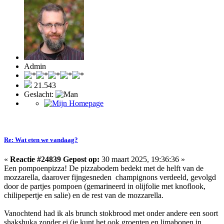
Admin
21.543
Geslacht:
Re: Wat eten we vandaag?
«
Reactie #24839 Gepost op:
30 maart 2025, 19:36:36 »
Een pompoenpizza! De pizzabodem bedekt met de helft van de
mozzarella, daarover fijngesneden champignons verdeeld, gevolgd
door de partjes pompoen (gemarineerd in olijfolie met knoflook,
chilipepertje en salie) en de rest van de mozzarella.
Vanochtend had ik als brunch stokbrood met onder andere een soort
shakshuka zonder ei (je kunt het ook groenten en limabonen in