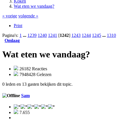
Koken
Wat eten we vandaag?
« vorige
volgende »
Print
Pagina's:
1
...
1239
1240
1241
[
1242
]
1243
1244
1245
...
1310
Omlaag
Wat eten we vandaag?
26182 Reacties
7948428 Gelezen
0 leden en 13 gasten bekijken dit topic.
Sam
7.655