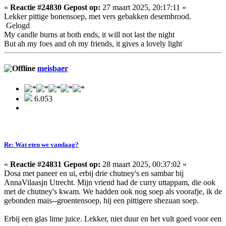
«
Reactie #24830 Gepost op:
27 maart 2025, 20:17:11 »
Lekker pittige bonensoep, met vers gebakken desembrood.
Gelogd
My candle burns at both ends, it will not last the night
But ah my foes and oh my friends, it gives a lovely light
meisbaer
6.053
Re: Wat eten we vandaag?
«
Reactie #24831 Gepost op:
28 maart 2025, 00:37:02 »
Dosa met paneer en ui, erbij drie chutney's en sambar bij
AnnaVilaasjn Utrecht. Mijn vriend had de curry uttappam, die ook
met de chutney's kwam. We hadden ook nog soep als voorafje, ik de
gebonden mais--groentensoep, hij een pittigere shezuan soep.
Erbij een glas lime juice. Lekker, niet duur en het vult goed voor een