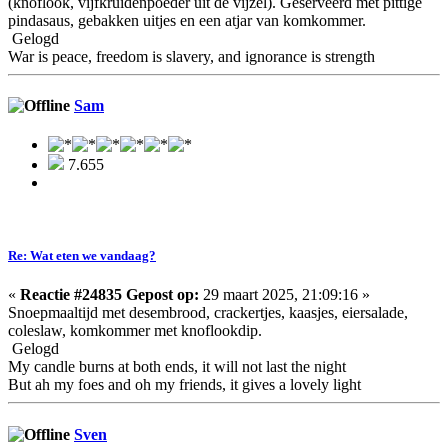
(knoflook, vijfkruidenpoeder uit de vijzel). Geserveerd met pittige
pindasaus, gebakken uitjes en een atjar van komkommer.
Gelogd
War is peace, freedom is slavery, and ignorance is strength
Sam
7.655
Re: Wat eten we vandaag?
«
Reactie #24835 Gepost op:
29 maart 2025, 21:09:16 »
Snoepmaaltijd met desembrood, crackertjes, kaasjes, eiersalade,
coleslaw, komkommer met knoflookdip.
Gelogd
My candle burns at both ends, it will not last the night
But ah my foes and oh my friends, it gives a lovely light
Sven