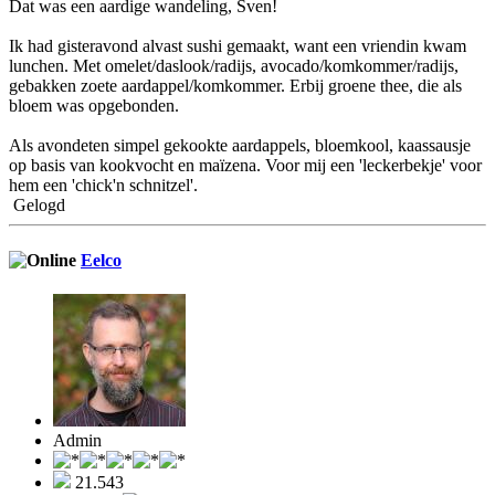
Dat was een aardige wandeling, Sven!
Ik had gisteravond alvast sushi gemaakt, want een vriendin kwam
lunchen. Met omelet/daslook/radijs, avocado/komkommer/radijs,
gebakken zoete aardappel/komkommer. Erbij groene thee, die als
bloem was opgebonden.
Als avondeten simpel gekookte aardappels, bloemkool, kaassausje
op basis van kookvocht en maïzena. Voor mij een 'leckerbekje' voor
hem een 'chick'n schnitzel'.
Gelogd
Eelco
Admin
21.543