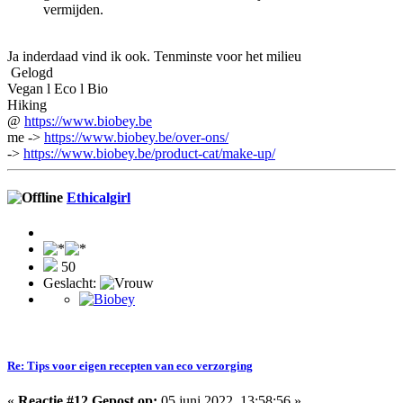
vermijden.
Ja inderdaad vind ik ook. Tenminste voor het milieu
Gelogd
Vegan l Eco l Bio
Hiking
@
https://www.biobey.be
me ->
https://www.biobey.be/over-ons/
->
https://www.biobey.be/product-cat/make-up/
Ethicalgirl
50
Geslacht:
Re: Tips voor eigen recepten van eco verzorging
«
Reactie #12 Gepost op:
05 juni 2022, 13:58:56 »