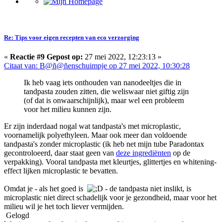
Re: Tips voor eigen recepten van eco verzorging
«
Reactie #9 Gepost op:
27 mei 2022, 12:23:13 »
Citaat van: B@ñ@ñenschuimpje op 27 mei 2022, 10:30:28
Ik heb vaag iets onthouden van nanodeeltjes die in
tandpasta zouden zitten, die weliswaar niet giftig zijn
(of dat is onwaarschijnlijk), maar wel een probleem
voor het milieu kunnen zijn.
Er zijn inderdaad nogal wat tandpasta's met microplastic,
voornamelijk polyethyleen. Maar ook meer dan voldoende
tandpasta's zonder microplastic (ik heb net mijn tube Paradontax
gecontroloeerd, daar staat geen van
deze ingrediënten
op de
verpakking). Vooral tandpasta met kleurtjes, glittertjes en whitening-
effect lijken microplastic te bevatten.
Omdat je - als het goed is
- de tandpasta niet inslikt, is
microplastic niet direct schadelijk voor je gezondheid, maar voor het
milieu wil je het toch liever vermijden.
Gelogd