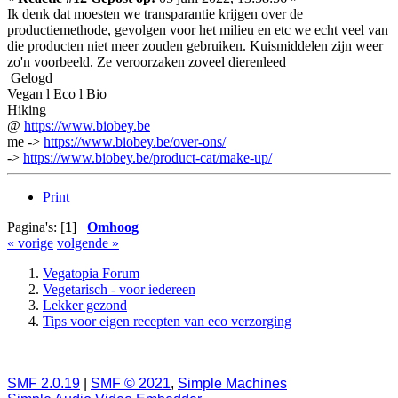
Ik denk dat moesten we transparantie krijgen over de
productiemethode, gevolgen voor het milieu en etc we echt veel van
die producten niet meer zouden gebruiken. Kuismiddelen zijn weer
zo'n voorbeeld. Ze veroorzaken zoveel dierenleed
Gelogd
Vegan l Eco l Bio
Hiking
@
https://www.biobey.be
me ->
https://www.biobey.be/over-ons/
->
https://www.biobey.be/product-cat/make-up/
Print
Pagina's: [
1
]
Omhoog
« vorige
volgende »
Vegatopia Forum
Vegetarisch - voor iedereen
Lekker gezond
Tips voor eigen recepten van eco verzorging
SMF 2.0.19
|
SMF © 2021
,
Simple Machines