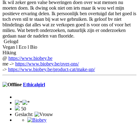
Ik wil zeker geen valse beweringen doen over wat mensen nu
moeten doen. Ik dwing ook niet om iets maar ik wou wel mijn
positieve ervaring delen. Ik persoonlijk ben overtuigd dat het goed is
toch even stil te staan bij wat we gebruiken. Ik geloof bv niet
blindelings dat alles wat ze verkopen goed is voor ons of voor het
milieu. Wat betreft onderzoeken, natuurlijk zijn er onderzoeken
gedaan naar de nadelen van fluoride.
Gelogd
Vegan l Eco l Bio
Hiking
@
https://www.biobey.be
me ->
https://www.biobey.be/over-ons/
->
https://www.biobey.be/product-cat/make-up/
Ethicalgirl
50
Geslacht: