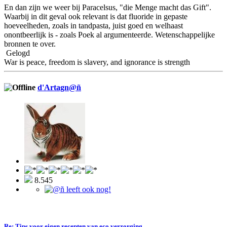
En dan zijn we weer bij Paracelsus, "die Menge macht das Gift".
Waarbij in dit geval ook relevant is dat fluoride in gepaste
hoeveelheden, zoals in tandpasta, juist goed en welhaast
onontbeerlijk is - zoals Poek al argumenteerde. Wetenschappelijke
bronnen te over.
Gelogd
War is peace, freedom is slavery, and ignorance is strength
d'Artagn@ñ
8.545
Re: Tips voor eigen recepten van eco verzorging