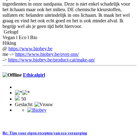
ingredienten in onze tandpasta. Deze is niet enkel schadelijk voor
het lichaam maar ook het milieu. DE chemische kleurstoffen,
sulfaten etc belanden uiteindelijk in ons lichaam. Ik maak het wel
graag en vind het ook echt goed en het is ook minder afval. Ik
begrijp wel als je geen tijd hebt hiervoor.
Gelogd
Vegan l Eco l Bio
Hiking
@
https://www.biobey.be
me ->
https://www.biobey.be/over-ons/
->
https://www.biobey.be/product-cat/make-up/
Ethicalgirl
50
Geslacht:
Re: Tips voor eigen recepten van eco verzorging