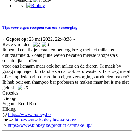
Geslacht:
Tips voor eigen recepten van eco verzorging
«
Gepost op:
23 mei 2022, 22:48:38 »
Beste vrienden,
Ik ben al een tijdje vegan en ben erg bezig met het milieu en
duurzaamheid. Zoals jullie weten bevatten meeste tandpasta's
schadelijke stoffen
voor ons lichaam maar ook het milieu en de dieren. Ik maak bv
graag mijn eigen bio tandpasta dat ook zero waste is. Ik vroeg me af
of er nog leden zijn die zo hun eigen verzorgingsproducten maken?
Ik heb ooit een shampoo bar proberen te maken maar het is me niet
gelukt.
Groetjes!
Gelogd
Vegan l Eco l Bio
Hiking
@
https://www.biobey.be
me ->
https://www.biobey.be/over-ons/
->
https://www.biobey.be/product-cat/make-up/