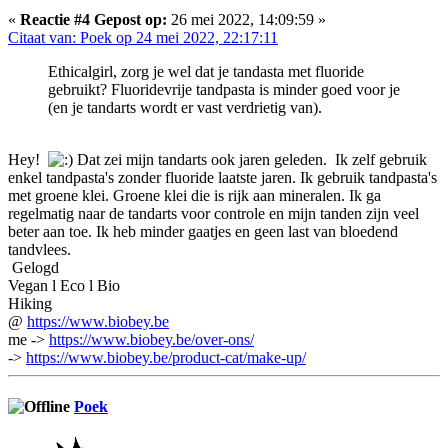
«
Reactie #4 Gepost op:
26 mei 2022, 14:09:59 »
Citaat van: Poek op 24 mei 2022, 22:17:11
Ethicalgirl, zorg je wel dat je tandasta met fluoride
gebruikt? Fluoridevrije tandpasta is minder goed voor je
(en je tandarts wordt er vast verdrietig van).
Hey!
Dat zei mijn tandarts ook jaren geleden. Ik zelf gebruik
enkel tandpasta's zonder fluoride laatste jaren. Ik gebruik tandpasta's
met groene klei. Groene klei die is rijk aan mineralen. Ik ga
regelmatig naar de tandarts voor controle en mijn tanden zijn veel
beter aan toe. Ik heb minder gaatjes en geen last van bloedend
tandvlees.
Gelogd
Vegan l Eco l Bio
Hiking
@
https://www.biobey.be
me ->
https://www.biobey.be/over-ons/
->
https://www.biobey.be/product-cat/make-up/
Poek