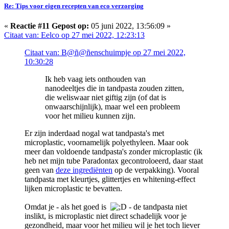
Re: Tips voor eigen recepten van eco verzorging
«
Reactie #11 Gepost op:
05 juni 2022, 13:56:09 »
Citaat van: Eelco op 27 mei 2022, 12:23:13
Citaat van: B@ñ@ñenschuimpje op 27 mei 2022,
10:30:28
Ik heb vaag iets onthouden van
nanodeeltjes die in tandpasta zouden zitten,
die weliswaar niet giftig zijn (of dat is
onwaarschijnlijk), maar wel een probleem
voor het milieu kunnen zijn.
Er zijn inderdaad nogal wat tandpasta's met
microplastic, voornamelijk polyethyleen. Maar ook
meer dan voldoende tandpasta's zonder microplastic (ik
heb net mijn tube Paradontax gecontroloeerd, daar staat
geen van
deze ingrediënten
op de verpakking). Vooral
tandpasta met kleurtjes, glittertjes en whitening-effect
lijken microplastic te bevatten.
Omdat je - als het goed is
- de tandpasta niet
inslikt, is microplastic niet direct schadelijk voor je
gezondheid, maar voor het milieu wil je het toch liever