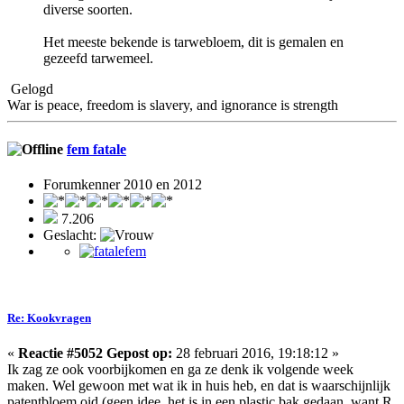
diverse soorten.
Het meeste bekende is tarwebloem, dit is gemalen en
gezeefd tarwemeel.
Gelogd
War is peace, freedom is slavery, and ignorance is strength
fem fatale
Forumkenner 2010 en 2012
7.206
Geslacht:
Re: Kookvragen
«
Reactie #5052 Gepost op:
28 februari 2016, 19:18:12 »
Ik zag ze ook voorbijkomen en ga ze denk ik volgende week
maken. Wel gewoon met wat ik in huis heb, en dat is waarschijnlijk
patentbloem oid (geen idee, het is in een plastic bak gedaan, want R.