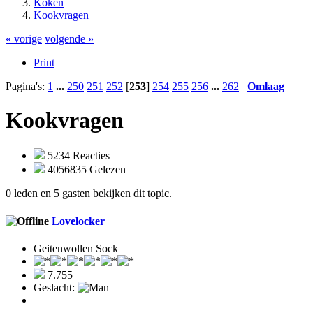
Koken
Kookvragen
« vorige
volgende »
Print
Pagina's:
1
...
250
251
252
[
253
]
254
255
256
...
262
Omlaag
Kookvragen
5234 Reacties
4056835 Gelezen
0 leden en 5 gasten bekijken dit topic.
Lovelocker
Geitenwollen Sock
7.755
Geslacht: