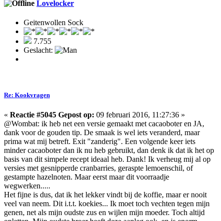
Lovelocker
Geitenwollen Sock
7.755
Geslacht:
Re: Kookvragen
«
Reactie #5045 Gepost op:
09 februari 2016, 11:27:36 »
@Wombat: ik heb net een versie gemaakt met cacaoboter en JA,
dank voor de gouden tip. De smaak is wel iets veranderd, maar
prima wat mij betreft. Exit "zanderig". Een volgende keer iets
minder cacaoboter dan ik nu heb gebruikt, dan denk ik dat ik het op
basis van dit simpele recept ideaal heb. Dank! Ik verheug mij al op
versies met gesnipperde cranbarries, geraspte lemoenschil, of
gestampte hazelnoten. Maar eerst maar dit voorraadje
wegwerken.....
Het fijne is dus, dat ik het lekker vindt bij de koffie, maar er nooit
veel van neem. Dit i.t.t. koekies... Ik moet toch vechten tegen mijn
genen, net als mijn oudste zus en wijlen mijn moeder. Toch altijd