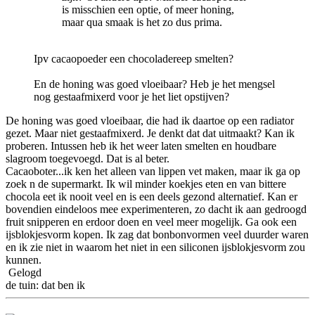
is misschien een optie, of meer honing,
maar qua smaak is het zo dus prima.
Ipv cacaopoeder een chocoladereep smelten?
En de honing was goed vloeibaar? Heb je het mengsel
nog gestaafmixerd voor je het liet opstijven?
De honing was goed vloeibaar, die had ik daartoe op een radiator
gezet. Maar niet gestaafmixerd. Je denkt dat dat uitmaakt? Kan ik
proberen. Intussen heb ik het weer laten smelten en houdbare
slagroom toegevoegd. Dat is al beter.
Cacaoboter...ik ken het alleen van lippen vet maken, maar ik ga op
zoek n de supermarkt. Ik wil minder koekjes eten en van bittere
chocola eet ik nooit veel en is een deels gezond alternatief. Kan er
bovendien eindeloos mee experimenteren, zo dacht ik aan gedroogd
fruit snipperen en erdoor doen en veel meer mogelijk. Ga ook een
ijsblokjesvorm kopen. Ik zag dat bonbonvormen veel duurder waren
en ik zie niet in waarom het niet in een siliconen ijsblokjesvorm zou
kunnen.
Gelogd
de tuin: dat ben ik