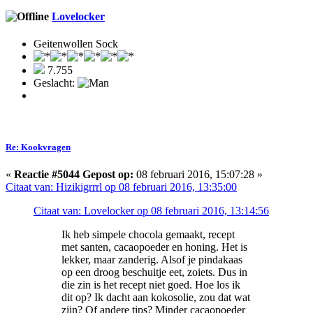
Lovelocker
Geitenwollen Sock
7.755
Geslacht:
Re: Kookvragen
«
Reactie #5044 Gepost op:
08 februari 2016, 15:07:28 »
Citaat van: Hizikigrrrl op 08 februari 2016, 13:35:00
Citaat van: Lovelocker op 08 februari 2016, 13:14:56
Ik heb simpele chocola gemaakt, recept
met santen, cacaopoeder en honing. Het is
lekker, maar zanderig. Alsof je pindakaas
op een droog beschuitje eet, zoiets. Dus in
die zin is het recept niet goed. Hoe los ik
dit op? Ik dacht aan kokosolie, zou dat wat
zijn? Of andere tips? Minder cacaopoeder