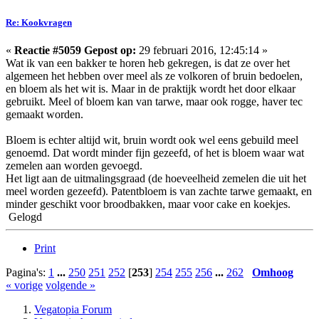
Re: Kookvragen
«
Reactie #5059 Gepost op:
29 februari 2016, 12:45:14 »
Wat ik van een bakker te horen heb gekregen, is dat ze over het
algemeen het hebben over meel als ze volkoren of bruin bedoelen,
en bloem als het wit is. Maar in de praktijk wordt het door elkaar
gebruikt. Meel of bloem kan van tarwe, maar ook rogge, haver tec
gemaakt worden.
Bloem is echter altijd wit, bruin wordt ook wel eens gebuild meel
genoemd. Dat wordt minder fijn gezeefd, of het is bloem waar wat
zemelen aan worden gevoegd.
Het ligt aan de uitmalingsgraad (de hoeveelheid zemelen die uit het
meel worden gezeefd). Patentbloem is van zachte tarwe gemaakt, en
minder geschikt voor broodbakken, maar voor cake en koekjes.
Gelogd
Print
Pagina's:
1
...
250
251
252
[
253
]
254
255
256
...
262
Omhoog
« vorige
volgende »
Vegatopia Forum