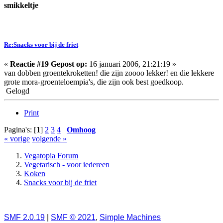
smikkeltje
Re:Snacks voor bij de friet
«
Reactie #19 Gepost op:
16 januari 2006, 21:21:19 »
van dobben groentekroketten! die zijn zoooo lekker! en die lekkere
grote mora-groenteloempia's, die zijn ook best goedkoop.
Gelogd
Print
Pagina's: [
1
]
2
3
4
Omhoog
« vorige
volgende »
Vegatopia Forum
Vegetarisch - voor iedereen
Koken
Snacks voor bij de friet
SMF 2.0.19
|
SMF © 2021
,
Simple Machines