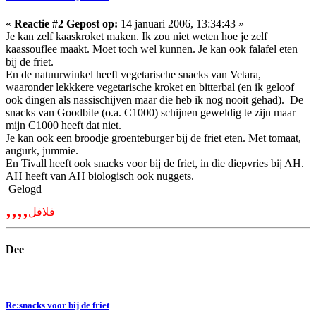
«
Reactie #2 Gepost op:
14 januari 2006, 13:34:43 »
Je kan zelf kaaskroket maken. Ik zou niet weten hoe je zelf
kaassouflee maakt. Moet toch wel kunnen. Je kan ook falafel eten
bij de friet.
En de natuurwinkel heeft vegetarische snacks van Vetara,
waaronder lekkkere vegetarische kroket en bitterbal (en ik geloof
ook dingen als nassischijven maar die heb ik nog nooit gehad). De
snacks van Goodbite (o.a. C1000) schijnen geweldig te zijn maar
mijn C1000 heeft dat niet.
Je kan ook een broodje groenteburger bij de friet eten. Met tomaat,
augurk, jummie.
En Tivall heeft ook snacks voor bij de friet, in die diepvries bij AH.
AH heeft van AH biologisch ook nuggets.
Gelogd
,,,,
فلافل
Dee
Re:snacks voor bij de friet