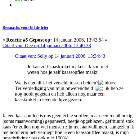
Re:snacks voor bij de friet
«
Reactie #5 Gepost op:
14 januari 2006, 13:43:54 »
Citaat van: Dee op 14 januari 2006, 13:40:38
Citaat van: Selly op 14 januari 2006, 13:34:43
Je kan zelf kaaskroket maken. Ik zou niet
weten hoe je zelf kaassouflee maakt.
Wat is eigenlijk het verschil tussen beiden?
Ter verdediging van mijn onwetendheid
: ik heb ze
nog nooit gegeten en heb alleen nog maar een
kaaskroket in levende lijve gezien.
Ja een kaassouflee is dus geen echte souflee, maar een rechthoekig
(soms maanvorming) gepaneerd, beetje opgeblazen, gefrituurd stuk
kaas (er zullen nog wel mensen zijn met aanvullingen, aangezien ik
me nooit erin heb verdiept hoe je een kaassoufflee maakt, is mijn
omschrijving vast ook niet 100%).