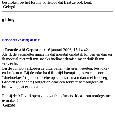
besproken op het forum, ik geloof dat Bast ze ook kent.
Gelogd
g11ling
Re:Snacks voor bij de friet
«
Reactie #18 Gepost op:
16 januari 2006, 15:14:42 »
Àls ik de vetsmelter aanzet is dat meestal omdat ik lui ben en dan ga
ik meestal niet zelf mn snacks inelkaar draaien maar duik ik mn
vriezer in.
Bij de Jumbo verkopen ze bitterballen (gisteren gegeten, best oke)
en kroketten. Bij de toko haal ik altijd loempiaatjes en een soort
"driehoekjes" (lijkt een beetje op samosa's maar dan met filodeeg).
Groeten (of andere) burger en daar een lekkere hamburger van
brouwen gaat er ook altijd in.
En bij de AH verkopen ze vega frankfurters. Ideaal om notdogs mee
te maken!
Gelogd