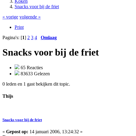
Koken
Snacks voor bij de friet
« vorige
volgende »
Print
Pagina's: [
1
]
2
3
4
Omlaag
Snacks voor bij de friet
65 Reacties
83633 Gelezen
0 leden en 1 gast bekijken dit topic.
Thijs
Snacks voor bij de friet
«
Gepost op:
14 januari 2006, 13:24:32 »