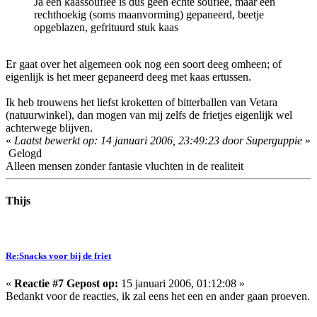
Ja een kaassouflee is dus geen echte souflee, maar een
rechthoekig (soms maanvorming) gepaneerd, beetje
opgeblazen, gefrituurd stuk kaas
Er gaat over het algemeen ook nog een soort deeg omheen; of
eigenlijk is het meer gepaneerd deeg met kaas ertussen.
Ik heb trouwens het liefst kroketten of bitterballen van Vetara
(natuurwinkel), dan mogen van mij zelfs de frietjes eigenlijk wel
achterwege blijven.
«
Laatst bewerkt op: 14 januari 2006, 23:49:23 door Superguppie
»
Gelogd
Alleen mensen zonder fantasie vluchten in de realiteit
Thijs
Re:Snacks voor bij de friet
«
Reactie #7 Gepost op:
15 januari 2006, 01:12:08 »
Bedankt voor de reacties, ik zal eens het een en ander gaan proeven.