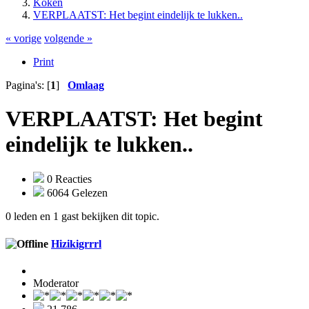
Koken
VERPLAATST: Het begint eindelijk te lukken..
« vorige
volgende »
Print
Pagina's: [
1
]
Omlaag
VERPLAATST: Het begint
eindelijk te lukken..
0 Reacties
6064 Gelezen
0 leden en 1 gast bekijken dit topic.
Hizikigrrrl
Moderator