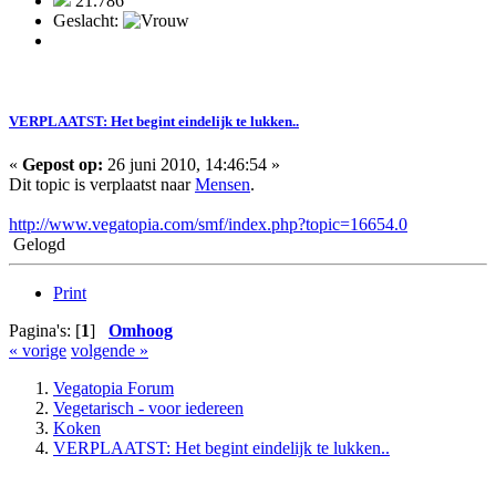
21.786
Geslacht:
VERPLAATST: Het begint eindelijk te lukken..
«
Gepost op:
26 juni 2010, 14:46:54 »
Dit topic is verplaatst naar
Mensen
.
http://www.vegatopia.com/smf/index.php?topic=16654.0
Gelogd
Print
Pagina's: [
1
]
Omhoog
« vorige
volgende »
Vegatopia Forum
Vegetarisch - voor iedereen
Koken
VERPLAATST: Het begint eindelijk te lukken..