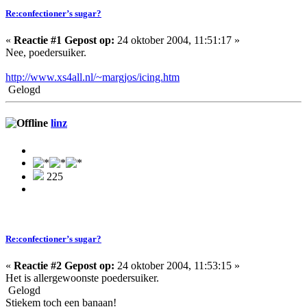
Re:confectioner’s sugar?
«
Reactie #1 Gepost op:
24 oktober 2004, 11:51:17 »
Nee, poedersuiker.
http://www.xs4all.nl/~margjos/icing.htm
Gelogd
linz
225
Re:confectioner’s sugar?
«
Reactie #2 Gepost op:
24 oktober 2004, 11:53:15 »
Het is allergewoonste poedersuiker.
Gelogd
Stiekem toch een banaan!