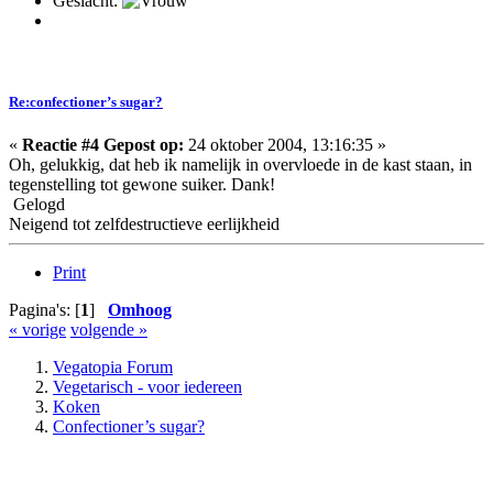
Geslacht:
Re:confectioner’s sugar?
«
Reactie #4 Gepost op:
24 oktober 2004, 13:16:35 »
Oh, gelukkig, dat heb ik namelijk in overvloede in de kast staan, in
tegenstelling tot gewone suiker. Dank!
Gelogd
Neigend tot zelfdestructieve eerlijkheid
Print
Pagina's: [
1
]
Omhoog
« vorige
volgende »
Vegatopia Forum
Vegetarisch - voor iedereen
Koken
Confectioner’s sugar?