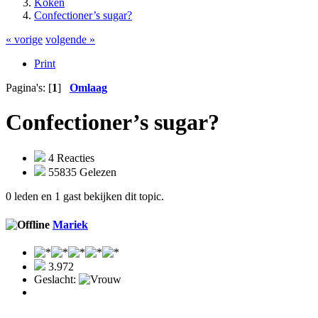
Koken
Confectioner’s sugar?
« vorige
volgende »
Print
Pagina's: [
1
]
Omlaag
Confectioner’s sugar?
4 Reacties
55835 Gelezen
0 leden en 1 gast bekijken dit topic.
Mariek
3.972
Geslacht: