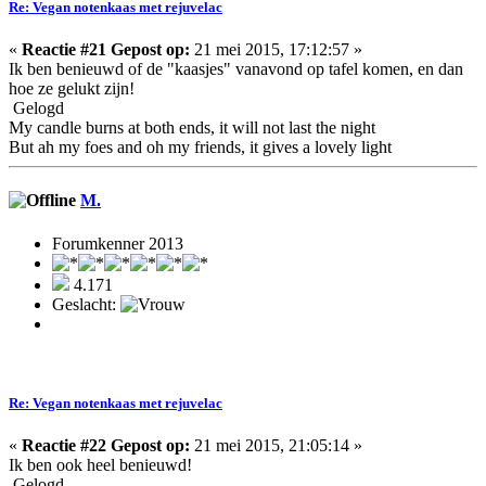
Re: Vegan notenkaas met rejuvelac
«
Reactie #21 Gepost op:
21 mei 2015, 17:12:57 »
Ik ben benieuwd of de "kaasjes" vanavond op tafel komen, en dan
hoe ze gelukt zijn!
Gelogd
My candle burns at both ends, it will not last the night
But ah my foes and oh my friends, it gives a lovely light
M.
Forumkenner 2013
4.171
Geslacht:
Re: Vegan notenkaas met rejuvelac
«
Reactie #22 Gepost op:
21 mei 2015, 21:05:14 »
Ik ben ook heel benieuwd!
Gelogd