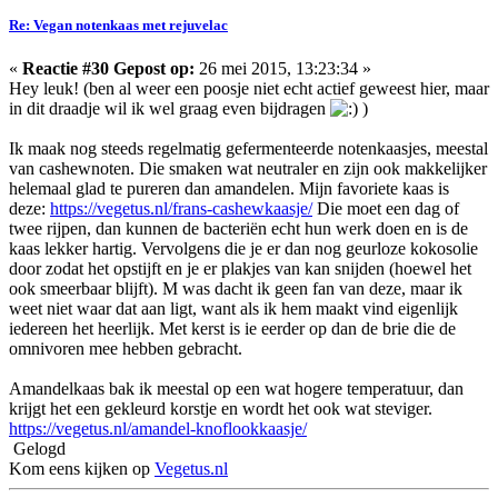
Re: Vegan notenkaas met rejuvelac
«
Reactie #30 Gepost op:
26 mei 2015, 13:23:34 »
Hey leuk! (ben al weer een poosje niet echt actief geweest hier, maar
in dit draadje wil ik wel graag even bijdragen
)
Ik maak nog steeds regelmatig gefermenteerde notenkaasjes, meestal
van cashewnoten. Die smaken wat neutraler en zijn ook makkelijker
helemaal glad te pureren dan amandelen. Mijn favoriete kaas is
deze:
https://vegetus.nl/frans-cashewkaasje/
Die moet een dag of
twee rijpen, dan kunnen de bacteriën echt hun werk doen en is de
kaas lekker hartig. Vervolgens die je er dan nog geurloze kokosolie
door zodat het opstijft en je er plakjes van kan snijden (hoewel het
ook smeerbaar blijft). M was dacht ik geen fan van deze, maar ik
weet niet waar dat aan ligt, want als ik hem maakt vind eigenlijk
iedereen het heerlijk. Met kerst is ie eerder op dan de brie die de
omnivoren mee hebben gebracht.
Amandelkaas bak ik meestal op een wat hogere temperatuur, dan
krijgt het een gekleurd korstje en wordt het ook wat steviger.
https://vegetus.nl/amandel-knoflookkaasje/
Gelogd
Kom eens kijken op
Vegetus.nl