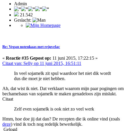
Admin
21.542
Geslacht:
Re: Vegan notenkaas met rejuvelac
«
Reactie #35 Gepost op:
11 juni 2015, 17:22:15 »
Citaat van: Selly op 11 juni 2015, 16:51:11
In veel sojamelk zit spul waardoor het niet dik wordt
dus die moet je niet hebben.
Ah, dat wist ik niet. Dat verklaart waarom mijn paar pogingen om
bechamelsaus van sojamelk te maken genadeloos zijn mislukt.
Citaat
Zelf even sojamelk is ook niet zo veel werk
Hmm, hoe doe jij dat dan? De recepten die ik online vind (zoals
deze
) vind ik toch nog redelijk bewerkelijk.
Gelogd