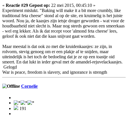
«
Reactie #29 Gepost op:
22 mei 2015, 00:45:10 »
Experiment mislukt. "Baking will make it a bit more crumbly, like
traditional feta cheese" stond al op de site, en kruimelig is het juiste
woord. Nou ja, de kaasjes zijn ietsje droger geworden - wat voor de
houdbaarheid niet slecht is. Maar nog steeds gewoon een smeerkaas
- wel erg lekker. Als ik dat recept voor 'almond feta cheese' lees,
geloof ik ook niet dat die kaas snijvast gaat worden.
Maar meestal is dat ook zo met die kruidenkaasjes: ze zijn, in
rolvorm, stevig genoeg om er een plakje af te snijden, maar
uiteindelijk is het toch de bedoeling dat je ze op een toastje oid
smeert. En dat lukt in ieder geval met de amandel-rejuvelackaasjes.
Gelogd
War is peace, freedom is slavery, and ignorance is strength
Cornelie
191