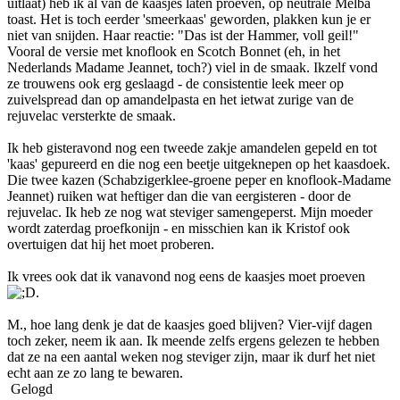
uitlaat) heb ik al van de kaasjes laten proeven, op neutrale Melba
toast. Het is toch eerder 'smeerkaas' geworden, plakken kun je er
niet van snijden. Haar reactie: "Das ist der Hammer, voll geil!"
Vooral de versie met knoflook en Scotch Bonnet (eh, in het
Nederlands Madame Jeannet, toch?) viel in de smaak. Ikzelf vond
ze trouwens ook erg geslaagd - de consistentie leek meer op
zuivelspread dan op amandelpasta en het ietwat zurige van de
rejuvelac versterkte de smaak.
Ik heb gisteravond nog een tweede zakje amandelen gepeld en tot
'kaas' gepureerd en die nog een beetje uitgeknepen op het kaasdoek.
Die twee kazen (Schabzigerklee-groene peper en knoflook-Madame
Jeannet) ruiken wat heftiger dan die van eergisteren - door de
rejuvelac. Ik heb ze nog wat steviger samengeperst. Mijn moeder
wordt zaterdag proefkonijn - en misschien kan ik Kristof ook
overtuigen dat hij het moet proberen.
Ik vrees ook dat ik vanavond nog eens de kaasjes moet proeven
.
M., hoe lang denk je dat de kaasjes goed blijven? Vier-vijf dagen
toch zeker, neem ik aan. Ik meende zelfs ergens gelezen te hebben
dat ze na een aantal weken nog steviger zijn, maar ik durf het niet
echt aan ze zo lang te bewaren.
Gelogd