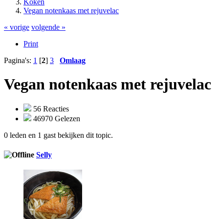
Koken
Vegan notenkaas met rejuvelac
« vorige
volgende »
Print
Pagina's:
1
[
2
]
3
Omlaag
Vegan notenkaas met rejuvelac
56 Reacties
46970 Gelezen
0 leden en 1 gast bekijken dit topic.
Selly