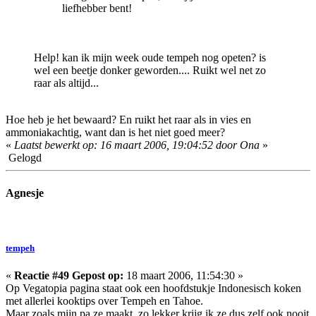
liefhebber bent!
Help! kan ik mijn week oude tempeh nog opeten? is
wel een beetje donker geworden.... Ruikt wel net zo
raar als altijd...
Hoe heb je het bewaard? En ruikt het raar als in vies en
ammoniakachtig, want dan is het niet goed meer?
«
Laatst bewerkt op: 16 maart 2006, 19:04:52 door Ona
»
Gelogd
Agnesje
tempeh
«
Reactie #49 Gepost op:
18 maart 2006, 11:54:30 »
Op Vegatopia pagina staat ook een hoofdstukje Indonesisch koken
met allerlei kooktips over Tempeh en Tahoe.
Maar zoals mijn pa ze maakt, zo lekker krijg ik ze dus zelf ook nooit