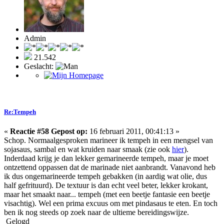
Admin
21.542
Geslacht:
Re:Tempeh
«
Reactie #58 Gepost op:
16 februari 2011, 00:41:13 »
Schop. Normaalgesproken marineer ik tempeh in een mengsel van
sojasaus, sambal en wat kruiden naar smaak (zie ook
hier
).
Inderdaad krijg je dan lekker gemarineerde tempeh, maar je moet
ontzettend oppassen dat de marinade niet aanbrandt. Vanavond heb
ik dus ongemarineerde tempeh gebakken (in aardig wat olie, dus
half gefrituurd). De textuur is dan echt veel beter, lekker krokant,
maar het smaakt naar... tempeh (met een beetje fantasie een beetje
visachtig). Wel een prima excuus om met pindasaus te eten. En toch
ben ik nog steeds op zoek naar de ultieme bereidingswijze.
Gelogd