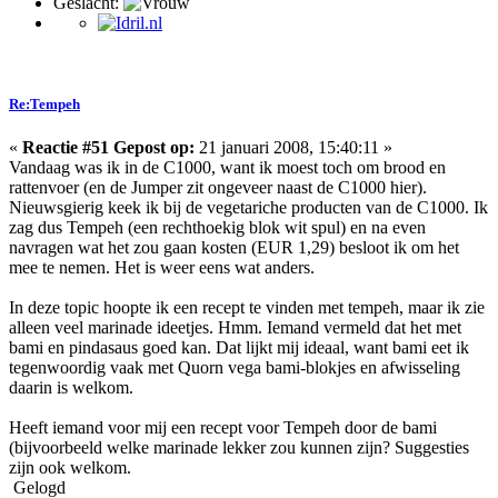
Geslacht:
Re:Tempeh
«
Reactie #51 Gepost op:
21 januari 2008, 15:40:11 »
Vandaag was ik in de C1000, want ik moest toch om brood en
rattenvoer (en de Jumper zit ongeveer naast de C1000 hier).
Nieuwsgierig keek ik bij de vegetariche producten van de C1000. Ik
zag dus Tempeh (een rechthoekig blok wit spul) en na even
navragen wat het zou gaan kosten (EUR 1,29) besloot ik om het
mee te nemen. Het is weer eens wat anders.
In deze topic hoopte ik een recept te vinden met tempeh, maar ik zie
alleen veel marinade ideetjes. Hmm. Iemand vermeld dat het met
bami en pindasaus goed kan. Dat lijkt mij ideaal, want bami eet ik
tegenwoordig vaak met Quorn vega bami-blokjes en afwisseling
daarin is welkom.
Heeft iemand voor mij een recept voor Tempeh door de bami
(bijvoorbeeld welke marinade lekker zou kunnen zijn? Suggesties
zijn ook welkom.
Gelogd