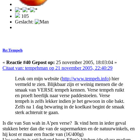
105
Geslacht:
Re:Tempeh
«
Reactie #40 Gepost op:
25 november 2005, 18:03:04 »
Citaat van: tempehman op 21 november 2005, 22:40:29
Leuk om mijn website (
http://www.tempeh.info
) hier
vermeld te zien. Blijkbaar zijn er weinig mensen die de
smaak van VERSE tempeh kennen. Verse tempeh ruikt
en proeft heerlijk naar verse paddestoelen. Verse
tempeh is zelfs lekker indien je het gewoon in olie bakt.
Zelfs na 1 dag bewaring in de koelkast begint de smaak
sterk achteruit te gaan.
Is die van Sun wah in A'pen verse? Ik vind hem in ieder geval
stukken beter dan die van de supermarkten en de natuurwinkels, en
hij kost er maar een fractie van (1€/400g)
Uw website is vrij bekend hoor, Ellen's kitchen (de okara madam,