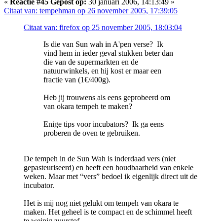
«
Reactie #45 Gepost op:
30 januari 2006, 14:13:49 »
Citaat van: tempehman op 26 november 2005, 17:39:05
Citaat van: firefox op 25 november 2005, 18:03:04
Is die van Sun wah in A'pen verse? Ik
vind hem in ieder geval stukken beter dan
die van de supermarkten en de
natuurwinkels, en hij kost er maar een
fractie van (1€/400g).
Heb jij trouwens als eens geprobeerd om
van okara tempeh te maken?
Enige tips voor incubators? Ik ga eens
proberen de oven te gebruiken.
De tempeh in de Sun Wah is inderdaad vers (niet
gepasteuriseerd) en heeft een houdbaarheid van enkele
weken. Maar met “vers” bedoel ik eigenlijk direct uit de
incubator.
Het is mij nog niet gelukt om tempeh van okara te
maken. Het geheel is te compact en de schimmel heeft
te weinig zuurstof.