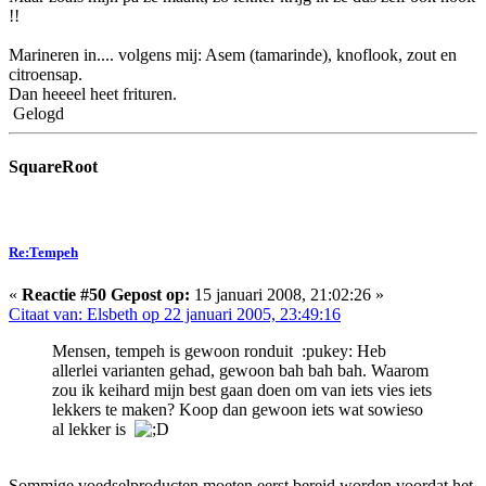
!!
Marineren in.... volgens mij: Asem (tamarinde), knoflook, zout en
citroensap.
Dan heeeel heet frituren.
Gelogd
SquareRoot
Re:Tempeh
«
Reactie #50 Gepost op:
15 januari 2008, 21:02:26 »
Citaat van: Elsbeth op 22 januari 2005, 23:49:16
Mensen, tempeh is gewoon ronduit :pukey: Heb
allerlei varianten gehad, gewoon bah bah bah. Waarom
zou ik keihard mijn best gaan doen om van iets vies iets
lekkers te maken? Koop dan gewoon iets wat sowieso
al lekker is
Sommige voedselproducten moeten eerst bereid worden voordat het