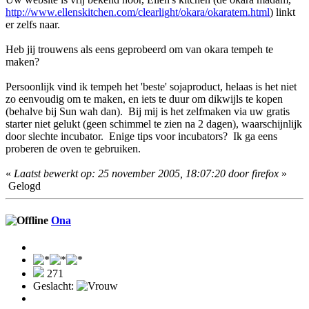
http://www.ellenskitchen.com/clearlight/okara/okaratem.html
) linkt
er zelfs naar.
Heb jij trouwens als eens geprobeerd om van okara tempeh te
maken?
Persoonlijk vind ik tempeh het 'beste' sojaproduct, helaas is het niet
zo eenvoudig om te maken, en iets te duur om dikwijls te kopen
(behalve bij Sun wah dan). Bij mij is het zelfmaken via uw gratis
starter niet gelukt (geen schimmel te zien na 2 dagen), waarschijnlijk
door slechte incubator. Enige tips voor incubators? Ik ga eens
proberen de oven te gebruiken.
«
Laatst bewerkt op: 25 november 2005, 18:07:20 door firefox
»
Gelogd
Ona
271
Geslacht: