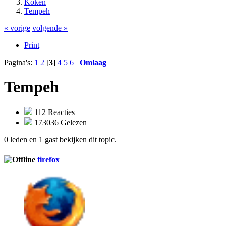
Koken
Tempeh
« vorige
volgende »
Print
Pagina's:
1
2
[
3
]
4
5
6
Omlaag
Tempeh
112 Reacties
173036 Gelezen
0 leden en 1 gast bekijken dit topic.
firefox