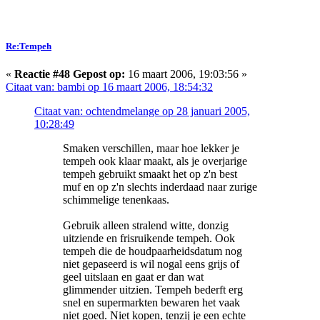
Re:Tempeh
«
Reactie #48 Gepost op:
16 maart 2006, 19:03:56 »
Citaat van: bambi op 16 maart 2006, 18:54:32
Citaat van: ochtendmelange op 28 januari 2005,
10:28:49
Smaken verschillen, maar hoe lekker je
tempeh ook klaar maakt, als je overjarige
tempeh gebruikt smaakt het op z'n best
muf en op z'n slechts inderdaad naar zurige
schimmelige tenenkaas.
Gebruik alleen stralend witte, donzig
uitziende en frisruikende tempeh. Ook
tempeh die de houdpaarheidsdatum nog
niet gepaseerd is wil nogal eens grijs of
geel uitslaan en gaat er dan wat
glimmender uitzien. Tempeh bederft erg
snel en supermarkten bewaren het vaak
niet goed. Niet kopen, tenzij je een echte