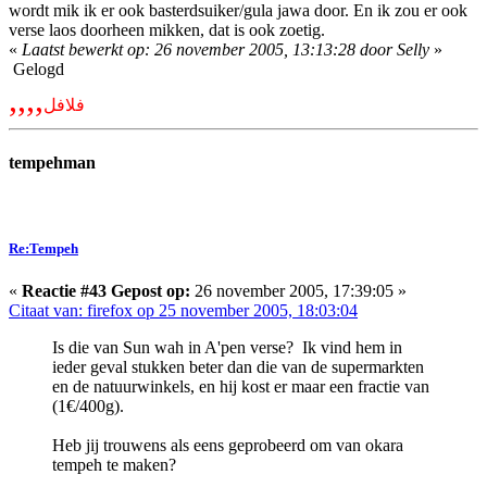
wordt mik ik er ook basterdsuiker/gula jawa door. En ik zou er ook
verse laos doorheen mikken, dat is ook zoetig.
«
Laatst bewerkt op: 26 november 2005, 13:13:28 door Selly
»
Gelogd
,,,,
فلافل
tempehman
Re:Tempeh
«
Reactie #43 Gepost op:
26 november 2005, 17:39:05 »
Citaat van: firefox op 25 november 2005, 18:03:04
Is die van Sun wah in A'pen verse? Ik vind hem in
ieder geval stukken beter dan die van de supermarkten
en de natuurwinkels, en hij kost er maar een fractie van
(1€/400g).
Heb jij trouwens als eens geprobeerd om van okara
tempeh te maken?