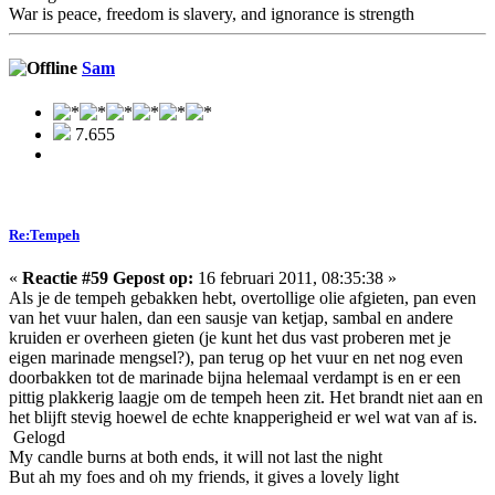
War is peace, freedom is slavery, and ignorance is strength
Sam
7.655
Re:Tempeh
«
Reactie #59 Gepost op:
16 februari 2011, 08:35:38 »
Als je de tempeh gebakken hebt, overtollige olie afgieten, pan even
van het vuur halen, dan een sausje van ketjap, sambal en andere
kruiden er overheen gieten (je kunt het dus vast proberen met je
eigen marinade mengsel?), pan terug op het vuur en net nog even
doorbakken tot de marinade bijna helemaal verdampt is en er een
pittig plakkerig laagje om de tempeh heen zit. Het brandt niet aan en
het blijft stevig hoewel de echte knapperigheid er wel wat van af is.
Gelogd
My candle burns at both ends, it will not last the night
But ah my foes and oh my friends, it gives a lovely light