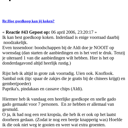
Re:Hoe goedkoop kan jij koken?
«
Reactie #43 Gepost op:
06 april 2006, 23:20:17 »
Ik kan best goedkoop koken. Inderdaad is enige voorraad daarbij
noodzakelijk.
Even tussendoor: boodschappen bij de Aldi doe je NOOIT op
woensdag (dan starten de aanbiedingen en is het veel te druk. Tenzij
je uiteraard 1 van die aanbiedingen wilt hebben. Hier is het op
donderdagavond altijd heerlijk rustig.)
Rijst heb ik altijd in grote zak voorradig. Uien ook. Knoflook.
Sambal ook (tip: spaar de zakjes die je gratis bij de chinees krijgt) en
gember(poeder)
Paprika's, pindakaas en cassave chips (Aldi).
Hiermee heb ik vandaag een heerlijke goedkope en snelle gado
gado gemaakt voor 7 personen. En ze hebben er allemaal van
gesmuld.
O ja, ik had nog een rest kropsla, die heb ik er ook op het laatst
doorheen gedaan. (Zodat ie nog een beetje knapperig was) Hoefde
ik die ook niet weg te gooien en weer wat extra groenten.