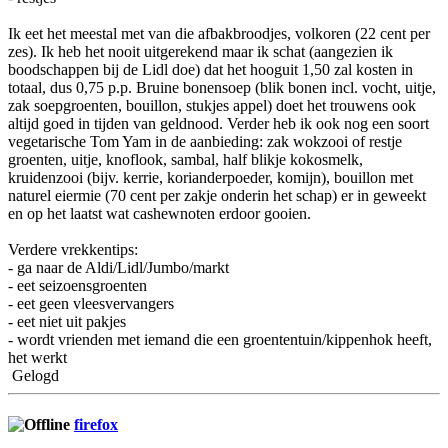
Ik eet het meestal met van die afbakbroodjes, volkoren (22 cent per
zes). Ik heb het nooit uitgerekend maar ik schat (aangezien ik
boodschappen bij de Lidl doe) dat het hooguit 1,50 zal kosten in
totaal, dus 0,75 p.p. Bruine bonensoep (blik bonen incl. vocht, uitje,
zak soepgroenten, bouillon, stukjes appel) doet het trouwens ook
altijd goed in tijden van geldnood. Verder heb ik ook nog een soort
vegetarische Tom Yam in de aanbieding: zak wokzooi of restje
groenten, uitje, knoflook, sambal, half blikje kokosmelk,
kruidenzooi (bijv. kerrie, korianderpoeder, komijn), bouillon met
naturel eiermie (70 cent per zakje onderin het schap) er in geweekt
en op het laatst wat cashewnoten erdoor gooien.
Verdere vrekkentips:
- ga naar de Aldi/Lidl/Jumbo/markt
- eet seizoensgroenten
- eet geen vleesvervangers
- eet niet uit pakjes
- wordt vrienden met iemand die een groententuin/kippenhok heeft,
het werkt
Gelogd
firefox