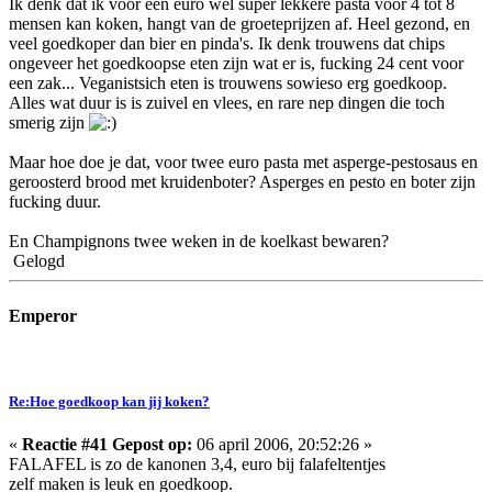
Ik denk dat ik voor een euro wel super lekkere pasta voor 4 tot 8
mensen kan koken, hangt van de groeteprijzen af. Heel gezond, en
veel goedkoper dan bier en pinda's. Ik denk trouwens dat chips
ongeveer het goedkoopse eten zijn wat er is, fucking 24 cent voor
een zak... Veganistsich eten is trouwens sowieso erg goedkoop.
Alles wat duur is is zuivel en vlees, en rare nep dingen die toch
smerig zijn
Maar hoe doe je dat, voor twee euro pasta met asperge-pestosaus en
geroosterd brood met kruidenboter? Asperges en pesto en boter zijn
fucking duur.
En Champignons twee weken in de koelkast bewaren?
Gelogd
Emperor
Re:Hoe goedkoop kan jij koken?
«
Reactie #41 Gepost op:
06 april 2006, 20:52:26 »
FALAFEL is zo de kanonen 3,4, euro bij falafeltentjes
zelf maken is leuk en goedkoop.