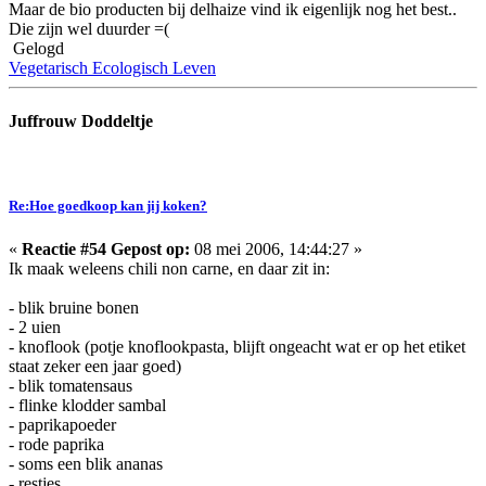
Maar de bio producten bij delhaize vind ik eigenlijk nog het best..
Die zijn wel duurder =(
Gelogd
Vegetarisch Ecologisch Leven
Juffrouw Doddeltje
Re:Hoe goedkoop kan jij koken?
«
Reactie #54 Gepost op:
08 mei 2006, 14:44:27 »
Ik maak weleens chili non carne, en daar zit in:
- blik bruine bonen
- 2 uien
- knoflook (potje knoflookpasta, blijft ongeacht wat er op het etiket
staat zeker een jaar goed)
- blik tomatensaus
- flinke klodder sambal
- paprikapoeder
- rode paprika
- soms een blik ananas
- restjes