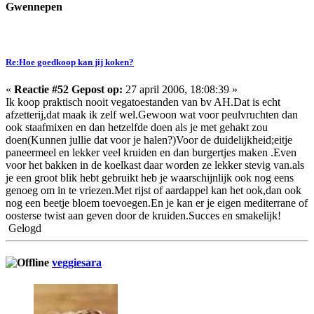
Gwennepen
Re:Hoe goedkoop kan jij koken?
«
Reactie #52 Gepost op:
27 april 2006, 18:08:39 »
Ik koop praktisch nooit vegatoestanden van bv AH.Dat is echt
afzetterij,dat maak ik zelf wel.Gewoon wat voor peulvruchten dan
ook staafmixen en dan hetzelfde doen als je met gehakt zou
doen(Kunnen jullie dat voor je halen?)Voor de duidelijkheid;eitje
paneermeel en lekker veel kruiden en dan burgertjes maken .Even
voor het bakken in de koelkast daar worden ze lekker stevig van.als
je een groot blik hebt gebruikt heb je waarschijnlijk ook nog eens
genoeg om in te vriezen.Met rijst of aardappel kan het ook,dan ook
nog een beetje bloem toevoegen.En je kan er je eigen mediterrane of
oosterse twist aan geven door de kruiden.Succes en smakelijk!
Gelogd
veggiesara