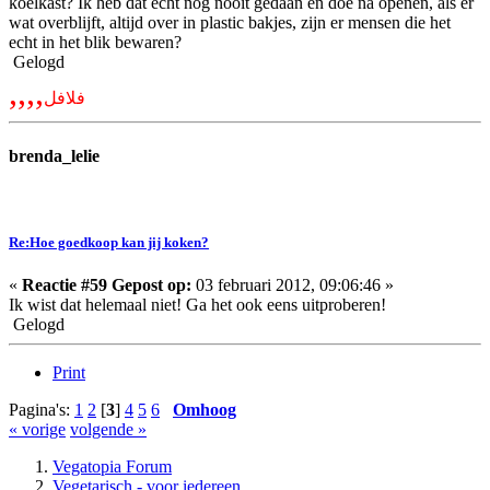
koelkast? Ik heb dat echt nog nooit gedaan en doe na openen, als er
wat overblijft, altijd over in plastic bakjes, zijn er mensen die het
echt in het blik bewaren?
Gelogd
,,,,
فلافل
brenda_lelie
Re:Hoe goedkoop kan jij koken?
«
Reactie #59 Gepost op:
03 februari 2012, 09:06:46 »
Ik wist dat helemaal niet! Ga het ook eens uitproberen!
Gelogd
Print
Pagina's:
1
2
[
3
]
4
5
6
Omhoog
« vorige
volgende »
Vegatopia Forum
Vegetarisch - voor iedereen