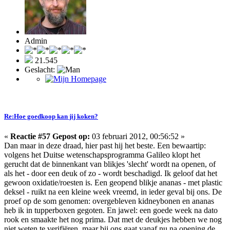
Admin
21.545
Geslacht:
Re:Hoe goedkoop kan jij koken?
«
Reactie #57 Gepost op:
03 februari 2012, 00:56:52 »
Dan maar in deze draad, hier past hij het beste. Een bewaartip:
volgens het Duitse wetenschapsprogramma Galileo klopt het
gerucht dat de binnenkant van blikjes 'slecht' wordt na openen, of
als het - door een deuk of zo - wordt beschadigd. Ik geloof dat het
gewoon oxidatie/roesten is. Een geopend blikje ananas - met plastic
deksel - ruikt na een kleine week vreemd, in ieder geval bij ons. De
proef op de som genomen: overgebleven kidneybonen en ananas
heb ik in tupperboxen gegoten. En jawel: een goede week na dato
rook en smaakte het nog prima. Dat met de deukjes hebben we nog
niet weten te verifiëren, maar bij ons gaat vanaf nu na opening de