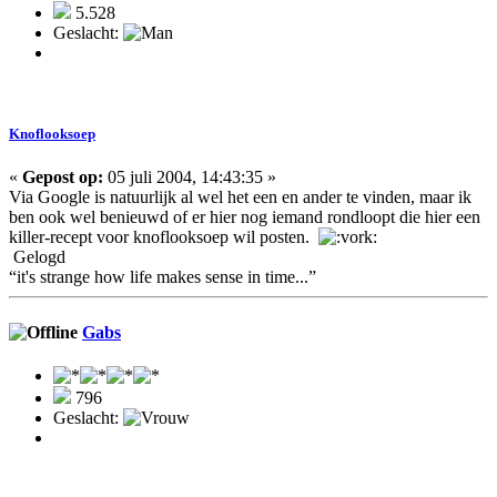
5.528
Geslacht:
Knoflooksoep
«
Gepost op:
05 juli 2004, 14:43:35 »
Via Google is natuurlijk al wel het een en ander te vinden, maar ik
ben ook wel benieuwd of er hier nog iemand rondloopt die hier een
killer-recept voor knoflooksoep wil posten.
Gelogd
“it's strange how life makes sense in time...”
Gabs
796
Geslacht: