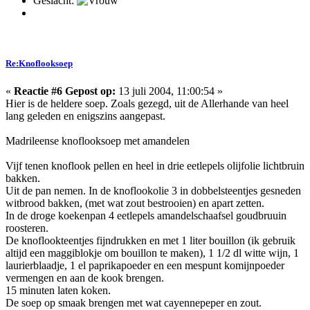
Geslacht:
Re:Knoflooksoep
«
Reactie #6 Gepost op:
13 juli 2004, 11:00:54 »
Hier is de heldere soep. Zoals gezegd, uit de Allerhande van heel
lang geleden en enigszins aangepast.
Madrileense knoflooksoep met amandelen
Vijf tenen knoflook pellen en heel in drie eetlepels olijfolie lichtbruin
bakken.
Uit de pan nemen. In de knoflookolie 3 in dobbelsteentjes gesneden
witbrood bakken, (met wat zout bestrooien) en apart zetten.
In de droge koekenpan 4 eetlepels amandelschaafsel goudbruuin
roosteren.
De knoflookteentjes fijndrukken en met 1 liter bouillon (ik gebruik
altijd een maggiblokje om bouillon te maken), 1 1/2 dl witte wijn, 1
laurierblaadje, 1 el paprikapoeder en een mespunt komijnpoeder
vermengen en aan de kook brengen.
15 minuten laten koken.
De soep op smaak brengen met wat cayennepeper en zout.