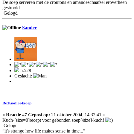
De soep serveren met de croutons en amandeschaafsel eroverheen
gestrooid.
Gelogd
Sander
5.528
Geslacht:
Re:Knoflooksoep
«
Reactie #7 Gepost op:
21 oktober 2004, 14:32:41 »
Kuch-[size=0]recept voor gebonden soep[/size]-kuch!
Gelogd
“it's strange how life makes sense in time...”