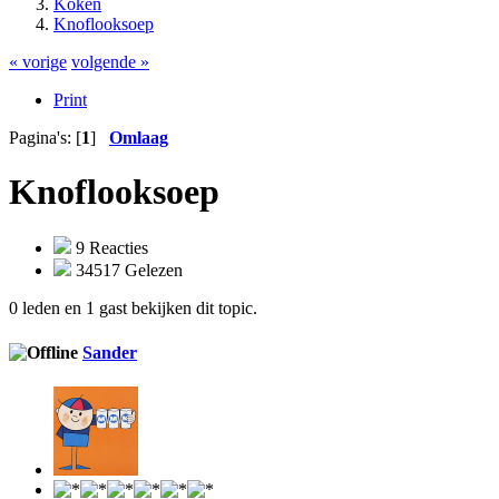
Koken
Knoflooksoep
« vorige
volgende »
Print
Pagina's: [
1
]
Omlaag
Knoflooksoep
9 Reacties
34517 Gelezen
0 leden en 1 gast bekijken dit topic.
Sander