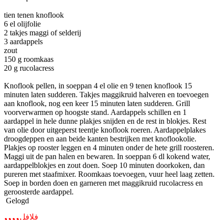
tien tenen knoflook
6 el olijfolie
2 takjes maggi of selderij
3 aardappels
zout
150 g roomkaas
20 g rucolacress
Knoflook pellen, in soeppan 4 el olie en 9 tenen knoflook 15
minuten laten sudderen. Takjes maggikruid halveren en toevoegen
aan knoflook, nog een keer 15 minuten laten sudderen. Grill
voorverwarmen op hoogste stand. Aardappels schillen en 1
aardappel in hele dunne plakjes snijden en de rest in blokjes. Rest
van olie door uitgeperst teentje knoflook roeren. Aardappelplakes
droogdeppen en aan beide kanten bestrijken met knoflookolie.
Plakjes op rooster leggen en 4 minuten onder de hete grill roosteren.
Maggi uit de pan halen en bewaren. In soeppan 6 dl kokend water,
aardappelblokjes en zout doen. Soep 10 minuten doorkoken, dan
pureren met staafmixer. Roomkaas toevoegen, vuur heel laag zetten.
Soep in borden doen en garneren met maggikruid rucolacress en
geroosterde aardappel.
Gelogd
,,,,
فلافل