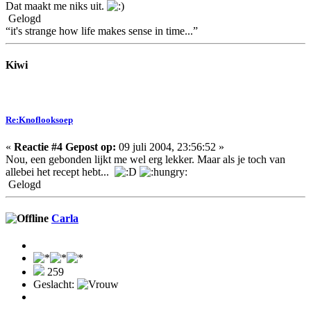
Dat maakt me niks uit.
Gelogd
“it's strange how life makes sense in time...”
Kiwi
Re:Knoflooksoep
«
Reactie #4 Gepost op:
09 juli 2004, 23:56:52 »
Nou, een gebonden lijkt me wel erg lekker. Maar als je toch van
allebei het recept hebt...
Gelogd
Carla
259
Geslacht: