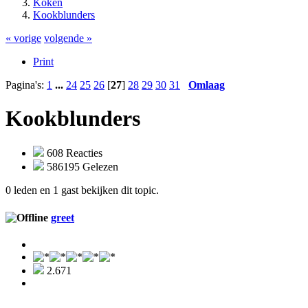
Koken
Kookblunders
« vorige
volgende »
Print
Pagina's:
1
...
24
25
26
[
27
]
28
29
30
31
Omlaag
Kookblunders
608 Reacties
586195 Gelezen
0 leden en 1 gast bekijken dit topic.
greet
2.671