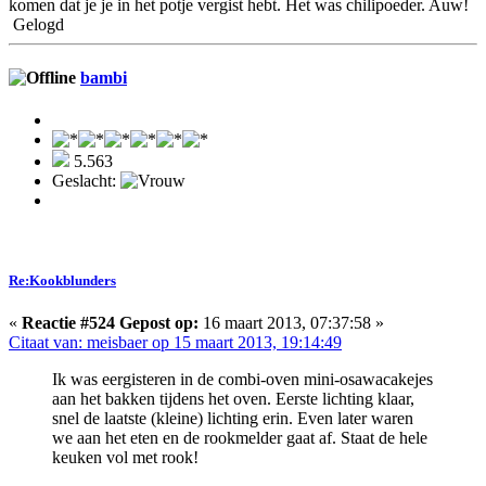
komen dat je je in het potje vergist hebt. Het was chilipoeder. Auw!
Gelogd
bambi
5.563
Geslacht:
Re:Kookblunders
«
Reactie #524 Gepost op:
16 maart 2013, 07:37:58 »
Citaat van: meisbaer op 15 maart 2013, 19:14:49
Ik was eergisteren in de combi-oven mini-osawacakejes
aan het bakken tijdens het oven. Eerste lichting klaar,
snel de laatste (kleine) lichting erin. Even later waren
we aan het eten en de rookmelder gaat af. Staat de hele
keuken vol met rook!