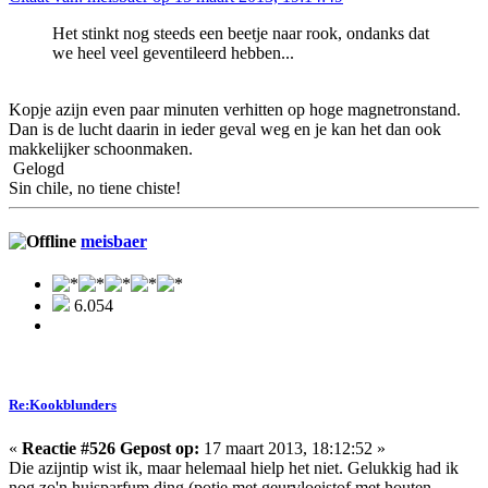
Het stinkt nog steeds een beetje naar rook, ondanks dat
we heel veel geventileerd hebben...
Kopje azijn even paar minuten verhitten op hoge magnetronstand.
Dan is de lucht daarin in ieder geval weg en je kan het dan ook
makkelijker schoonmaken.
Gelogd
Sin chile, no tiene chiste!
meisbaer
6.054
Re:Kookblunders
«
Reactie #526 Gepost op:
17 maart 2013, 18:12:52 »
Die azijntip wist ik, maar helemaal hielp het niet. Gelukkig had ik
nog zo'n huisparfum ding (potje met geurvloeistof met houten