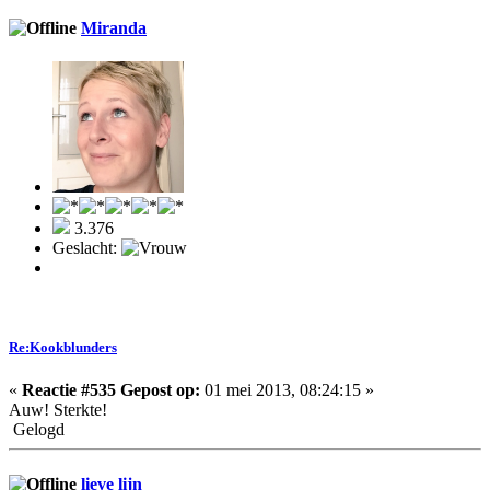
Miranda
3.376
Geslacht:
Re:Kookblunders
«
Reactie #535 Gepost op:
01 mei 2013, 08:24:15 »
Auw! Sterkte!
Gelogd
lieve lijn