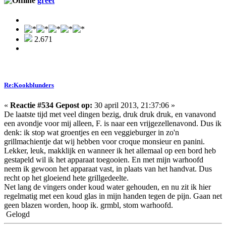
greet
2.671
Re:Kookblunders
«
Reactie #534 Gepost op:
30 april 2013, 21:37:06 »
De laatste tijd met veel dingen bezig, druk druk druk, en vanavond
een avondje voor mij alleen, F. is naar een vrijgezellenavond. Dus ik
denk: ik stop wat groentjes en een veggieburger in zo'n
grillmachientje dat wij hebben voor croque monsieur en panini.
Lekker, leuk, makklijk en wanneer ik het allemaal op een bord heb
gestapeld wil ik het apparaat toegooien. En met mijn warhoofd
neem ik gewoon het apparaat vast, in plaats van het handvat. Dus
recht op het gloeiend hete grillgedeelte.
Net lang de vingers onder koud water gehouden, en nu zit ik hier
regelmatig met een koud glas in mijn handen tegen de pijn. Gaan net
geen blazen worden, hoop ik. grmbl, stom warhoofd.
Gelogd