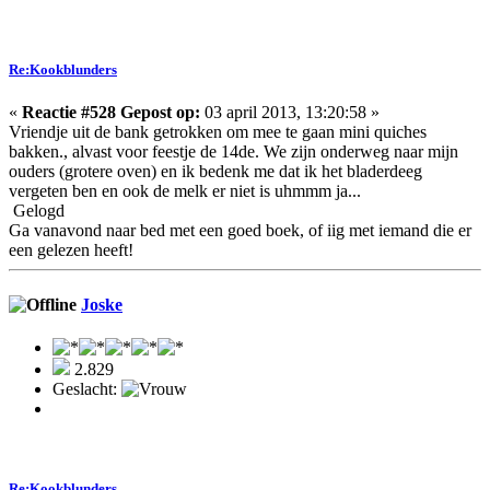
Re:Kookblunders
«
Reactie #528 Gepost op:
03 april 2013, 13:20:58 »
Vriendje uit de bank getrokken om mee te gaan mini quiches
bakken., alvast voor feestje de 14de. We zijn onderweg naar mijn
ouders (grotere oven) en ik bedenk me dat ik het bladerdeeg
vergeten ben en ook de melk er niet is uhmmm ja...
Gelogd
Ga vanavond naar bed met een goed boek, of iig met iemand die er
een gelezen heeft!
Joske
2.829
Geslacht:
Re:Kookblunders