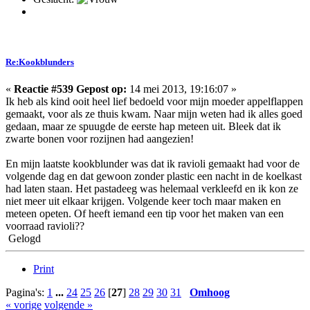
Re:Kookblunders
«
Reactie #539 Gepost op:
14 mei 2013, 19:16:07 »
Ik heb als kind ooit heel lief bedoeld voor mijn moeder appelflappen
gemaakt, voor als ze thuis kwam. Naar mijn weten had ik alles goed
gedaan, maar ze spuugde de eerste hap meteen uit. Bleek dat ik
zwarte bonen voor rozijnen had aangezien!
En mijn laatste kookblunder was dat ik ravioli gemaakt had voor de
volgende dag en dat gewoon zonder plastic een nacht in de koelkast
had laten staan. Het pastadeeg was helemaal verkleefd en ik kon ze
niet meer uit elkaar krijgen. Volgende keer toch maar maken en
meteen opeten. Of heeft iemand een tip voor het maken van een
voorraad ravioli??
Gelogd
Print
Pagina's:
1
...
24
25
26
[
27
]
28
29
30
31
Omhoog
« vorige
volgende »