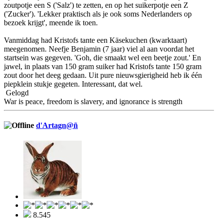
zoutpotje een S ('Salz') te zetten, en op het suikerpotje een Z
('Zucker'). 'Lekker praktisch als je ook soms Nederlanders op
bezoek krijgt', meende ik toen.
Vanmiddag had Kristofs tante een Käsekuchen (kwarktaart)
meegenomen. Neefje Benjamin (7 jaar) viel al aan voordat het
startsein was gegeven. 'Goh, die smaakt wel een beetje zout.' En
jawel, in plaats van 150 gram suiker had Kristofs tante 150 gram
zout door het deeg gedaan. Uit pure nieuwsgierigheid heb ik één
piepklein stukje gegeten. Interessant, dat wel.
Gelogd
War is peace, freedom is slavery, and ignorance is strength
d'Artagn@ñ
8.545