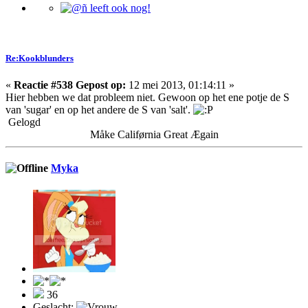
Re:Kookblunders
«
Reactie #538 Gepost op:
12 mei 2013, 01:14:11 »
Hier hebben we dat probleem niet. Gewoon op het ene potje de S
van 'sugar' en op het andere de S van 'salt'.
Gelogd
Måke Califørnia Great Ægain
Myka
36
Geslacht: