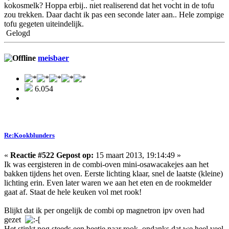
kokosmelk? Hoppa erbij.. niet realiserend dat het vocht in de tofu
zou trekken. Daar dacht ik pas een seconde later aan.. Hele zompige
tofu gegeten uiteindelijk.
Gelogd
meisbaer
6.054
Re:Kookblunders
«
Reactie #522 Gepost op:
15 maart 2013, 19:14:49 »
Ik was eergisteren in de combi-oven mini-osawacakejes aan het
bakken tijdens het oven. Eerste lichting klaar, snel de laatste (kleine)
lichting erin. Even later waren we aan het eten en de rookmelder
gaat af. Staat de hele keuken vol met rook!
Blijkt dat ik per ongelijk de combi op magnetron ipv oven had
gezet
Het stinkt nog steeds een beetje naar rook, ondanks dat we heel veel