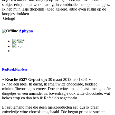
stokjes erin) en dat werkt aardig, in combinatie met open raampjes.
Ik heb mijn lesje (hopelijk) goed geleerd, altijd even rustig op de
knopjes drukken...
Gelogd
Aphyna
73
Re:Kookblunders
«
Reactie #527 Gepost op:
30 maart 2013, 20:13:41 »
Ik had een idee. Ik dacht, ik smelt witte chocolade, bekleed
minimuffinvormpjes ermee. Doe er witte amandelpasta met gepofte
dingetjes en een amandel in, bovenlaagje ook witte chocolade, wat
kokos erop en dan heb ik Rafaelo's nagemaakt.
Er eet iemand mee die geen melkproducten eet, dus ik braaf
zuivelvrije witte chocolade gehaald. Die begon prima te smelten,