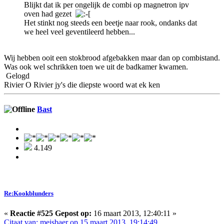
Blijkt dat ik per ongelijk de combi op magnetron ipv
oven had gezet
Het stinkt nog steeds een beetje naar rook, ondanks dat
we heel veel geventileerd hebben...
Wij hebben ooit een stokbrood afgebakken maar dan op combistand.
Was ook wel schrikken toen we uit de badkamer kwamen.
Gelogd
Rivier O Rivier jy's die diepste woord wat ek ken
Bast
4.149
Re:Kookblunders
«
Reactie #525 Gepost op:
16 maart 2013, 12:40:11 »
Citaat van: meisbaer op 15 maart 2013, 19:14:49