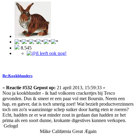
8.545
Re:Kookblunders
«
Reactie #532 Gepost op:
21 april 2013, 15:59:33 »
Nou ja kookblunder - ik had volkoren crackertjes bij Tesco
gevonden. Dus ik smeer er een paar vol met Boursin. Neem een
hap, en gatver, dat is toch smerig zoet! Wat bezielt productverzinners
toch om zo'n waanzinnige schep suiker door hartig eten te roeren?
Echt, hadden ze er wat minder zout in gedaan dan hadden ze het
prima als een soort dunne, krokante digestives kunnen verkopen.
Gelogd
Måke Califørnia Great Ægain