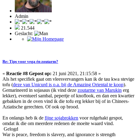
Admin
21.544
Geslacht:
Re: Tips voor vega én zoutarm?
«
Reactie #8 Gepost op:
21 juni 2021, 21:15:58 »
Als het specifiek gaat om vleesvervangers kan ik de tau kwa stevige
tofu (
deze van Unicurd is o.a. bij de Amazing Oriental te koop
).
Gemarineerd in sojasaus (ik vind deze
zoutarme van Marukin
erg
lekker), eventueel sambal, pepertje of knoflook, en dan een kwartier
gebakken in de oven vind ik die tofu erg lekker bij of in Chinees-
Aziatische gerechten. Of ook op brood.
En onlangs heb ik de
fijne sojabrokken
voor rulgehakt gespot,
omdat ik die om meerdere redenen de moeite waard vind.
Gelogd
War is peace, freedom is slavery, and ignorance is strength