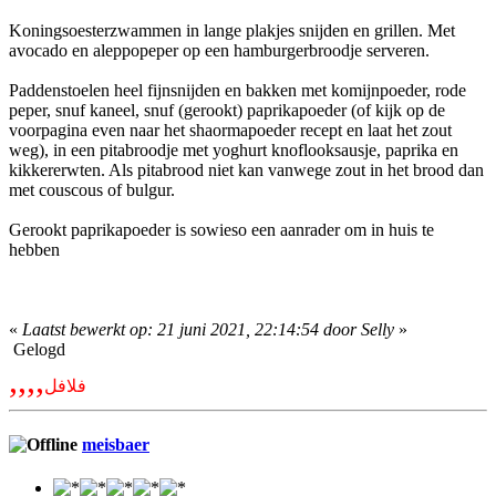
Koningsoesterzwammen in lange plakjes snijden en grillen. Met
avocado en aleppopeper op een hamburgerbroodje serveren.
Paddenstoelen heel fijnsnijden en bakken met komijnpoeder, rode
peper, snuf kaneel, snuf (gerookt) paprikapoeder (of kijk op de
voorpagina even naar het shaormapoeder recept en laat het zout
weg), in een pitabroodje met yoghurt knoflooksausje, paprika en
kikkererwten. Als pitabrood niet kan vanwege zout in het brood dan
met couscous of bulgur.
Gerookt paprikapoeder is sowieso een aanrader om in huis te
hebben
«
Laatst bewerkt op: 21 juni 2021, 22:14:54 door Selly
»
Gelogd
,,,,
فلافل
meisbaer