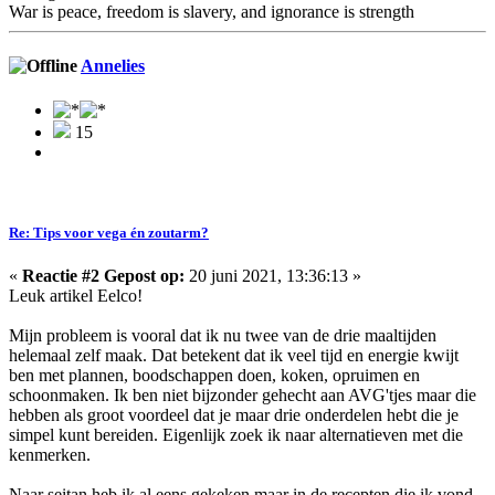
War is peace, freedom is slavery, and ignorance is strength
Annelies
15
Re: Tips voor vega én zoutarm?
«
Reactie #2 Gepost op:
20 juni 2021, 13:36:13 »
Leuk artikel Eelco!
Mijn probleem is vooral dat ik nu twee van de drie maaltijden
helemaal zelf maak. Dat betekent dat ik veel tijd en energie kwijt
ben met plannen, boodschappen doen, koken, opruimen en
schoonmaken. Ik ben niet bijzonder gehecht aan AVG'tjes maar die
hebben als groot voordeel dat je maar drie onderdelen hebt die je
simpel kunt bereiden. Eigenlijk zoek ik naar alternatieven met die
kenmerken.
Naar seitan heb ik al eens gekeken maar in de recepten die ik vond