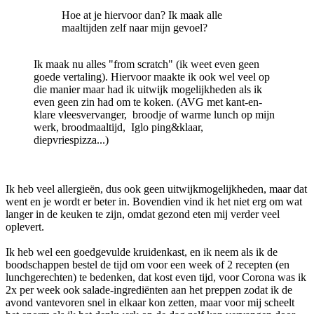
Hoe at je hiervoor dan? Ik maak alle
maaltijden zelf naar mijn gevoel?
Ik maak nu alles "from scratch" (ik weet even geen
goede vertaling). Hiervoor maakte ik ook wel veel op
die manier maar had ik uitwijk mogelijkheden als ik
even geen zin had om te koken. (AVG met kant-en-
klare vleesvervanger, broodje of warme lunch op mijn
werk, broodmaaltijd, Iglo ping&klaar,
diepvriespizza...)
Ik heb veel allergieën, dus ook geen uitwijkmogelijkheden, maar dat
went en je wordt er beter in. Bovendien vind ik het niet erg om wat
langer in de keuken te zijn, omdat gezond eten mij verder veel
oplevert.
Ik heb wel een goedgevulde kruidenkast, en ik neem als ik de
boodschappen bestel de tijd om voor een week of 2 recepten (en
lunchgerechten) te bedenken, dat kost even tijd, voor Corona was ik
2x per week ook salade-ingrediënten aan het preppen zodat ik de
avond vantevoren snel in elkaar kon zetten, maar voor mij scheelt