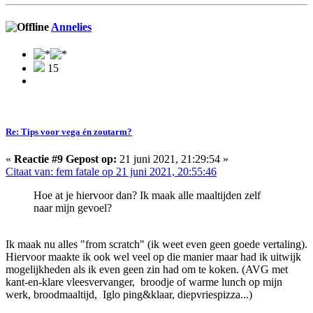
Annelies
15
Re: Tips voor vega én zoutarm?
«
Reactie #9 Gepost op:
21 juni 2021, 21:29:54 »
Citaat van: fem fatale op 21 juni 2021, 20:55:46
Hoe at je hiervoor dan? Ik maak alle maaltijden zelf
naar mijn gevoel?
Ik maak nu alles "from scratch" (ik weet even geen goede vertaling).
Hiervoor maakte ik ook wel veel op die manier maar had ik uitwijk
mogelijkheden als ik even geen zin had om te koken. (AVG met
kant-en-klare vleesvervanger, broodje of warme lunch op mijn
werk, broodmaaltijd, Iglo ping&klaar, diepvriespizza...)