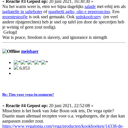
«
Reactie #3 Gepost op:
20 juni 2021, 16:30:30 »
Nu het warm weer is, eten we bijna dagelijks
salade
met erbij iets als
tagliatelle in salieboter
of
spaghetti aglio, olio e peperoncino
. Een
groentestoofje
is ook snel gemaakt. Ook
spitskoolcurry
(en veel
andere rijstgerechten) heb je snel op tafel (en door de specerijen heb
je weinig of geen zout nodig).
Gelogd
War is peace, freedom is slavery, and ignorance is strength
meisbaer
6.053
Re: Tips voor vega én zoutarm?
«
Reactie #4 Gepost op:
20 juni 2021, 22:52:08 »
Misschien is het boek van Joke Boon ook iets, De vega optie?
Daarin staan allemaal recepten voor o.a. vegaburgers, die je dan kan
aanpassen zonder zout.
https://www.vegatopia.com/vega/producten/kookboeken/14338-de-