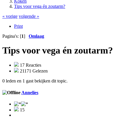
Koken
Tips voor vega én zoutarm?
« vorige
volgende »
Print
Pagina's: [
1
]
Omlaag
Tips voor vega én zoutarm?
17 Reacties
21171 Gelezen
0 leden en 1 gast bekijken dit topic.
Annelies
15