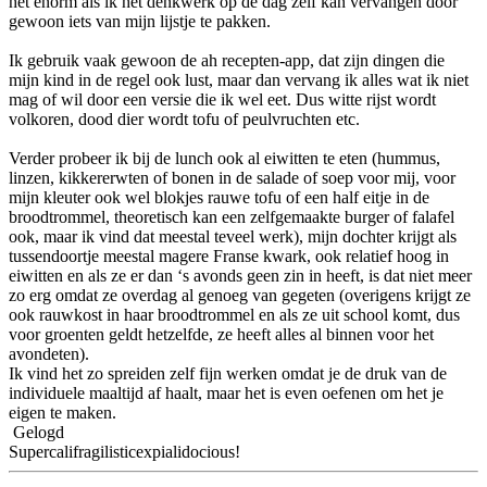
het enorm als ik het denkwerk op de dag zelf kan vervangen door
gewoon iets van mijn lijstje te pakken.
Ik gebruik vaak gewoon de ah recepten-app, dat zijn dingen die
mijn kind in de regel ook lust, maar dan vervang ik alles wat ik niet
mag of wil door een versie die ik wel eet. Dus witte rijst wordt
volkoren, dood dier wordt tofu of peulvruchten etc.
Verder probeer ik bij de lunch ook al eiwitten te eten (hummus,
linzen, kikkererwten of bonen in de salade of soep voor mij, voor
mijn kleuter ook wel blokjes rauwe tofu of een half eitje in de
broodtrommel, theoretisch kan een zelfgemaakte burger of falafel
ook, maar ik vind dat meestal teveel werk), mijn dochter krijgt als
tussendoortje meestal magere Franse kwark, ook relatief hoog in
eiwitten en als ze er dan ‘s avonds geen zin in heeft, is dat niet meer
zo erg omdat ze overdag al genoeg van gegeten (overigens krijgt ze
ook rauwkost in haar broodtrommel en als ze uit school komt, dus
voor groenten geldt hetzelfde, ze heeft alles al binnen voor het
avondeten).
Ik vind het zo spreiden zelf fijn werken omdat je de druk van de
individuele maaltijd af haalt, maar het is even oefenen om het je
eigen te maken.
Gelogd
Supercalifragilisticexpialidocious!