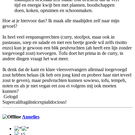
tijd en energie kwijt ben met plannen, boodschappen
doen, koken, opruimen en schoonmaken.
Hoe at je hiervoor dan? Ik maak alle maaltijden zelf naar mijn
gevoel?
In heel veel eenpansgerechten (curry, stoofpot, maar ook in
pastasaus, soep en salade en met een beetje goede wil zelfs risotto
enzo) kun je gewoon een blik peulvruchten (ah heeft een lijn zonder
toegevoegd zout) toevoegen. Tofu doet het prima in de curry, in
andere dingen vraagt het wat meer.
Ik denk dat de kant en klare vleesvervangers allemaal toegevoegd
zout hebben helaas (ik heb een jong kind en probeer haar niet teveel
zout te geven), maar peulvruchten kunnen sowieso, tofu, tempeh,
noten en als je niet vegan eet zou ei volgens mij ook moeten
kunnen?
Gelogd
Supercalifragilisticexpialidocious!
Annelies
15