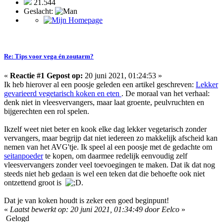
21.544
Geslacht:
Re: Tips voor vega én zoutarm?
«
Reactie #1 Gepost op:
20 juni 2021, 01:24:53 »
Ik heb hierover al een poosje geleden een artikel geschreven:
Lekker
gevarieerd vegetarisch koken en eten
. De moraal van het verhaal:
denk niet in vleesvervangers, maar laat groente, peulvruchten en
bijgerechten een rol spelen.
Ikzelf weet niet beter en kook elke dag lekker vegetarisch zonder
vervangers, maar begrijp dat niet iedereen zo makkelijk afscheid kan
nemen van het AVG'tje. Ik speel al een poosje met de gedachte om
seitanpoeder
te kopen, om daarmee redelijk eenvoudig zelf
vleesvervangers zonder veel toevoegingen te maken. Dat ik dat nog
steeds niet heb gedaan is wel een teken dat die behoefte ook niet
ontzettend groot is
.
Dat je van koken houdt is zeker een goed beginpunt!
«
Laatst bewerkt op: 20 juni 2021, 01:34:49 door Eelco
»
Gelogd