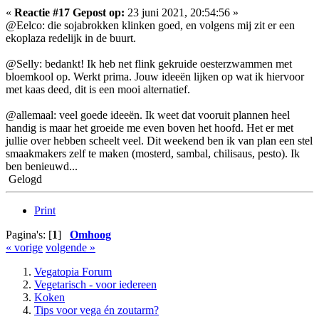
«
Reactie #17 Gepost op:
23 juni 2021, 20:54:56 »
@Eelco: die sojabrokken klinken goed, en volgens mij zit er een
ekoplaza redelijk in de buurt.
@Selly: bedankt! Ik heb net flink gekruide oesterzwammen met
bloemkool op. Werkt prima. Jouw ideeën lijken op wat ik hiervoor
met kaas deed, dit is een mooi alternatief.
@allemaal: veel goede ideeën. Ik weet dat vooruit plannen heel
handig is maar het groeide me even boven het hoofd. Het er met
jullie over hebben scheelt veel. Dit weekend ben ik van plan een stel
smaakmakers zelf te maken (mosterd, sambal, chilisaus, pesto). Ik
ben benieuwd...
Gelogd
Print
Pagina's: [
1
]
Omhoog
« vorige
volgende »
Vegatopia Forum
Vegetarisch - voor iedereen
Koken
Tips voor vega én zoutarm?