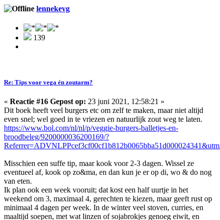
lennekevg
139
Re: Tips voor vega én zoutarm?
«
Reactie #16 Gepost op:
23 juni 2021, 12:58:21 »
Dit boek heeft veel burgers etc om zelf te maken, maar niet altijd
even snel; wel goed in te vriezen en natuurlijk zout weg te laten.
https://www.bol.com/nl/nl/p/veggie-burgers-balletjes-en-
broodbeleg/9200000036200169/?
Referrer=ADVNLPPcef3cf00cf1b812b0065bba51d000024341&utm_
Misschien een suffe tip, maar kook voor 2-3 dagen. Wissel ze
eventueel af, kook op zo&ma, en dan kun je er op di, wo & do nog
van eten.
Ik plan ook een week vooruit; dat kost een half uurtje in het
weekend om 3, maximaal 4, gerechten te kiezen, maar geeft rust op
minimaal 4 dagen per week. In de winter veel stoven, curries, en
maaltijd soepen, met wat linzen of sojabrokjes genoeg eiwit, en