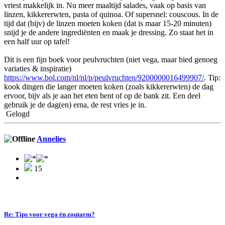
vriest makkelijk in. Nu meer maaltijd salades, vaak op basis van
linzen, kikkererwten, pasta of quinoa. Of supersnel: couscous. In de
tijd dat (bijv) de linzen moeten koken (dat is maar 15-20 minuten)
snijd je de andere ingrediënten en maak je dressing. Zo staat het in
een half uur op tafel!
Dit is een fijn boek voor peulvruchten (niet vega, maar bied genoeg
variaties & inspiratie)
https://www.bol.com/nl/nl/p/peulvruchten/9200000016499907/
. Tip:
kook dingen die langer moeten koken (zoals kikkererwten) de dag
ervoor, bijv als je aan het eten bent of op de bank zit. Een deel
gebruik je de dag(en) erna, de rest vries je in.
Gelogd
Annelies
15
Re: Tips voor vega én zoutarm?