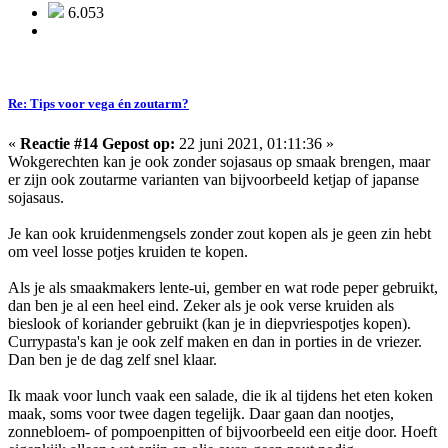
6.053
Re: Tips voor vega én zoutarm?
«
Reactie #14 Gepost op:
22 juni 2021, 01:11:36 »
Wokgerechten kan je ook zonder sojasaus op smaak brengen, maar
er zijn ook zoutarme varianten van bijvoorbeeld ketjap of japanse
sojasaus.
Je kan ook kruidenmengsels zonder zout kopen als je geen zin hebt
om veel losse potjes kruiden te kopen.
Als je als smaakmakers lente-ui, gember en wat rode peper gebruikt,
dan ben je al een heel eind. Zeker als je ook verse kruiden als
bieslook of koriander gebruikt (kan je in diepvriespotjes kopen).
Currypasta's kan je ook zelf maken en dan in porties in de vriezer.
Dan ben je de dag zelf snel klaar.
Ik maak voor lunch vaak een salade, die ik al tijdens het eten koken
maak, soms voor twee dagen tegelijk. Daar gaan dan nootjes,
zonnebloem- of pompoenpitten of bijvoorbeeld een eitje door. Hoeft