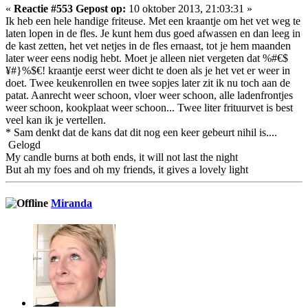
«
Reactie #553 Gepost op:
10 oktober 2013, 21:03:31 »
Ik heb een hele handige friteuse. Met een kraantje om het vet weg te
laten lopen in de fles. Je kunt hem dus goed afwassen en dan leeg in
de kast zetten, het vet netjes in de fles ernaast, tot je hem maanden
later weer eens nodig hebt. Moet je alleen niet vergeten dat %#€$
¥#}%$€! kraantje eerst weer dicht te doen als je het vet er weer in
doet. Twee keukenrollen en twee sopjes later zit ik nu toch aan de
patat. Aanrecht weer schoon, vloer weer schoon, alle ladenfrontjes
weer schoon, kookplaat weer schoon... Twee liter frituurvet is best
veel kan ik je vertellen.
* Sam denkt dat de kans dat dit nog een keer gebeurt nihil is....
Gelogd
My candle burns at both ends, it will not last the night
But ah my foes and oh my friends, it gives a lovely light
Miranda