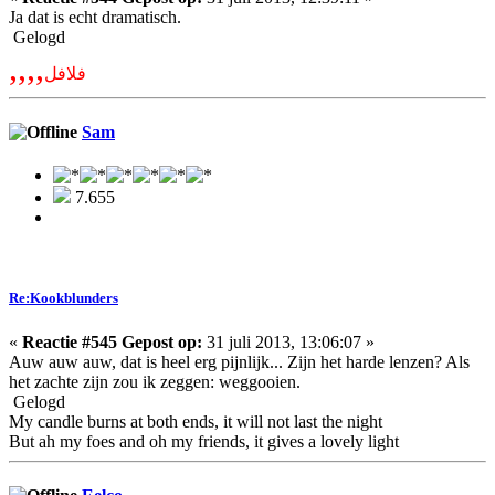
Ja dat is echt dramatisch.
Gelogd
,,,,
فلافل
Sam
7.655
Re:Kookblunders
«
Reactie #545 Gepost op:
31 juli 2013, 13:06:07 »
Auw auw auw, dat is heel erg pijnlijk... Zijn het harde lenzen? Als
het zachte zijn zou ik zeggen: weggooien.
Gelogd
My candle burns at both ends, it will not last the night
But ah my foes and oh my friends, it gives a lovely light