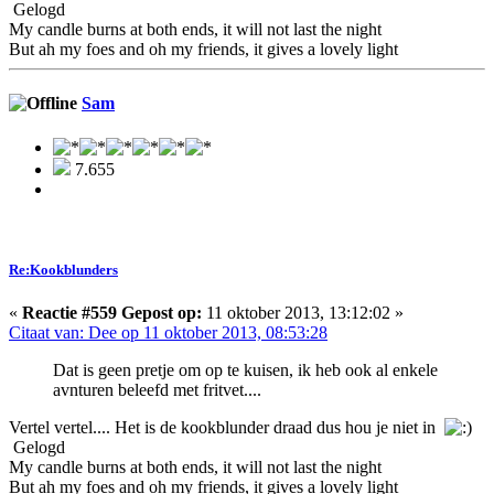
Gelogd
My candle burns at both ends, it will not last the night
But ah my foes and oh my friends, it gives a lovely light
Sam
7.655
Re:Kookblunders
«
Reactie #559 Gepost op:
11 oktober 2013, 13:12:02 »
Citaat van: Dee op 11 oktober 2013, 08:53:28
Dat is geen pretje om op te kuisen, ik heb ook al enkele
avnturen beleefd met fritvet....
Vertel vertel.... Het is de kookblunder draad dus hou je niet in
Gelogd
My candle burns at both ends, it will not last the night
But ah my foes and oh my friends, it gives a lovely light