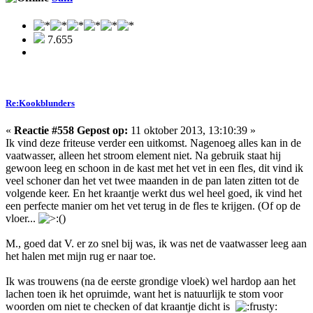
7.655
Re:Kookblunders
«
Reactie #558 Gepost op:
11 oktober 2013, 13:10:39 »
Ik vind deze friteuse verder een uitkomst. Nagenoeg alles kan in de
vaatwasser, alleen het stroom element niet. Na gebruik staat hij
gewoon leeg en schoon in de kast met het vet in een fles, dit vind ik
veel schoner dan het vet twee maanden in de pan laten zitten tot de
volgende keer. En het kraantje werkt dus wel heel goed, ik vind het
een perfecte manier om het vet terug in de fles te krijgen. (Of op de
vloer...
)
M., goed dat V. er zo snel bij was, ik was net de vaatwasser leeg aan
het halen met mijn rug er naar toe.
Ik was trouwens (na de eerste grondige vloek) wel hardop aan het
lachen toen ik het opruimde, want het is natuurlijk te stom voor
woorden om niet te checken of dat kraantje dicht is