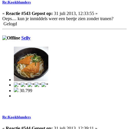
Re:Kookblunders
«
Reactie #543 Gepost op:
31 juli 2013, 12:33:55 »
Oeps.... kun je inmiddels weer een beetje zien zonder tranen?
Gelogd
Selly
30.799
Re:Kookblunders
«
Reactie #544 Gepost op:
31 juli 2013, 12:39:11 »