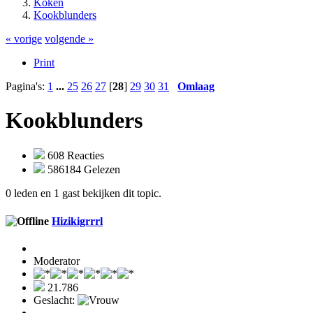
Koken
Kookblunders
« vorige
volgende »
Print
Pagina's:
1
...
25
26
27
[
28
]
29
30
31
Omlaag
Kookblunders
608 Reacties
586184 Gelezen
0 leden en 1 gast bekijken dit topic.
Hizikigrrrl
Moderator
21.786
Geslacht: