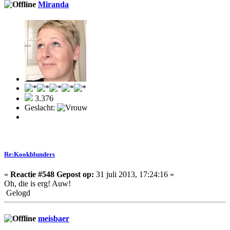
Miranda
3.376
Geslacht:
Re:Kookblunders
«
Reactie #548 Gepost op:
31 juli 2013, 17:24:16 »
Oh, die is erg! Auw!
Gelogd
meisbaer