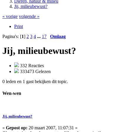
Dieren, natuur & milieu
Jij, milieubewust?
« vorige
volgende »
Print
Pagina's: [
1
]
2
3
4
...
17
Omlaag
Jij, milieubewust?
332 Reacties
333473 Gelezen
0 leden en 1 gast bekijken dit topic.
Wen-wen
Jij, milieubewust?
«
Gepost op:
20 maart 2007, 11:07:31 »