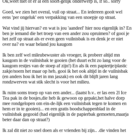
Ok,weet niet of er al een soort-gelijk onderwerp is, if so.. sorry
Goed, we zien het overal, vuil op straat... En iedereen gooit wel
eens 'per ongeluk' een verpakking van een snoepje op straat.
Wat vind jij hiervan? en wat is jou 'aandeel' hier nou eigenlijk in? En
ben je iemand die het troep van een ander zou opruimen? of gooi je
het zelf op straat als er even geen vuilnisbak is en denk je er niet
over na? en waar beland jou kaugom
Ik ben zelf wel mileubewuster als vroeger, ik probeer altijd mn
kaugom in de vuilnisbak te gooien (het duurt echt zo lang voor de
kaugom restjes van de stoep af zijn!) En als ik een papiertje/plastic
zakje/noem het maar op heb, gooi ik het ook altijd in de vuilnisbak
(en anders hou ik het in mn jaszak) en ook dit blijft jaren lang
rondzwerven wat stik slecht is voor het milieu.
Ik ruim soms troep op van een ander... (laatst b.v.. er las een 2l Ice
Tea pak in de bosjes,die heb ik gewoon op gepakt,het halve dorp
mee rondgelopen om ein-de-lijk een vuilnisbak tegen te komen en
hem er in te gooien)... en een gratis boodschappenblad in de
vuilnisbak gegooid (had eigenlijk in de papierbak gemoeten,maarja
beter daar dan op straat?)
Ik zal dit niet zo snel doen als er vrienden bij zijn.. .die vinden het