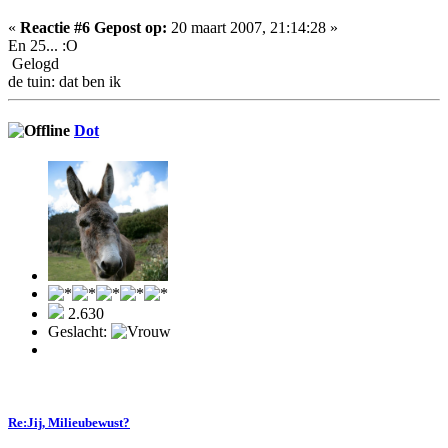
«
Reactie #6 Gepost op:
20 maart 2007, 21:14:28 »
En 25... :O
Gelogd
de tuin: dat ben ik
Dot
2.630
Geslacht:
Re:Jij, Milieubewust?