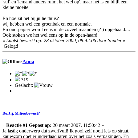
'suf' en 'iemand anders ruimt het wel op'. maar het is en blijft een
kleine moeite.
En hoe zit het bij jullie thuis?
wij hebben wel een groenbak en een normale.
En oud-papier wordt eens in de zoveel maanden (? ) opgehaald....
Ook stoken we het wel eens op in de open-haard.
«
Laatst bewerkt op: 28 oktober 2009, 08:42:06 door Sander
»
Gelogd
Anna
319
Geslacht:
Re:Jij, Milieubewust?
«
Reactie #1 Gepost op:
20 maart 2007, 11:50:42 »
Ja lastig onderwerp dat zwerfvuil! Ik gooi zelf nooit iets op straat,
kauwgom doet er inderdaad jaren over net zoals verpakingen. En