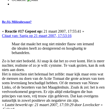
Re:Jij, Milieubewust?
«
Reactie #17 Gepost op:
21 maart 2007, 17:55:41 »
Citaat van: Sanja op 21 maart 2007, 17:53:16
Maar dat maakt het nog niet minder flauw om iemand
die idealen heeft zo denigrerend en hooghartig te
behandelen.
Zo is het niet bedoeld. Al snap ik dat het zo over komt. Het is meer
nuchter, realisme of zo je wilt: cynisme. Te vaak gezien, kan ik ook
niets aan doen.
Het is misschien niet helemaal het zelfde: maar kijk maar eens wat
de mensen nu doen van de Actie Tomaat die grote acteurs van toen
soms levenslang beschadigd hebben. Of de mensen van Nieuw
Links, of de bezetters van het Maagdenhuis. Zoals ik zei: het is een
veelvoorkomend gegeven. Er zijn altijd enkelingen die hun
principes van toen, vrij trouw zijn gebleven. Dat kan overigens
natuurlijk in zowel positieve als negatieve zin zijn.
«
Laatst bewerkt op: 21 maart 2007, 17:59:29 door Lovelocker
»