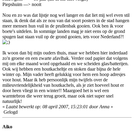
Piepshuim ---> nooit
Nou en zo was dat lijstje nog wel langer en dat liet mij wel even stil
staan, ik denk dat als ze nou van dat soort posters in de stad hangen
meer mensen hun vuil in de prullenbak gooien. Ook ben ik voor
boete's uitdelen. In sommige landen mag je niet eens op de grond
spugen laat staan vuil op de grond gooien, iets voor Nederland?!
Ik woon dan bij mijn ouders thuis, maar we hebben hier inderdaad
zo'n groene en een zwarte afavlbak. Verder oud papier dat volgens
mij om elke maand word opgehaald en we scheiden glas/batterijen.
Ook wij hebben een houtkacheltje en stoken daar bijna de hele
winter op. Mijn vader heeft gelukkig voor hem een hoop adresjes
voor hout. Maar ik heb persoonlijk mijn twijfels over de
milieuvriendelijkheid van houtkachels, als je ziet hoeveel hout er
door heen vliegt in een winter!! Maargoed het is wel een
warmtebron die weer terug groeit, maar ook niet super snel
natuurlijk!
«
Laatst bewerkt op: 08 april 2007, 15:23:01 door Anna
»
Gelogd
Aiko