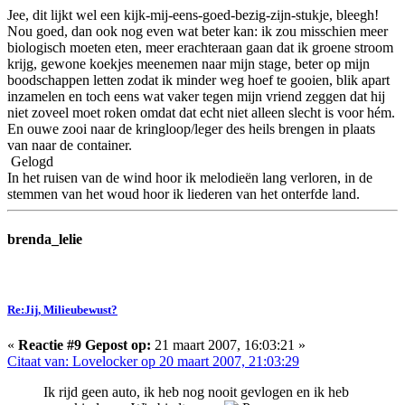
Jee, dit lijkt wel een kijk-mij-eens-goed-bezig-zijn-stukje, bleegh!
Nou goed, dan ook nog even wat beter kan: ik zou misschien meer
biologisch moeten eten, meer erachteraan gaan dat ik groene stroom
krijg, gewone koekjes meenemen naar mijn stage, beter op mijn
boodschappen letten zodat ik minder weg hoef te gooien, blik apart
inzamelen en toch eens wat vaker tegen mijn vriend zeggen dat hij
niet zoveel moet roken omdat dat echt niet alleen slecht is voor hém.
En ouwe zooi naar de kringloop/leger des heils brengen in plaats
van naar de container.
Gelogd
In het ruisen van de wind hoor ik melodieën lang verloren, in de
stemmen van het woud hoor ik liederen van het onterfde land.
brenda_lelie
Re:Jij, Milieubewust?
«
Reactie #9 Gepost op:
21 maart 2007, 16:03:21 »
Citaat van: Lovelocker op 20 maart 2007, 21:03:29
Ik rijd geen auto, ik heb nog nooit gevlogen en ik heb