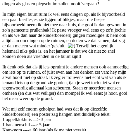
dingen als glas en piepschuim zullen nooit 'vergaan'!
In mijn eigen buurt ruim ik wel eens dingen op, als ik bijvoorbeeld
een paar bierflesjes zie liggen of blikjes, maar die flesjes
bijvoorbeeld neem ik niet mee naar huis, die gooi ik dan gewoon in
zo'n gemeente prullenbak! Ik paste vroeger wel eens op zo'n jochie
en als we dan naar de kinderboerderij gingen moedigde ik hem ook
altijd aan om dingen op te ruimen, en deden we dat samen, dat zag
er dan meteen wat minder 'gek'uit.
Terwijl het eigenlijk
helemaal niks geks is. en het jammer is dat we dit niet zo snel
zouden doen als vrienden in de buurt zijn!!
Ik denk ook dat als jij iets opruimt je andere mensen ook aanmoedigt
om iets op te ruimen, of juist even aan het denken zet van: hey mijn
afval hoort niet op straat. Ik zeg er trouwens niet echt wat van als ik
iemand iets op de grond zie gooien, tjah je weet toch niet wat er
tegenwoordig allemaal kan gebeuren. Staan er meerdere mensen
omheen (en dus wat veiliger) dan mompel ik wel eens: ja hoor, gooi
het maar weer op de grond.
Wat mij zelf enorm geholpen had was dat ik op diezelfde
kinderboerderij een poster zag hangen met duidelijke tekst:
1 appelklokhuis ---> 3 jaar
1 bananenschil ---> 5 jaar
Kauwgom ----> 60 jaar (als ik me niet vergis)