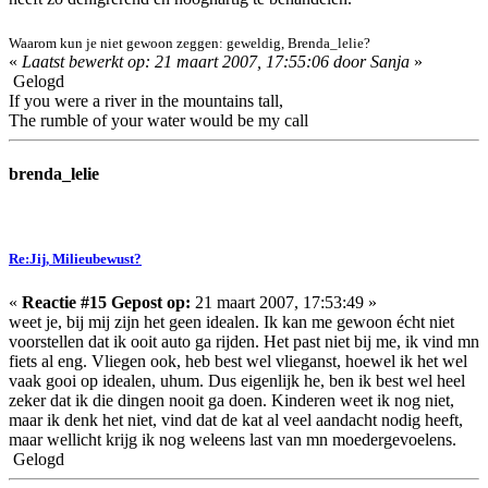
Waarom kun je niet gewoon zeggen: geweldig, Brenda_lelie?
«
Laatst bewerkt op: 21 maart 2007, 17:55:06 door Sanja
»
Gelogd
If you were a river in the mountains tall,
The rumble of your water would be my call
brenda_lelie
Re:Jij, Milieubewust?
«
Reactie #15 Gepost op:
21 maart 2007, 17:53:49 »
weet je, bij mij zijn het geen idealen. Ik kan me gewoon écht niet
voorstellen dat ik ooit auto ga rijden. Het past niet bij me, ik vind mn
fiets al eng. Vliegen ook, heb best wel vlieganst, hoewel ik het wel
vaak gooi op idealen, uhum. Dus eigenlijk he, ben ik best wel heel
zeker dat ik die dingen nooit ga doen. Kinderen weet ik nog niet,
maar ik denk het niet, vind dat de kat al veel aandacht nodig heeft,
maar wellicht krijg ik nog weleens last van mn moedergevoelens.
Gelogd