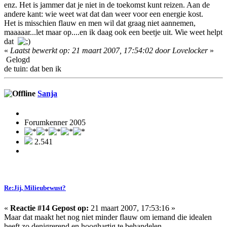
enz. Het is jammer dat je niet in de toekomst kunt reizen. Aan de
andere kant: wie weet wat dat dan weer voor een energie kost.
Het is misschien flauw en men wil dat graag niet aannemen,
maaaaar...let maar op....en ik daag ook een beetje uit. Wie weet helpt
dat
«
Laatst bewerkt op: 21 maart 2007, 17:54:02 door Lovelocker
»
Gelogd
de tuin: dat ben ik
Sanja
Forumkenner 2005
2.541
Re:Jij, Milieubewust?
«
Reactie #14 Gepost op:
21 maart 2007, 17:53:16 »
Maar dat maakt het nog niet minder flauw om iemand die idealen
heeft zo denigrerend en hooghartig te behandelen.