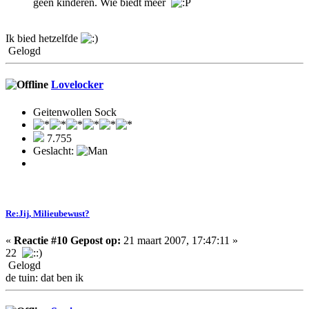
geen kinderen. Wie biedt meer
Ik bied hetzelfde
Gelogd
Lovelocker
Geitenwollen Sock
7.755
Geslacht:
Re:Jij, Milieubewust?
«
Reactie #10 Gepost op:
21 maart 2007, 17:47:11 »
22
Gelogd
de tuin: dat ben ik