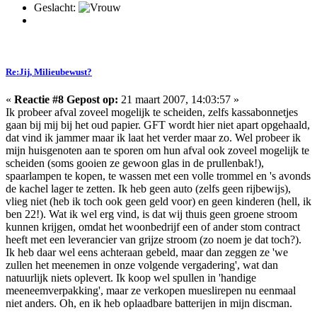
Geslacht:
Re:Jij, Milieubewust?
«
Reactie #8 Gepost op:
21 maart 2007, 14:03:57 »
Ik probeer afval zoveel mogelijk te scheiden, zelfs kassabonnetjes
gaan bij mij bij het oud papier. GFT wordt hier niet apart opgehaald,
dat vind ik jammer maar ik laat het verder maar zo. Wel probeer ik
mijn huisgenoten aan te sporen om hun afval ook zoveel mogelijk te
scheiden (soms gooien ze gewoon glas in de prullenbak!),
spaarlampen te kopen, te wassen met een volle trommel en 's avonds
de kachel lager te zetten. Ik heb geen auto (zelfs geen rijbewijs),
vlieg niet (heb ik toch ook geen geld voor) en geen kinderen (hell, ik
ben 22!). Wat ik wel erg vind, is dat wij thuis geen groene stroom
kunnen krijgen, omdat het woonbedrijf een of ander stom contract
heeft met een leverancier van grijze stroom (zo noem je dat toch?).
Ik heb daar wel eens achteraan gebeld, maar dan zeggen ze 'we
zullen het meenemen in onze volgende vergadering', wat dan
natuurlijk niets oplevert. Ik koop wel spullen in 'handige
meeneemverpakking', maar ze verkopen mueslirepen nu eenmaal
niet anders. Oh, en ik heb oplaadbare batterijen in mijn discman.