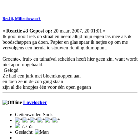
Re:Jij, Milieubewust?
«
Reactie #3 Gepost op:
20 maart 2007, 20:01:01 »
Ik gooi nooit iets op straat en neem altijd mijn eigen tas mee als ik
boodschappen ga doen. Papier en glas spaar ik netjes op om me
vervolgens een hernia te sjouwen richting dumppunt.
Groente-, fruit- en tuinafval scheiden heeft hier geen zin, want wordt
niet apart opgehaald.
Gelogd
Ze had een jurk met bloemknoppen aan
en toen ze in de zon ging staan
zijn al die knopjes één voor één open gegaan
Lovelocker
Geitenwollen Sock
7.755
Geslacht: