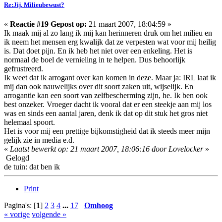
Re:Jij, Milieubewust?
«
Reactie #19 Gepost op:
21 maart 2007, 18:04:59 »
Ik maak mij al zo lang ik mij kan herinneren druk om het milieu en
ik neem het mensen erg kwalijk dat ze verpesten wat voor mij heilig
is. Dat doet pijn. En ik heb het niet over een enkeling. Het is
normaal de boel de vernieling in te helpen. Dus behoorlijk
gefrustreerd.
Ik weet dat ik arrogant over kan komen in deze. Maar ja: IRL laat ik
mij dan ook nauwelijks over dit soort zaken uit, wijselijk. En
arrogantie kan een soort van zelfbescherming zijn, he. Ik ben ook
best onzeker. Vroeger dacht ik vooral dat er een steekje aan mij los
was en sinds een aantal jaren, denk ik dat op dit stuk het gros niet
helemaal spoort.
Het is voor mij een prettige bijkomstigheid dat ik steeds meer mijn
gelijk zie in media e.d.
«
Laatst bewerkt op: 21 maart 2007, 18:06:16 door Lovelocker
»
Gelogd
de tuin: dat ben ik
Print
Pagina's: [
1
]
2
3
4
...
17
Omhoog
« vorige
volgende »