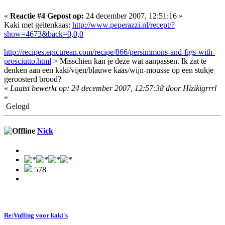
«
Reactie #4 Gepost op:
24 december 2007, 12:51:16 »
Kaki met geitenkaas:
http://www.peperazzi.nl/recept/?
show=4673&back=0,0,0
http://recipes.epicurean.com/recipe/866/persimmons-and-figs-with-
prosciutto.html
> Misschien kan je deze wat aanpassen. Ik zat te
denken aan een kaki/vijen/blauwe kaas/wijn-mousse op een stukje
geroosterd brood?
«
Laatst bewerkt op: 24 december 2007, 12:57:38 door Hizikigrrrl
»
Gelogd
Nick
578
Re:Vulling voor kaki's