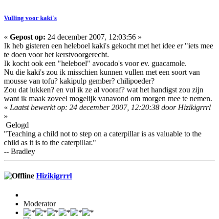
Vulling voor kaki's
«
Gepost op:
24 december 2007, 12:03:56 »
Ik heb gisteren een heleboel kaki's gekocht met het idee er "iets mee
te doen voor het kerstvoorgerecht.
Ik kocht ook een "heleboel" avocado's voor ev. guacamole.
Nu die kaki's zou ik misschien kunnen vullen met een soort van
mousse van tofu? kakipulp gember? chilipoeder?
Zou dat lukken? en vul ik ze al vooraf? wat het handigst zou zijn
want ik maak zoveel mogelijk vanavond om morgen mee te nemen.
«
Laatst bewerkt op: 24 december 2007, 12:20:38 door Hizikigrrrl
»
Gelogd
"Teaching a child not to step on a caterpillar is as valuable to the
child as it is to the caterpillar."
-- Bradley
Hizikigrrrl
Moderator