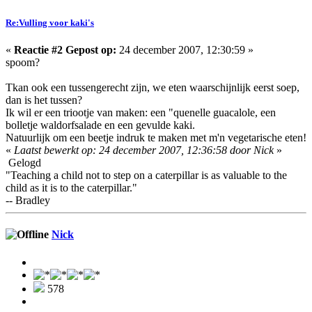
Re:Vulling voor kaki's
«
Reactie #2 Gepost op:
24 december 2007, 12:30:59 »
spoom?
Tkan ook een tussengerecht zijn, we eten waarschijnlijk eerst soep,
dan is het tussen?
Ik wil er een triootje van maken: een "quenelle guacalole, een
bolletje waldorfsalade en een gevulde kaki.
Natuurlijk om een beetje indruk te maken met m'n vegetarische eten!
«
Laatst bewerkt op: 24 december 2007, 12:36:58 door Nick
»
Gelogd
"Teaching a child not to step on a caterpillar is as valuable to the
child as it is to the caterpillar."
-- Bradley
Nick
578