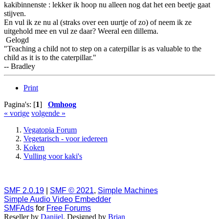
kakibinnenste : lekker ik hoop nu alleen nog dat het een beetje gaat
stijven.
En vul ik ze nu al (straks over een uurtje of zo) of neem ik ze
uitgehold mee en vul ze daar? Weeral een dillema.
Gelogd
"Teaching a child not to step on a caterpillar is as valuable to the
child as it is to the caterpillar."
-- Bradley
Print
Pagina's: [
1
]
Omhoog
« vorige
volgende »
Vegatopia Forum
Vegetarisch - voor iedereen
Koken
Vulling voor kaki's
SMF 2.0.19
|
SMF © 2021
,
Simple Machines
Simple Audio Video Embedder
SMFAds
for
Free Forums
Reseller by
Daniiel
. Designed by
Brian