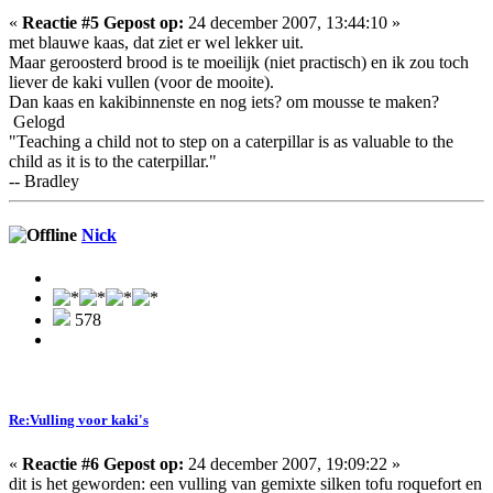
«
Reactie #5 Gepost op:
24 december 2007, 13:44:10 »
met blauwe kaas, dat ziet er wel lekker uit.
Maar geroosterd brood is te moeilijk (niet practisch) en ik zou toch
liever de kaki vullen (voor de mooite).
Dan kaas en kakibinnenste en nog iets? om mousse te maken?
Gelogd
"Teaching a child not to step on a caterpillar is as valuable to the
child as it is to the caterpillar."
-- Bradley
Nick
578
Re:Vulling voor kaki's
«
Reactie #6 Gepost op:
24 december 2007, 19:09:22 »
dit is het geworden: een vulling van gemixte silken tofu roquefort en