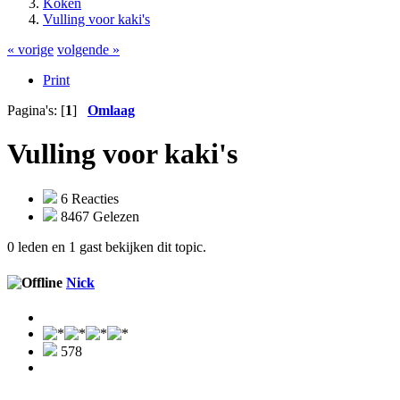
Koken
Vulling voor kaki's
« vorige
volgende »
Print
Pagina's: [
1
]
Omlaag
Vulling voor kaki's
6 Reacties
8467 Gelezen
0 leden en 1 gast bekijken dit topic.
Nick
578