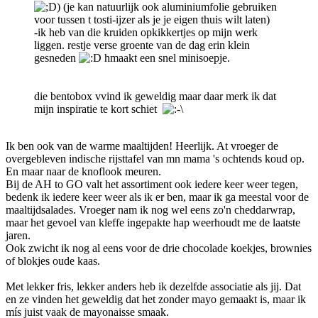
) (je kan natuurlijk ook aluminiumfolie gebruiken
voor tussen t tosti-ijzer als je je eigen thuis wilt laten)
-ik heb van die kruiden opkikkertjes op mijn werk
liggen. restje verse groente van de dag erin klein
gesneden
hmaakt een snel minisoepje.
die bentobox vvind ik geweldig maar daar merk ik dat
mijn inspiratie te kort schiet
Ik ben ook van de warme maaltijden! Heerlijk. At vroeger de
overgebleven indische rijsttafel van mn mama 's ochtends koud op.
En maar naar de knoflook meuren.
Bij de AH to GO valt het assortiment ook iedere keer weer tegen,
bedenk ik iedere keer weer als ik er ben, maar ik ga meestal voor de
maaltijdsalades. Vroeger nam ik nog wel eens zo'n cheddarwrap,
maar het gevoel van kleffe ingepakte hap weerhoudt me de laatste
jaren.
Ook zwicht ik nog al eens voor de drie chocolade koekjes, brownies
of blokjes oude kaas.
Met lekker fris, lekker anders heb ik dezelfde associatie als jij. Dat
en ze vinden het geweldig dat het zonder mayo gemaakt is, maar ik
mís juist vaak de mayonaisse smaak.