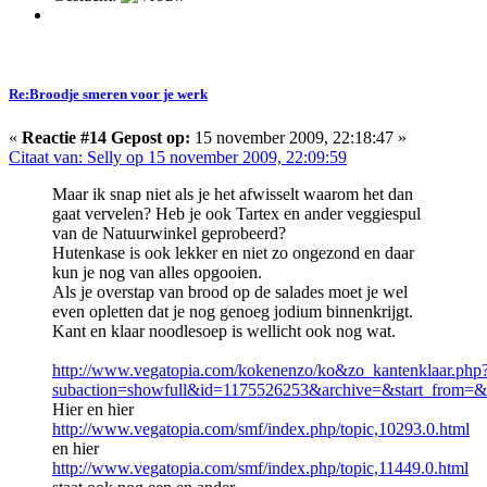
Re:Broodje smeren voor je werk
«
Reactie #14 Gepost op:
15 november 2009, 22:18:47 »
Citaat van: Selly op 15 november 2009, 22:09:59
Maar ik snap niet als je het afwisselt waarom het dan
gaat vervelen? Heb je ook Tartex en ander veggiespul
van de Natuurwinkel geprobeerd?
Hutenkase is ook lekker en niet zo ongezond en daar
kun je nog van alles opgooien.
Als je overstap van brood op de salades moet je wel
even opletten dat je nog genoeg jodium binnenkrijgt.
Kant en klaar noodlesoep is wellicht ook nog wat.
http://www.vegatopia.com/kokenenzo/ko&zo_kantenklaar.php
subaction=showfull&id=1175526253&archive=&start_from=
Hier en hier
http://www.vegatopia.com/smf/index.php/topic,10293.0.html
en hier
http://www.vegatopia.com/smf/index.php/topic,11449.0.html