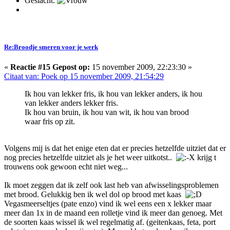
Geslacht:
Re:Broodje smeren voor je werk
«
Reactie #15 Gepost op:
15 november 2009, 22:23:30 »
Citaat van: Poek op 15 november 2009, 21:54:29
Ik hou van lekker fris, ik hou van lekker anders, ik hou
van lekker anders lekker fris.
Ik hou van bruin, ik hou van wit, ik hou van brood
waar fris op zit.
Volgens mij is dat het enige eten dat er precies hetzelfde uitziet dat er
nog precies hetzelfde uitziet als je het weer uitkotst..
krijg t
trouwens ook gewoon echt niet weg...
Ik moet zeggen dat ik zelf ook last heb van afwisselingsproblemen
met brood. Gelukkig ben ik wel dol op brood met kaas
Vegasmeerseltjes (pate enzo) vind ik wel eens een x lekker maar
meer dan 1x in de maand een rolletje vind ik meer dan genoeg. Met
de soorten kaas wissel ik wel regelmatig af. (geitenkaas, feta, port