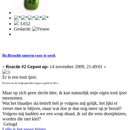
3.652
Geslacht:
Re:Broodje smeren voor je werk
«
Reactie #2 Gepost op:
14 november 2009, 21:49:01 »
Er is een tosti ijzer.
.
De kaas van de vorige gebruiker krijg je er gratis bij. Brrr
Maar op zich geen slecht idee, ik kan natuurlijk mijn eigen tosti ijzer
meenemen.
Wat het blaadjes sla betreft heb je volgens mij gelijk, het lijkt er
verser mee te blijven, maar wat doe je dan nog meer op je brood?
Volgens mij hadden we een wrap draad, ik zal die eens doorpluizen,
worden die niet klef?
Gelogd
Lelle is het spoor bijster