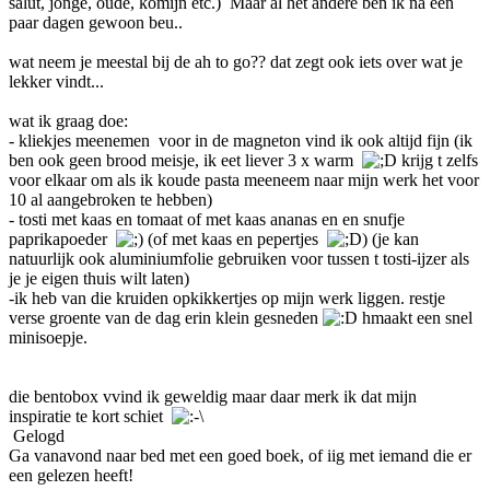
salut, jonge, oude, komijn etc.) Maar al het andere ben ik na een
paar dagen gewoon beu..
wat neem je meestal bij de ah to go?? dat zegt ook iets over wat je
lekker vindt...
wat ik graag doe:
- kliekjes meenemen voor in de magneton vind ik ook altijd fijn (ik
ben ook geen brood meisje, ik eet liever 3 x warm
krijg t zelfs
voor elkaar om als ik koude pasta meeneem naar mijn werk het voor
10 al aangebroken te hebben)
- tosti met kaas en tomaat of met kaas ananas en en snufje
paprikapoeder
(of met kaas en pepertjes
) (je kan
natuurlijk ook aluminiumfolie gebruiken voor tussen t tosti-ijzer als
je je eigen thuis wilt laten)
-ik heb van die kruiden opkikkertjes op mijn werk liggen. restje
verse groente van de dag erin klein gesneden
hmaakt een snel
minisoepje.
die bentobox vvind ik geweldig maar daar merk ik dat mijn
inspiratie te kort schiet
Gelogd
Ga vanavond naar bed met een goed boek, of iig met iemand die er
een gelezen heeft!