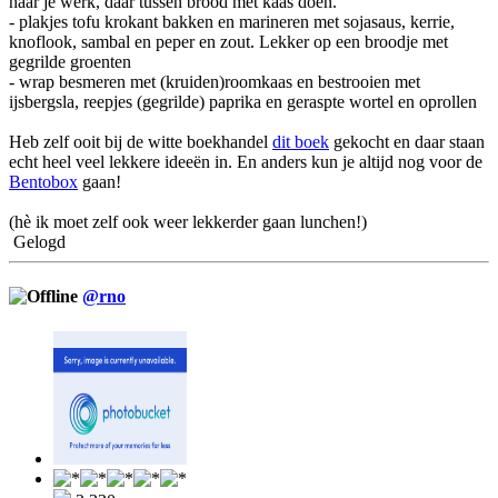
naar je werk, daar tussen brood met kaas doen.
- plakjes tofu krokant bakken en marineren met sojasaus, kerrie,
knoflook, sambal en peper en zout. Lekker op een broodje met
gegrilde groenten
- wrap besmeren met (kruiden)roomkaas en bestrooien met
ijsbergsla, reepjes (gegrilde) paprika en geraspte wortel en oprollen
Heb zelf ooit bij de witte boekhandel
dit boek
gekocht en daar staan
echt heel veel lekkere ideeën in. En anders kun je altijd nog voor de
Bentobox
gaan!
(hè ik moet zelf ook weer lekkerder gaan lunchen!)
Gelogd
@rno