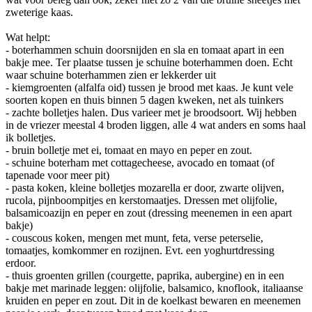
zweterige kaas.
Wat helpt:
- boterhammen schuin doorsnijden en sla en tomaat apart in een
bakje mee. Ter plaatse tussen je schuine boterhammen doen. Echt
waar schuine boterhammen zien er lekkerder uit
- kiemgroenten (alfalfa oid) tussen je brood met kaas. Je kunt vele
soorten kopen en thuis binnen 5 dagen kweken, net als tuinkers
- zachte bolletjes halen. Dus varieer met je broodsoort. Wij hebben
in de vriezer meestal 4 broden liggen, alle 4 wat anders en soms haal
ik bolletjes.
- bruin bolletje met ei, tomaat en mayo en peper en zout.
- schuine boterham met cottagecheese, avocado en tomaat (of
tapenade voor meer pit)
- pasta koken, kleine bolletjes mozarella er door, zwarte olijven,
rucola, pijnboompitjes en kerstomaatjes. Dressen met olijfolie,
balsamicoazijn en peper en zout (dressing meenemen in een apart
bakje)
- couscous koken, mengen met munt, feta, verse peterselie,
tomaatjes, komkommer en rozijnen. Evt. een yoghurtdressing
erdoor.
- thuis groenten grillen (courgette, paprika, aubergine) en in een
bakje met marinade leggen: olijfolie, balsamico, knoflook, italiaanse
kruiden en peper en zout. Dit in de koelkast bewaren en meenemen