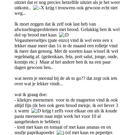
uitziet dat er nog precies hetzelfde uitziet als je het weer
uitkotst..
krijg t trouwens ook gewoon echt niet
weg...
Ik moet zeggen dat ik zelf ook last heb van
afwisselingsproblemen met brood. Gelukkig ben ik wel
dol op brood met kaas
Vegasmeerseltjes (pate enzo) vind ik wel eens een x
lekker maar meer dan 1x in de maand een rolletje vind
ik meer dan genoeg. Met de soorten kaas wissel ik wel
regelmatig af. (geitenkaas, feta, port salut, jonge, oude,
komijn etc.) Maar al het andere ben ik na een paar
dagen gewoon beu..
wat neem je meestal bij de ah to go?? dat zegt ook iets
over wat je lekker vindt...
wat ik graag doe:
- kliekjes meenemen voor in de magneton vind ik ook
altijd fijn (ik ben ook geen brood meisje, ik eet liever 3
x warm
krijg t zelfs voor elkaar om als ik koude
pasta meeneem naar mijn werk het voor 10 al
aangebroken te hebben)
- tosti met kaas en tomaat of met kaas ananas en en
snufje paprikapoeder
(of met kaas en pepertjes