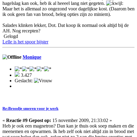
hagelslag kan ook, heb ik al heeeel lang niet gegeten.
Maar het is allemaal zo ongezond voor dagelijkse kost. (Daarom ben
ik ook geen fan van brood, beleg opties zijn zo miniem).
Salades klinken lekker, Dot. Dat koop ik normaal ook altijd bij de
AH. Nog recepten?
Gelogd
Lelle is het spoor bijster
Monique
3.427
Geslacht:
Re:Broodje smeren voor je werk
«
Reactie #9 Gepost op:
15 november 2009, 21:33:02 »
Heb je ook een magnetron? Dan kan je thuis ook soep maken en die
meenemen en opwarmen. Ik heb zelf ook niet altijd zin in brood met
wat voor beleg dan ook, zeker niet zo 2 van die bruine sneetjes met