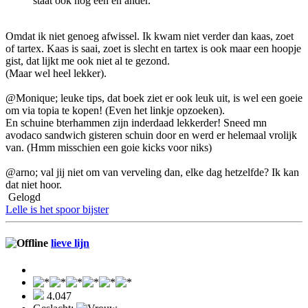
staat ook nog een en ander.
Omdat ik niet genoeg afwissel. Ik kwam niet verder dan kaas, zoet
of tartex. Kaas is saai, zoet is slecht en tartex is ook maar een hoopje
gist, dat lijkt me ook niet al te gezond.
(Maar wel heel lekker).
@Monique; leuke tips, dat boek ziet er ook leuk uit, is wel een goeie
om via topia te kopen! (Even het linkje opzoeken).
En schuine bterhammen zijn inderdaad lekkerder! Sneed mn
avodaco sandwich gisteren schuin door en werd er helemaal vrolijk
van. (Hmm misschien een goie kicks voor niks)
@arno; val jij niet om van verveling dan, elke dag hetzelfde? Ik kan
dat niet hoor.
Gelogd
Lelle is het spoor bijster
lieve lijn
4.047