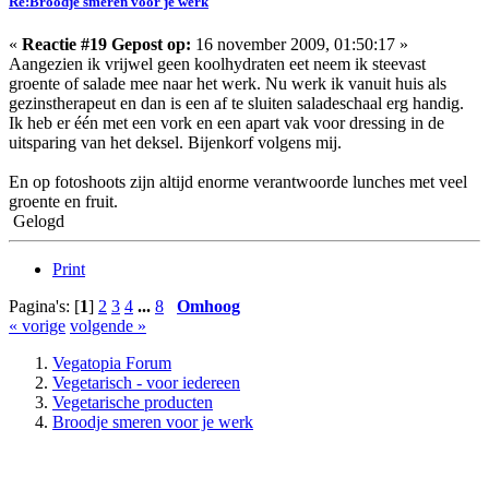
Re:Broodje smeren voor je werk
«
Reactie #19 Gepost op:
16 november 2009, 01:50:17 »
Aangezien ik vrijwel geen koolhydraten eet neem ik steevast
groente of salade mee naar het werk. Nu werk ik vanuit huis als
gezinstherapeut en dan is een af te sluiten saladeschaal erg handig.
Ik heb er één met een vork en een apart vak voor dressing in de
uitsparing van het deksel. Bijenkorf volgens mij.
En op fotoshoots zijn altijd enorme verantwoorde lunches met veel
groente en fruit.
Gelogd
Print
Pagina's: [
1
]
2
3
4
...
8
Omhoog
« vorige
volgende »
Vegatopia Forum
Vegetarisch - voor iedereen
Vegetarische producten
Broodje smeren voor je werk