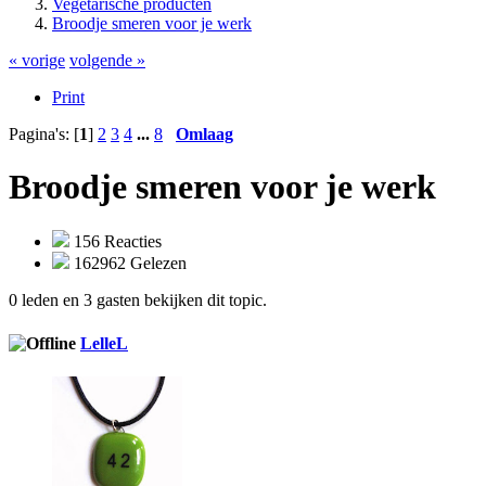
Vegetarische producten
Broodje smeren voor je werk
« vorige
volgende »
Print
Pagina's: [
1
]
2
3
4
...
8
Omlaag
Broodje smeren voor je werk
156 Reacties
162962 Gelezen
0 leden en 3 gasten bekijken dit topic.
LelleL