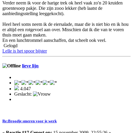
Verder neem ik voor de harige trek ok heel vaak zo'n 20 kruiden
groentesoep pakje. Die zijn zooo lekker (heb laatst de
aanbiedingsstelling leeggekocht).
Heel heel soms neem ik de eiersalade, maar die is niet bio en ik hou
er altijd een rotgevoel aan over. Misschien dat ik die van te voren
thuis moet gaan maken.
En een lunchtrommel aanschaffen, dat scheelt ook veel.
Gelogd
Lelle is het spoor bijster
lieve lijn
4.047
Geslacht:
Re:Broodje smeren voor je werk
«
Reactie #17 Gepost op:
15 november 2009, 22:55:26 »