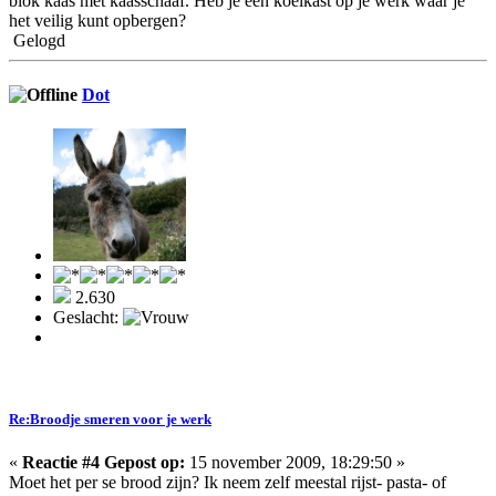
blok kaas met kaasschaaf. Heb je een koelkast op je werk waar je
het veilig kunt opbergen?
Gelogd
Dot
2.630
Geslacht:
Re:Broodje smeren voor je werk
«
Reactie #4 Gepost op:
15 november 2009, 18:29:50 »
Moet het per se brood zijn? Ik neem zelf meestal rijst- pasta- of