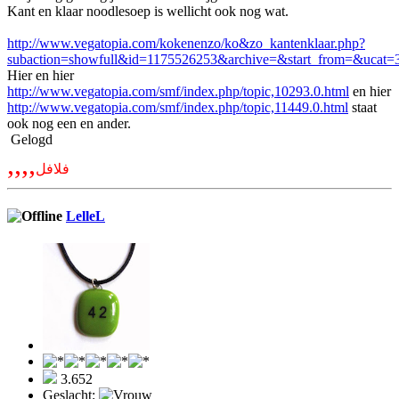
Kant en klaar noodlesoep is wellicht ook nog wat.
http://www.vegatopia.com/kokenenzo/ko&zo_kantenklaar.php?
subaction=showfull&id=1175526253&archive=&start_from=&ucat
Hier en hier
http://www.vegatopia.com/smf/index.php/topic,10293.0.html
en hier
http://www.vegatopia.com/smf/index.php/topic,11449.0.html
staat
ook nog een en ander.
Gelogd
,,,,
فلافل
LelleL
3.652
Geslacht: