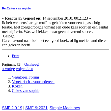
Re:Cakes van sophie
«
Reactie #5 Gepost op:
14 september 2010, 00:21:23 »
Ik heb wel eens hartige muffins gebakken voor een tapasachtig
feestje. Met zongedroogde tomaat een oude kaas soort en een aantal
met olijf erin. Was wel lekker, maar geen daverend succes.
Gelogd
Ga vanavond naar bed met een goed boek, of iig met iemand die er
een gelezen heeft!
Print
Pagina's: [
1
]
Omhoog
« vorige
volgende »
Vegatopia Forum
Vegetarisch - voor iedereen
Koken
Cakes van sophie
SMF 2.0.19
|
SMF © 2021
,
Simple Machines