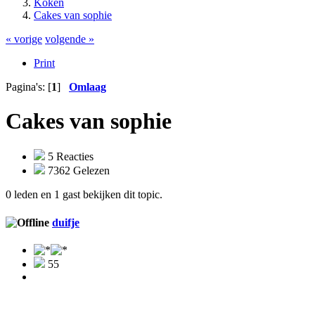
Koken
Cakes van sophie
« vorige
volgende »
Print
Pagina's: [
1
]
Omlaag
Cakes van sophie
5 Reacties
7362 Gelezen
0 leden en 1 gast bekijken dit topic.
duifje
55