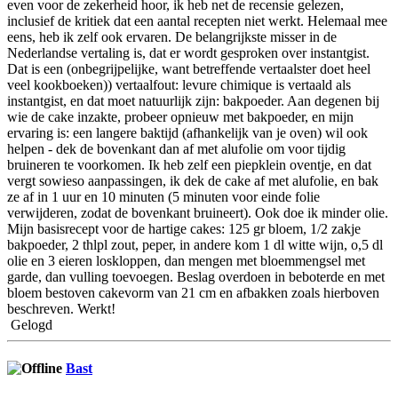
even voor de zekerheid hoor, ik heb net de recensie gelezen,
inclusief de kritiek dat een aantal recepten niet werkt. Helemaal mee
eens, heb ik zelf ook ervaren. De belangrijkste misser in de
Nederlandse vertaling is, dat er wordt gesproken over instantgist.
Dat is een (onbegrijpelijke, want betreffende vertaalster doet heel
veel kookboeken)) vertaalfout: levure chimique is vertaald als
instantgist, en dat moet natuurlijk zijn: bakpoeder. Aan degenen bij
wie de cake inzakte, probeer opnieuw met bakpoeder, en mijn
ervaring is: een langere baktijd (afhankelijk van je oven) wil ook
helpen - dek de bovenkant dan af met alufolie om voor tijdig
bruineren te voorkomen. Ik heb zelf een piepklein oventje, en dat
vergt sowieso aanpassingen, ik dek de cake af met alufolie, en bak
ze af in 1 uur en 10 minuten (5 minuten voor einde folie
verwijderen, zodat de bovenkant bruineert). Ook doe ik minder olie.
Mijn basisrecept voor de hartige cakes: 125 gr bloem, 1/2 zakje
bakpoeder, 2 thlpl zout, peper, in andere kom 1 dl witte wijn, o,5 dl
olie en 3 eieren loskloppen, dan mengen met bloemmengsel met
garde, dan vulling toevoegen. Beslag overdoen in beboterde en met
bloem bestoven cakevorm van 21 cm en afbakken zoals hierboven
beschreven. Werkt!
Gelogd
Bast