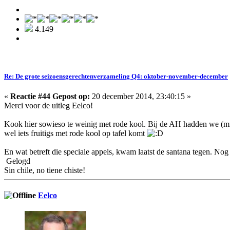
4.149
Re: De grote seizoensgerechtenverzameling Q4: oktober-november-december
«
Reactie #44 Gepost op:
20 december 2014, 23:40:15 »
Merci voor de uitleg Eelco!
Kook hier sowieso te weinig met rode kool. Bij de AH hadden we (mij
wel iets fruitigs met rode kool op tafel komt
En wat betreft die speciale appels, kwam laatst de santana tegen. No
Gelogd
Sin chile, no tiene chiste!
Eelco