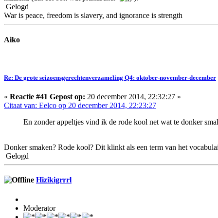
Gelogd
War is peace, freedom is slavery, and ignorance is strength
Aiko
Re: De grote seizoensgerechtenverzameling Q4: oktober-november-december
«
Reactie #41 Gepost op:
20 december 2014, 22:32:27 »
Citaat van: Eelco op 20 december 2014, 22:23:27
En zonder appeltjes vind ik de rode kool net wat te donker sma
Donker smaken? Rode kool? Dit klinkt als een term van het vocabulai
Gelogd
Hizikigrrrl
Moderator