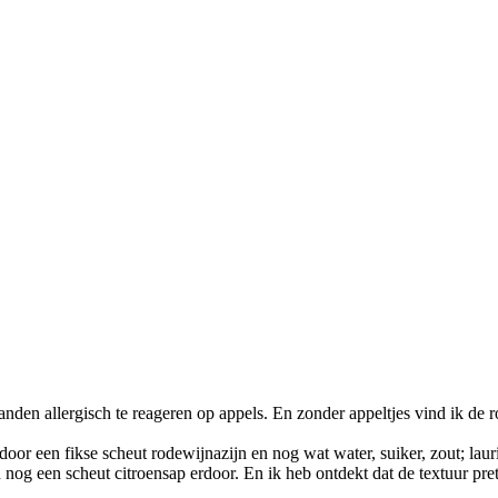
anden allergisch te reageren op appels. En zonder appeltjes vind ik de 
or een fikse scheut rodewijnazijn en nog wat water, suiker, zout; laurie
n nog een scheut citroensap erdoor. En ik heb ontdekt dat de textuur pr