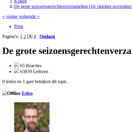
Koken
De grote seizoensgerechtenverzameling Q4: oktober-novembe
« vorige
volgende »
Print
Pagina's:
1
2
[
3
]
4
Omlaag
De grote seizoensgerechtenver
65 Reacties
63839 Gelezen
0 leden en 1 gast bekijken dit topic.
Eelco