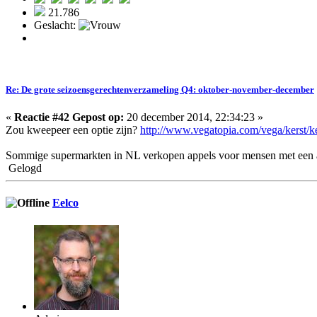
21.786
Geslacht:
Re: De grote seizoensgerechtenverzameling Q4: oktober-november-december
«
Reactie #42 Gepost op:
20 december 2014, 22:34:23 »
Zou kweepeer een optie zijn?
http://www.vegatopia.com/vega/kerst
Sommige supermarkten in NL verkopen appels voor mensen met een a
Gelogd
Eelco