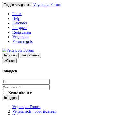
Vegatopia Forum
Toggle navigation
Index
Help
Kalender
Inloggen
Registreren
Vegatopia
Forumregels
Inloggen
Registreren
×
Close
Inloggen
Remember me
Inloggen
Vegatopia Forum
Vegetarisch - voor iedereen