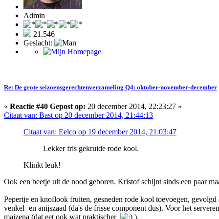
Admin
21.546
Geslacht:
Re: De grote seizoensgerechtenverzameling Q4: oktober-november-december
«
Reactie #40 Gepost op:
20 december 2014, 22:23:27 »
Citaat van: Bast op 20 december 2014, 21:44:13
Citaat van: Eelco op 19 december 2014, 21:03:47
Lekker fris gekruide rode kool.
Klinkt leuk!
Ook een beetje uit de nood geboren. Kristof schijnt sinds een paar ma
Pepertje en knoflook fruiten, gesneden rode kool toevoegen, gevolgd do
venkel- en anijszaad (da's de frisse component dus). Voor het servere
maizena (dat eet ook wat praktischer
).