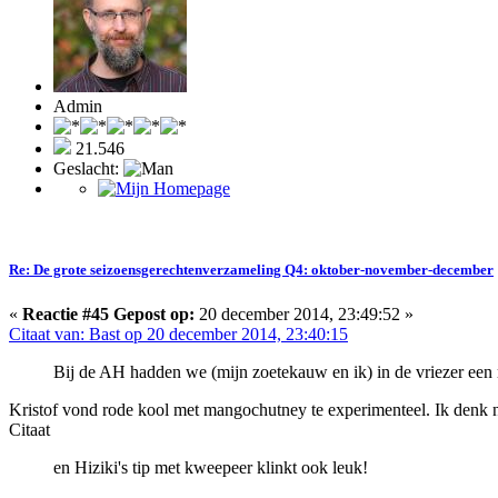
Admin
21.546
Geslacht:
Re: De grote seizoensgerechtenverzameling Q4: oktober-november-december
«
Reactie #45 Gepost op:
20 december 2014, 23:49:52 »
Citaat van: Bast op 20 december 2014, 23:40:15
Bij de AH hadden we (mijn zoetekauw en ik) in de vriezer een
Kristof vond rode kool met mangochutney te experimenteel. Ik denk n
Citaat
en Hiziki's tip met kweepeer klinkt ook leuk!